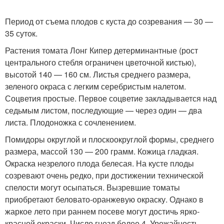
Период от съема плодов с куста до созревания — 30 —
35 суток.
Растения томата Лонг Кипер детерминантные (рост
центрального стебля ограничен цветочной кистью),
высотой 140 — 160 см. Листья среднего размера,
зеленого окраса с легким серебристым налетом.
Соцветия простые. Первое соцветие закладывается над
седьмым листом, последующие — через один — два
листа. Плодоножка с сочленением.
Помидоры округлой и плоскоокруглой формы, среднего
размера, массой 130 — 200 грамм. Кожица гладкая.
Окраска незрелого плода белесая. На кусте плоды
созревают очень редко, при достижении технической
спелости могут осыпаться. Вызревшие томаты
приобретают беловато-оранжевую окраску. Однако в
жаркое лето при раннем посеве могут достичь ярко-
красной окраски. Число гнезд более 4. Урожайность