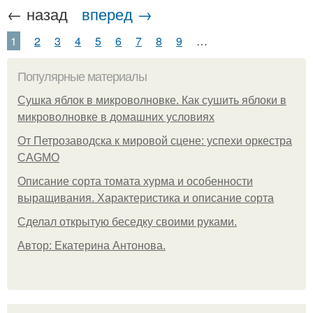
← назад
вперед →
1
2
3
4
5
6
7
8
9
…
Популярные материалы
Сушка яблок в микроволновке. Как сушить яблоки в
микроволновке в домашних условиях
От Петрозаводска к мировой сцене: успехи оркестра
CAGMO
Описание сорта томата хурма и особенности
выращивания. Характеристика и описание сорта
Сделал открытую беседку своими руками.
Автор: Екатерина Антонова.