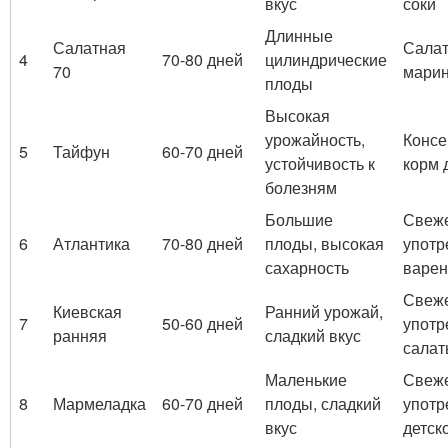
вкус
соки
Длинные
Салатная
Салат
4
70-80 дней
цилиндрические
70
мари
плоды
Высокая
урожайность,
Консе
5
Тайфун
60-70 дней
устойчивость к
корм 
болезням
Большие
Свеж
6
Атлантика
70-80 дней
плоды, высокая
употр
сахарность
варен
Свеж
Киевская
Ранний урожай,
7
50-60 дней
употр
ранняя
сладкий вкус
салат
Маленькие
Свеж
8
Мармеладка
60-70 дней
плоды, сладкий
употр
вкус
детск