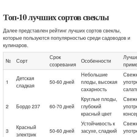
Топ-10 лучших сортов свеклы
Далее представлен рейтинг лучших сортов свеклы,
которые пользуются популярностью среди садоводов и
кулинаров.
Срок
Лучш
№
Сорт
Особенности
созревания
прим
Небольшие
Свеж
Детская
1
50-60 дней
плоды, высокая
употр
сладкая
сахарность
салат
Круглые плоды,
Свеж
2
Бордо 237
60-70 дней
глубокий
употр
красный цвет
консе
Устойчивость к
Свеж
Красный
3
50-60 дней
засухе, сладкий
употр
электрик