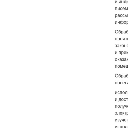
и инд
писем
рассы
инфор
Обраб
произ
закон
и пре
оказа
помещ
Обраб
посет
испол
и дос
получ
элект
изуче
испол