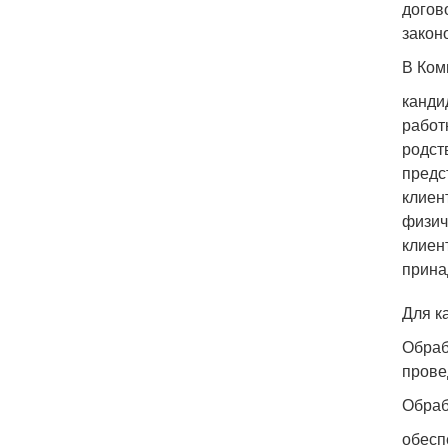
догов
закон
В Ком
канди
работ
родст
предс
клиен
физич
клиен
прина
Для к
Обраб
прове
Обраб
обесп