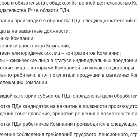
оров и обязательств), общехозяйственной деятельностью Ко
одательства РФ в области ПДн.
пании производится обработка ПДн следующих категорий с
даты на вакантные должности;
ники Компании;
венники работников Компании;
тавители юридических лиц – контрагентов Компании;
ты – физические лица в статусе индивидуальных предприн
еские лица, с которыми Компанией заключаются договоры 
ты-потребители, в т.ч. покупатели продукции в магазинах К
длежащих Компании.
аждой категории субъектов ПДн определены цели обработки
отка ПДн кандидатов на вакантные должности производитс
дения собеседования, принятия решения о возможности пр
отка ПДн работников Компании производится в следующих 
ечение соблюдения требований трудового, пенсионного, ст