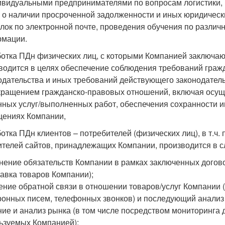
ивидуальными предпринимателями по вопросам логистики, 
 о наличии просроченной задолженности и иных юридичес
лок по электронной почте, проведения обучения по разли
мации.
отка ПДн физических лиц, с которыми Компанией заключаю
водится в целях обеспечение соблюдения требований гражда
одательства и иных требований действующего законодатель
кращением гражданско-правовых отношений, включая осуще
нных услуг/выполненных работ, обеспечения сохранности 
ениях Компании,
отка ПДн клиентов – потребителей (физических лиц), в т.ч.
ителей сайтов, принадлежащих Компании, производится в 
нение обязательств Компании в рамках заключенных догово
тавка товаров Компании);
ение обратной связи в отношении товаров/услуг Компании 
ронных писем, телефонных звонков) и последующий анализ
ние и анализ рынка (в том числе посредством мониторинга 
ьзуемых Компанией);