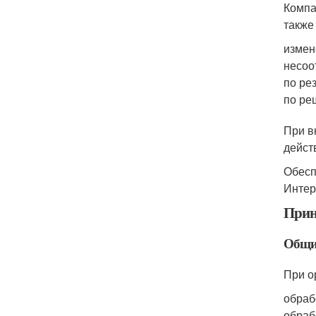
Компа
также
измен
несоо
по ре
по ре
При в
дейст
Обесп
Интер
Прин
Общи
При о
обраб
обраб