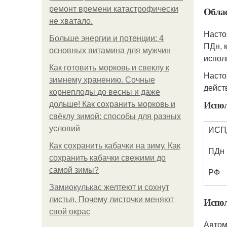
ремонт времени катастрофически
Обла
не хватало.
Насто
Больше энергии и потенции: 4
ПДн, 
основных витамина для мужчин
испол
Как готовить морковь и свеклу к
Насто
зимнему хранению. Сочные
дейст
корнеплоды до весны и даже
Испо
дольше! Как сохранить морковь и
свёклу зимой: способы для разных
ИСП
условий
Как сохранить кабачки на зиму. Как
ПДн
сохранить кабачки свежими до
самой зимы?
РФ
Замиокулькас желтеют и сохнут
листья. Почему листочки меняют
Испол
свой окрас
Автом