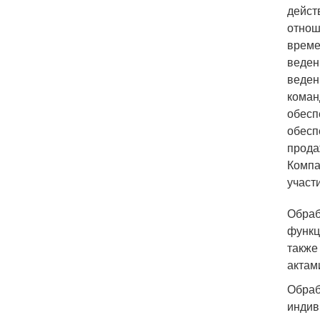
дейст
отнош
време
веден
веден
коман
обесп
обесп
прода
Компа
участ
Обраб
функц
также
актам
Обраб
индив