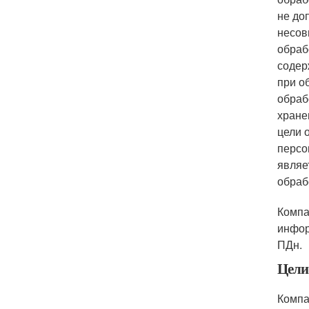
не до
несов
обраб
содер
при о
обраб
хране
цели 
персо
являе
обраб
Компа
инфор
ПДн.
Цели
Компа