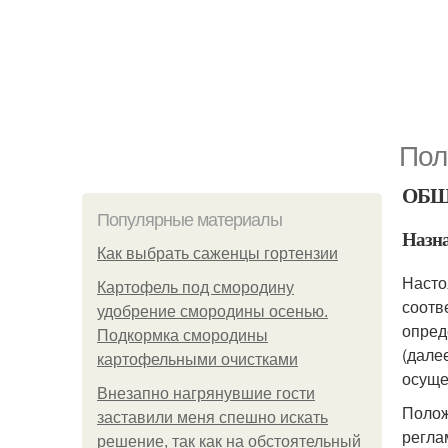
Пол
ОБЩ
Популярные материалы
Назна
Как выбрать саженцы гортензии
Насто
Картофель под смородину
соотв
удобрение смородины осенью.
опред
Подкормка смородины
(дале
картофельными очистками
осуще
Внезапно нагрянувшие гости
Полож
заставили меня спешно искать
регла
решение, так как на обстоятельный