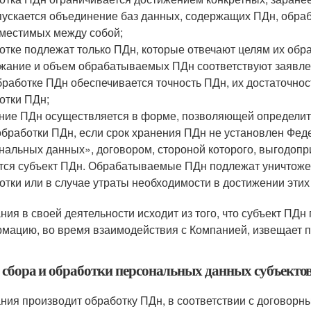
пускается объединение баз данных, содержащих ПДн, обраб
местимых между собой;
отке подлежат только ПДн, которые отвечают целям их обра
жание и объем обрабатываемых ПДн соответствуют заявле
бработке ПДн обеспечивается точность ПДн, их достаточнос
отки ПДн;
ние ПДн осуществляется в форме, позволяющей определить 
обработки ПДн, если срок хранения ПДн не установлен Фе
нальных данных», договором, стороной которого, выгодопр
тся субъект ПДн. Обрабатываемые ПДн подлежат уничтоже
отки или в случае утраты необходимости в достижении этих
ния в своей деятельности исходит из того, что субъект ПД
мацию, во время взаимодействия с Компанией, извещает п
 сбора и обработки персональных данных субъекто
ния производит обработку ПДн, в соответствии с договорн