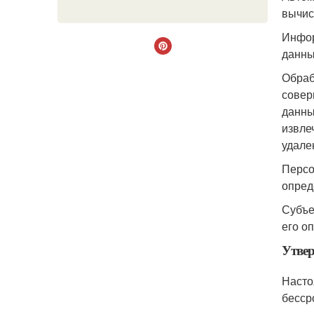
вычис
Инфор
данны
Обраб
совер
данны
извле
удале
Персо
опред
Субъе
его о
Утвер
Насто
бесср