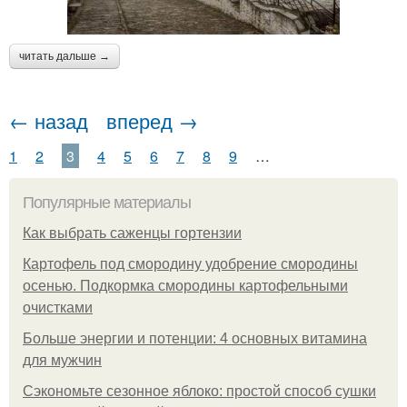
читать дальше →
← назад
вперед →
1
2
3
4
5
6
7
8
9
…
Популярные материалы
Как выбрать саженцы гортензии
Картофель под смородину удобрение смородины
осенью. Подкормка смородины картофельными
очистками
Больше энергии и потенции: 4 основных витамина
для мужчин
Сэкономьте сезонное яблоко: простой способ сушки