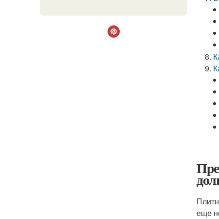
К
К
Пре
дол
Плитн
еще н