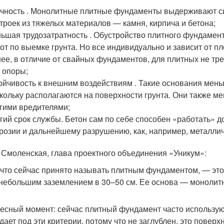
чность . Монолитные плитные фундаменты выдерживают сил
троек из тяжелых материалов — камня, кирпича и бетона;
ьшая трудозатратность . Обустройство плитного фундамен
от по выемке грунта. Но все индивидуально и зависит от п
ее, в отличие от свайных фундаментов, для плитных не тр
 опоры;
ойчивость к внешним воздействиям . Такие основания мен
кольку располагаются на поверхности грунта. Они также м
гими вредителями;
гий срок службы. Бетон сам по себе способен «работать» д
розии и дальнейшему разрушению, как, например, металли
 Смоленская, глава проектного объединения «Уникум»:
 что сейчас принято называть плитным фундаментом, — это
 небольшим заземлением в 30–50 см. Ее основа — монолит
есный момент: сейчас плитный фундамент часто использую
дает под эти критерии, потому что не заглублен, это поверх