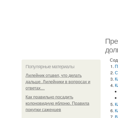
Пре
дол
Сод
П
Популярные материалы
С
Лилейник отцвел, что делать
К
дальше. Лилейники в вопросах и
К
ответах…
Как правильно посадить
колоновидную яблоню. Правила
К
покупки саженцев
К
В