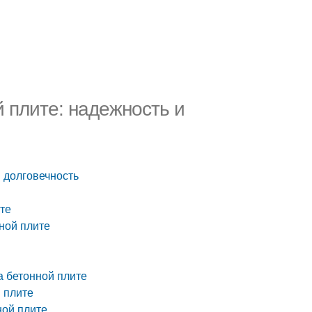
 плите: надежность и
 долговечность
те
ной плите
 бетонной плите
 плите
ной плите