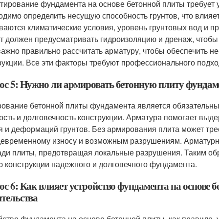
тирование фундамента на основе бетонной плиты требует у
одимо определить несущую способность грунтов, что влияе
ваются климатические условия, уровень грунтовых вод и пр
т должен предусматривать гидроизоляцию и дренаж, чтобы
 важно правильно рассчитать арматуру, чтобы обеспечить н
рукции. Все эти факторы требуют профессионального подхо
ос 5: Нужно ли армировать бетонную плиту фундаме
ование бетонной плиты фундамента является обязательным,
ость и долговечность конструкции. Арматура помогает выд
я и деформаций грунтов. Без армирования плита может трес
евременному износу и возможным разрушениям. Арматурны
ди плиты, предотвращая локальные разрушения. Таким об
ю конструкции надежного и долговечного фундамента.
ос 6: Как влияет устройство фундамента на основе 
ительства
йство фундамента на основе бетонной плиты, как правило, 