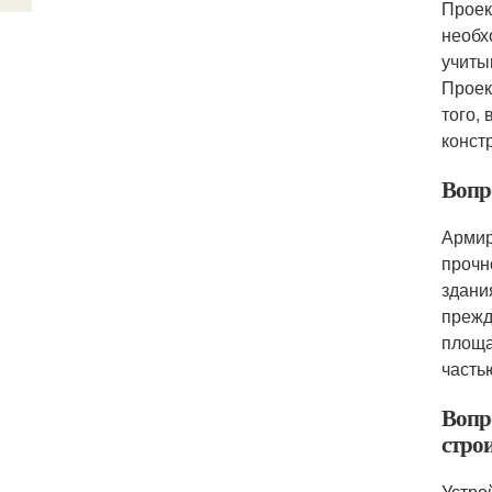
Проек
необх
учиты
Проек
того,
конст
Вопр
Армир
прочн
здани
прежд
площа
часть
Вопр
стро
Устро