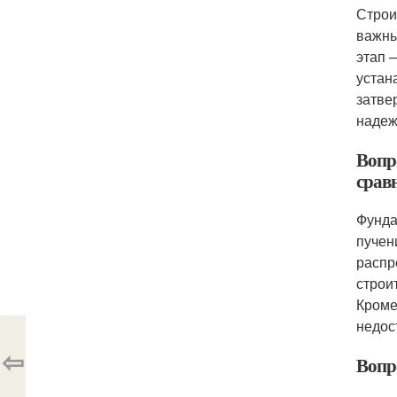
Строи
важны
этап 
устан
затве
надеж
Вопр
срав
Фунда
пучен
распр
строи
Кроме
недос
⇦
Вопр