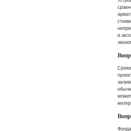
сравн
армат
стоим
непри
и экс
эконо
Вопр
Сроки
проек
залив
обычн
может
матер
Вопр
Фунда