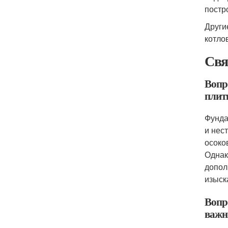
постр
Други
котло
Свя
Вопро
плит
Фунда
и нес
осоко
Однак
допол
изыск
Вопр
важ