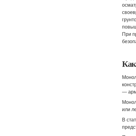
осмат
своев
грунт
повыш
При п
безоп
Как
Монол
конст
― арм
Монол
или л
В ста
предс