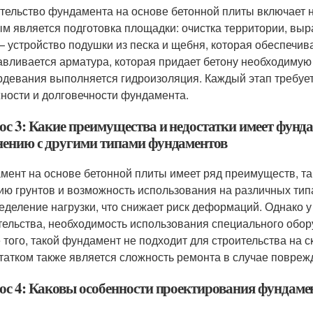
тельство фундамента на основе бетонной плиты включает 
м является подготовка площадки: очистка территории, вы
— устройство подушки из песка и щебня, которая обеспечи
авливается арматура, которая придает бетону необходимую 
рдевания выполняется гидроизоляция. Каждый этап требуе
ности и долговечности фундамента.
ос 3: Какие преимущества и недостатки имеет фунда
нению с другими типами фундаментов
мент на основе бетонной плиты имеет ряд преимуществ, так
ию грунтов и возможность использования на различных тип
еделение нагрузки, что снижает риск деформаций. Однако у 
тельства, необходимость использования специального обор
 того, такой фундамент не подходит для строительства на 
татком также является сложность ремонта в случае повреж
ос 4: Каковы особенности проектирования фундамен