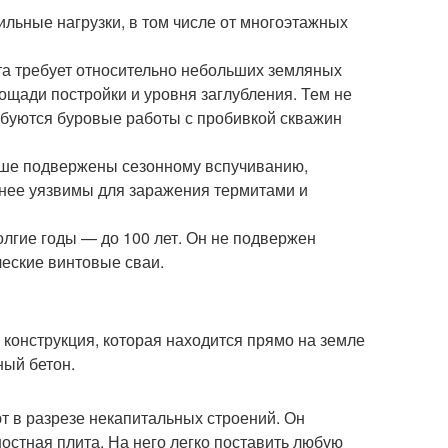
ьные нагрузки, в том числе от многоэтажных
та требует относительно небольших земляных
лощади постройки и уровня заглубления. Тем не
ебуются буровые работы с пробивкой скважин
ьше подвержены сезонному вспучиванию,
енее уязвимы для заражения термитами и
олгие годы — до 100 лет. Он не подвержен
ческие винтовые сваи.
 конструкция, которая находится прямо на земле
ный бетон.
т в разрезе некапитальных строений. Он
ностная плита. На него легко поставить любую