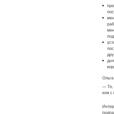
про
пос
мен
раб
мен
под
уст
пос
дру
дол
кор
Ольга
— То,
или с
Интер
подпа