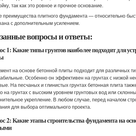
ойку, так как это ровное и прочное основание.
е преимущества плитного фундамента — относительно быст
вана с дополнительным усилением.
занные вопросы и ответы:
с 1: Какие типы грунтов наиболее подходят для ус
ы
мент на основе бетонной плиты подходит для различных ти
табильные. Особенно он эффективен на грунтах с низкой не
вые. На песчаных и глинистых грунтах бетонная плита так
о на грунтах с высоким уровнем грунтовых вод или склонны
нительное укрепление. В любом случае, перед началом стр
ания для выбора оптимального проекта.
ос 2: Какие этапы строительства фундамента на осн
ными