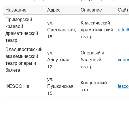
Название
Адрес
Описание
Сайт
Приморский
ул.
Классический
краевой
Светланская,
драматический
primt
драматический
18
театр
театр
Владивостокский
ул.
Оперный и
академический
Алеутская,
балетный
voper
театр оперы и
12
театр
балета
ул.
Концертный
ФESCO Hall
Пушкинская,
fesco
зал
15