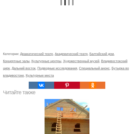
Категории:
Драматический театр
,
Академический театр
,
Балтийский дом
,
Концертные залы
,
Культурные центры
,
Художественный музей
,
Владивостокский
цирк
,
Дальний восток
,
Подводные исследования
,
Специальный анонс
,
Бутырка во
владивостоке
,
Культурные места
Читайте также