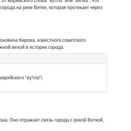
т марийского слова "вутла" или "вятка", что
города на реке Вятке, которая протекает через
оновича Кирова, известного советского
жной вехой в истории города.
марийского "вутла")
она. Оно отражает связь города с рекой Вяткой,