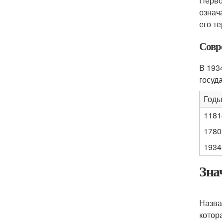
Перво
означ
его т
Совр
В 193
госуд
Год
1181
1780
1934
Зна
Назва
котор