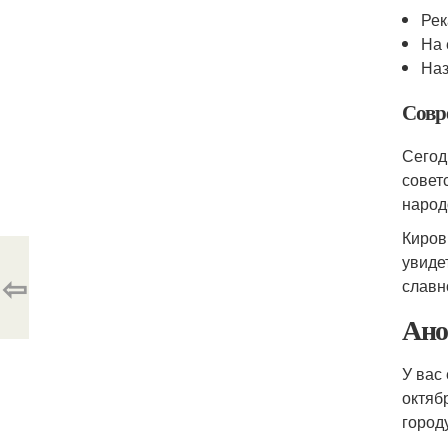
Рек
На 
Наз
Совр
Сегод
совет
народ
Киров
увиде
⇦
славн
Ано
У вас
октяб
город