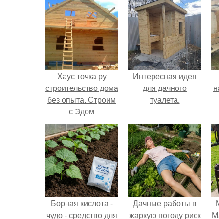
Хаус точка ру
Интересная идея
строительство дома
для дачного
н
без опыта. Строим
туалета.
с Эдом
р
к
Борная кислота -
Дачные работы в
чудо - средство для
жаркую погоду риск
М