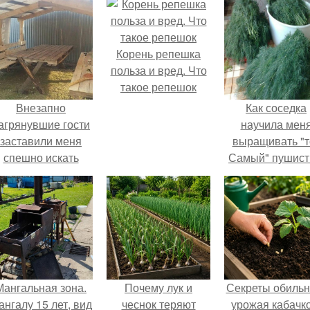
Корень репешка
польза и вред. Что
такое репешок
Внезапно
Как соседка
агрянувшие гости
научила мен
заставили меня
выращивать "т
спешно искать
Самый" пушис
ешение, так как на
укроп.
обстоятельный
ремонт времени
атастрофически не
хватало.
Мангальная зона.
Почему лук и
Секреты обильн
ангалу 15 лет, вид
чеснок теряют
урожая кабачко