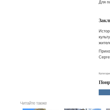
Для п
Закл
Истор
культ
жител
Прихо
Серге
Категори
Понр
Читайте также