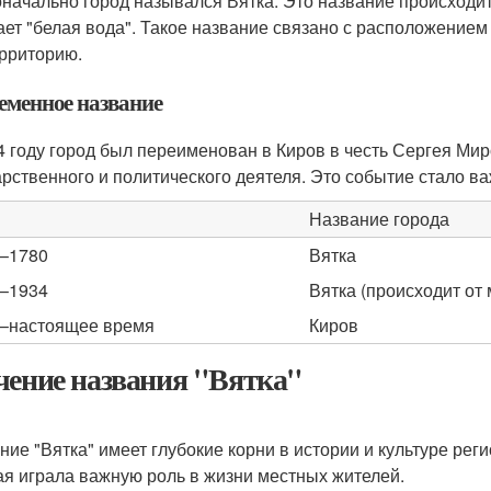
начально город назывался Вятка. Это название происходит о
ает "белая вода". Такое название связано с расположением 
ерриторию.
еменное название
4 году город был переименован в Киров в честь Сергея Мир
арственного и политического деятеля. Это событие стало ва
ы
Название города
–1780
Вятка
–1934
Вятка (происходит от 
–настоящее время
Киров
чение названия "Вятка"
ние "Вятка" имеет глубокие корни в истории и культуре реги
ая играла важную роль в жизни местных жителей.