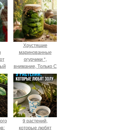
Хрустящие
я
маринованные
от
огурчики ",
тый
внимание, Только С
Грядки".
ого
9 растений,
в:
которые любят