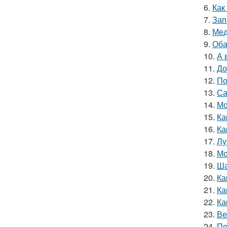
6.
Как
7.
Зап
8.
Мед
9.
Оба
10.
А 
11.
До
12.
По
13.
Са
14.
Мо
15.
Ка
16.
Ка
17.
Лу
18.
Мо
19.
Ша
20.
Ка
21.
Ка
22.
Ка
23.
Ве
24.
По