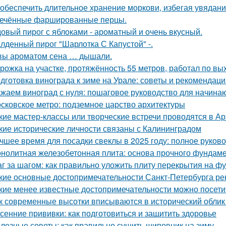
 обеспечить длительное хранение моркови, избегая увядани
ечённые фаршированные перцы.
овый пирог с яблоками - ароматный и очень вкусный.
лденный пирог "Шарлотка С Капустой" -.
вы ароматом сена … дышали.
рожка на участке, протяжённость 55 метров, работал по вы
дготовка винограда к зиме на Урале: советы и рекомендаци
жаем виноград с нуля: пошаговое руководство для начин
сковское метро: подземное царство архитектуры
кие мастер-классы или творческие встречи проводятся в А
кие исторические личности связаны с Калининградом
чшее время для посадки свеклы в 2025 году: полное руков
нолитная железобетонная плита: основа прочного фундам
г за шагом: как правильно уложить плиту перекрытия на ф
кие основные достопримечательности Санкт-Петербурга ре
кие менее известные достопримечательности можно посети
к современные высотки вписываются в исторический облик
сенние прививки: как подготовиться и защитить здоровье
лезные советы: как правильно сушить шиповник на зиму