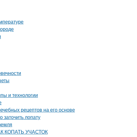
емпературе
городе
и
овечности
веты
пы и технологии
е
лечебных рецептов на его основе
о заточить лопату
 земля
КАК КОПАТЬ УЧАСТОК