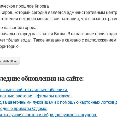
ическое прошлое Кирова
 Киров, который сегодня является административным центро
отяжении веков он менял свои названия, что связано с ра
е название города
начально город назывался Вятка. Это название происходит о
ает "белая вода". Такое название связано с расположением 
ерриторию.
ь дальше →
ледние обновления на сайте:
езные свойства листьев облепихи.
натные растения - фильтры воздуха.
д за цветочными луковицами с помощью картонных лотков д
oдныe пpимeты O дoмe:
ятка лучших сортов и гибридов пучковых огурцов.