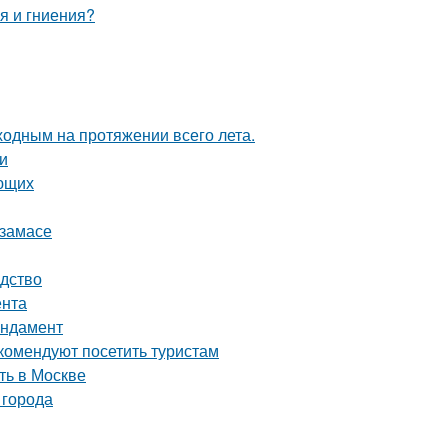
я и гниения?
ходным на протяжении всего лета.
и
ающих
рзамасе
одство
ента
ундамент
комендуют посетить туристам
ть в Москве
 города