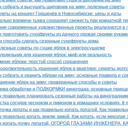
к собрать и высушить шиповник на зиму: полезные советы
леты на концерт Горшенёв в Новосибирске: цены и даты
олько времени тыква сохраняет свежесть при комнатной т
кие современные художественные проекты реализуются в 
к приготовить сухофрукты из дачного урожая своими рукам
и способа сделать сезонные сухофрукты дома
лезные советы по сушке яблок в электросушилке
лодильник для хранения яблок: миф или реальность
мние яблоки: простой способ сохранения
одолжительность хранения яблок в квартире: секреты долг
к собрать и хранить яблоки на зиму: основные правила и со
анение яблок на зиму: проверенные способы и советы
ема обработки и ПОДКОРМКИ винограда: основные принци
к правильно планировать сезонные работы на виноградник
стка сосудов чесноком и лимоном в домашних условиях. 8 
точка лопаты и как правильно копать лопатой. Как правильн
к правильно копать землю зимой. Как копать, если мерзлая
к копать почву лопатой. ОГОРОД ГЛАЗАМИ ИНЖЕНЕРА. 