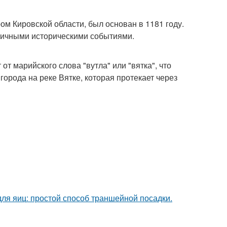
м Кировской области, был основан в 1181 году.
зличными историческими событиями.
т марийского слова "вутла" или "вятка", что
города на реке Вятке, которая протекает через
ля яиц: простой способ траншейной посадки.