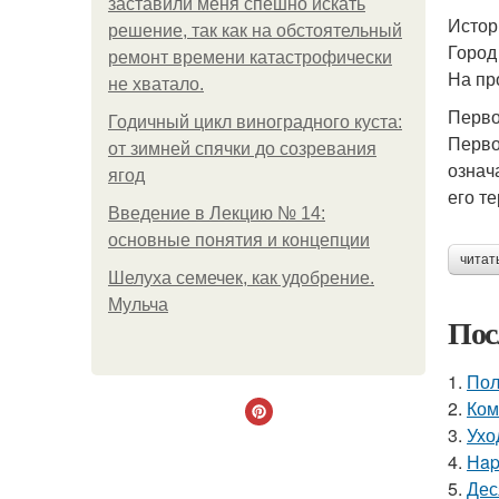
заставили меня спешно искать
Истор
решение, так как на обстоятельный
Город
ремонт времени катастрофически
На пр
не хватало.
Перво
Годичный цикл виноградного куста:
Перво
от зимней спячки до созревания
означ
ягод
его т
Введение в Лекцию № 14:
основные понятия и концепции
читат
Шелуха семечек, как удобрение.
Мульча
Пос
1.
Пол
2.
Ком
3.
Ухо
4.
Нap
5.
Дес