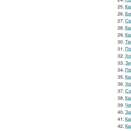
25.
Ка
26.
Би
27.
Ск
28.
Ка
29.
Ка
30.
Тр
31.
По
32.
Хо
33.
Зи
34.
Пр
35.
Ка
36.
Хр
37.
Сх
38.
Ка
39.
Чи
40.
За
41.
Ка
42.
Ка