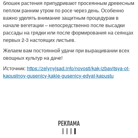
блошек растения припудривают просеянным древесным
пеплом ранним утром по росе через день. Особенно
важно уделять внимание защитным процедурам в
начале вегетации – непосредственно после высадки
рассады на грядки или после формирования на сеянцах
первых 2-3 настоящих листьев.
Желаем вам постоянной удачи при выращивании всех
овощных культур на даче!
Источник:
https://zelynyjsad.info/novosti/kak-izbavitsya-ot-
kapustnoy-gusenicy-kakie-gusenicy-edyat-kapustu