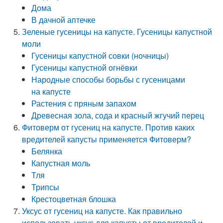
Дома
В дачной аптечке
Зеленые гусеницы на капусте. Гусеницы капустной
моли
Гусеницы капустной совки (ночницы)
Гусеницы капустной огнёвки
Народные способы борьбы с гусеницами
на капусте
Растения с пряным запахом
Древесная зола, сода и красный жгучий перец
Фитоверм от гусениц на капусте. Против каких
вредителей капусты применяется Фитоверм?
Белянка
Капустная моль
Тля
Трипсы
Крестоцветная блошка
Уксус от гусениц на капусте. Как правильно
использовать уксус для капусты от вредителей и