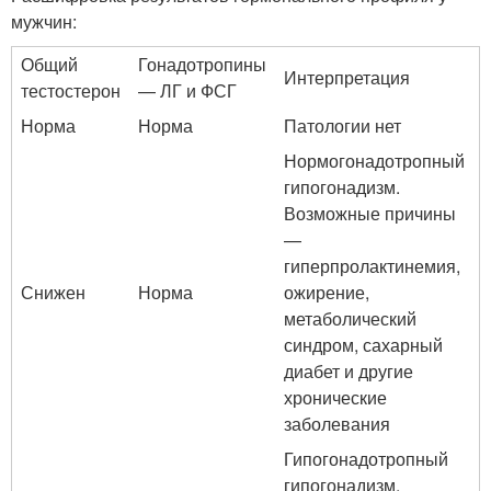
мужчин:
Общий
Гонадотропины
Интерпретация
тестостерон
— ЛГ и ФСГ
Норма
Норма
Патологии нет
Нормогонадотропный
гипогонадизм.
Возможные причины
—
гиперпролактинемия,
Снижен
Норма
ожирение,
метаболический
синдром, сахарный
диабет и другие
хронические
заболевания
Гипогонадотропный
гипогонадизм.