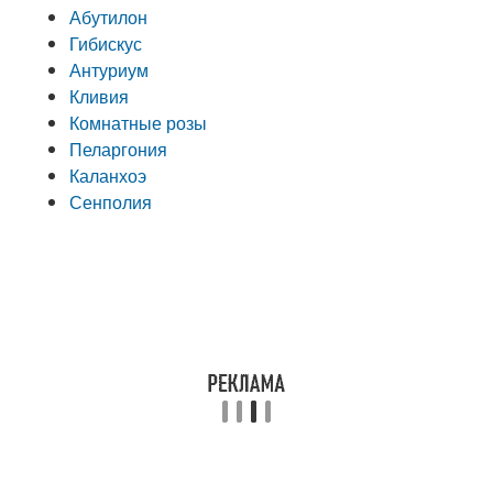
Абутилон
Гибискус
Антуриум
Кливия
Комнатные розы
Пеларгония
Каланхоэ
Сенполия