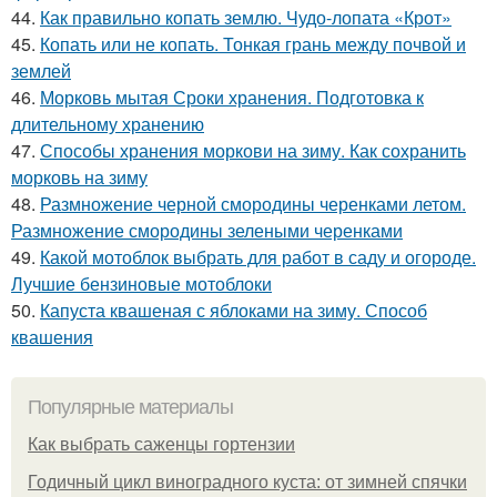
44.
Как правильно копать землю. Чудо-лопата «Крот»
45.
Копать или не копать. Тонкая грань между почвой и
землей
46.
Морковь мытая Сроки хранения. Подготовка к
длительному хранению
47.
Способы хранения моркови на зиму. Как сохранить
морковь на зиму
48.
Размножение черной смородины черенками летом.
Размножение смородины зелеными черенками
49.
Какой мотоблок выбрать для работ в саду и огороде.
Лучшие бензиновые мотоблоки
50.
Капуста квашеная с яблоками на зиму. Способ
квашения
Популярные материалы
Как выбрать саженцы гортензии
Годичный цикл виноградного куста: от зимней спячки