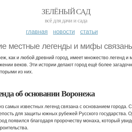
ЗЕЛЁНЫЙ САД
всё для дачи и сада
главная
новости
статьи
ие местные легенды и мифы связан
еж, как и любой древний город, имеет множество легенд и м
жении веков. Эти истории делают город ещё более загадо
оторыми из них.
енда об основании Воронежа
из самых известных легенд связана с основанием города. С
репость для защиты южных рубежей Русского государства. О
ород появился благодаря пророчеству монаха, который уви
троительства.