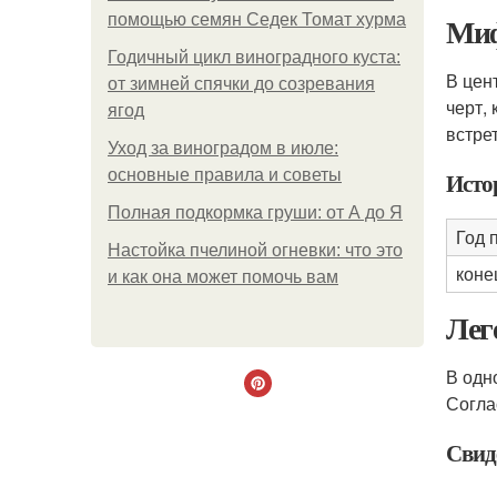
Миф
помощью семян Седек Томат хурма
Годичный цикл виноградного куста:
В цен
от зимней спячки до созревания
черт,
ягод
встре
Уход за виноградом в июле:
основные правила и советы
Исто
Полная подкормка груши: от А до Я
Год 
Настойка пчелиной огневки: что это
коне
и как она может помочь вам
Лег
В одн
Согла
Свид