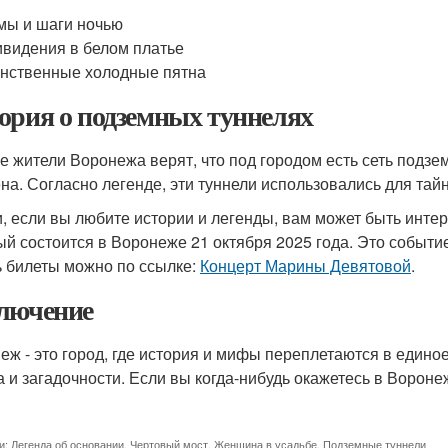
ы и шаги ночью
видения в белом платье
нственные холодные пятна
ория о подземных туннелях
е жители Воронежа верят, что под городом есть сеть подзе
на. Согласно легенде, эти туннели использовались для тай
и, если вы любите истории и легенды, вам может быть инте
ый состоится в Воронеже 21 октября 2025 года. Это событ
ь билеты можно по ссылке:
Концерт Марины Девятовой
.
лючение
еж - это город, где история и мифы переплетаются в единое
 и загадочности. Если вы когда-нибудь окажетесь в Вороне
и:
Легенда об основании
,
Чертовый мост
,
Женщина в усадьбе
,
Подземные туннели