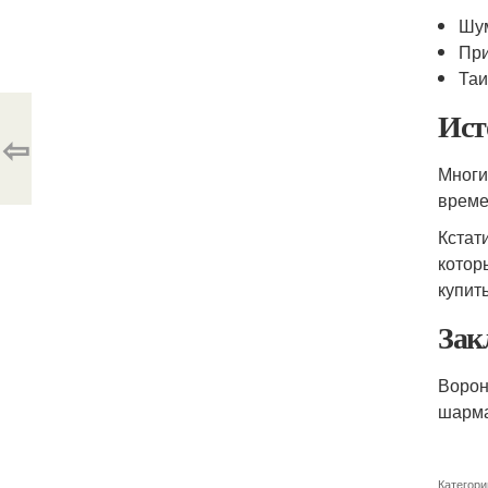
Шум
При
Таи
Ист
⇦
Многи
време
Кстат
котор
купит
Зак
Ворон
шарма
Категори