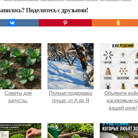
авилось? Поделитесь с друзьями!
Советы для
Полная подкормка
Объявите вой
капусты.
груши: от А до Я
насекомым н
вашей даче!