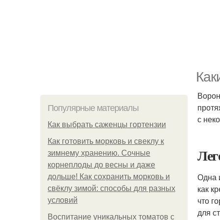
Как
Ворон
протя
Популярные материалы
с нек
Как выбрать саженцы гортензии
Как готовить морковь и свеклу к
Лег
зимнему хранению. Сочные
корнеплоды до весны и даже
Одна 
дольше! Как сохранить морковь и
как к
свёклу зимой: способы для разных
что г
условий
для с
Воспитание уникальных томатов с