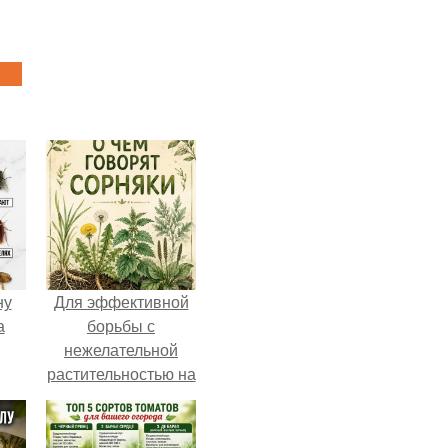
ну
Для эффективной
а
борьбы с
нежелательной
растительностью на
вашем
приусадебном
участке крайне