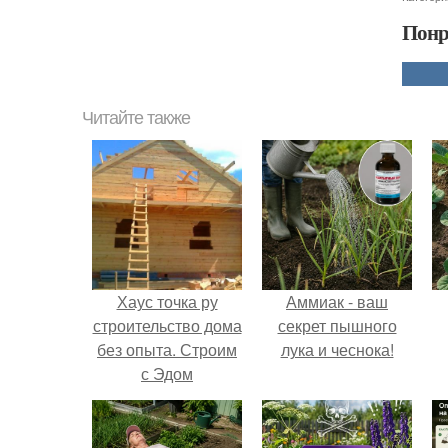
Понр
Читайте также
Хаус точка ру
Аммиак - ваш
строительство дома
секрет пышного
без опыта. Строим
лука и чеснока!
с Эдом