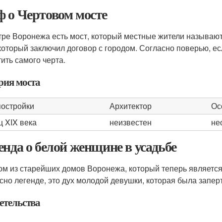
 о Чертовом мосте
тре Воронежа есть мост, который местные жители называют 
 который заключил договор с городом. Согласно поверью, е
тить самого черта.
рия моста
постройки
Архитектор
Ос
ц XIX века
неизвестен
не
енда о белой женщине в усадьбе
ом из старейших домов Воронежа, который теперь является
сно легенде, это дух молодой девушки, которая была заперт
етельства