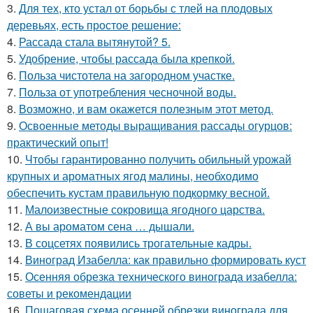
3.
Для тех, кто устал от борьбы с тлей на плодовых
деревьях, есть простое решение:
4.
Рассада стала вытянутой? 5.
5.
Удобрение, чтобы рассада была крепкoй.
6.
Польза чистотела на загородном участке.
7.
Польза от употребления чесночной воды.
8.
Возможно, и вам окажется полезным этот метод.
9.
Освоенные методы выращивания рассады огурцов:
практический опыт!
10.
Чтобы гарантированно получить обильный урожай
крупных и ароматных ягод малины, необходимо
обеспечить кустам правильную подкормку весной.
11.
Малоизвестные сокровища ягодного царства.
12.
А вы ароматом сена … дышали.
13.
В соцсетях появились трогательные кадры.
14.
Виноград Изабелла: как правильно формировать куст
15.
Осенняя обрезка технического винограда изабелла:
советы и рекомендации
16.
Пошаговая схема осенней обрезки винограда для