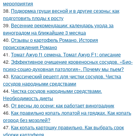
мероприятия
38.
Подкормка груши весной и в другие сезоны: как
подготовить плоды к росту
39.
Весенние рекомендации: календарь ухода за
виноградом на ближайшие 3 месяца
40.
Отзывы о картофель Романо. История
происхождения Романо
41.
Томат Ажур f1 семена. Томат Ажур F1: описание
42.
Эффективное очищение кровеносных сосудов. «Био-
психо-социо-духовная патология». Почему мы пьем?
43.
Классический рецепт для чистки сосудов. Чистка
сосудов народными средствами
44.
Чистка сосудов народными средствами.
Необходимость диеты
45.
От весны до осени: как работает виноградник
46.
Как правильно копать лопатой на грядках. Как копать
огород без мозолей?
47.
Как копать картошку правильно. Как выбрать срок
уборки картофеля