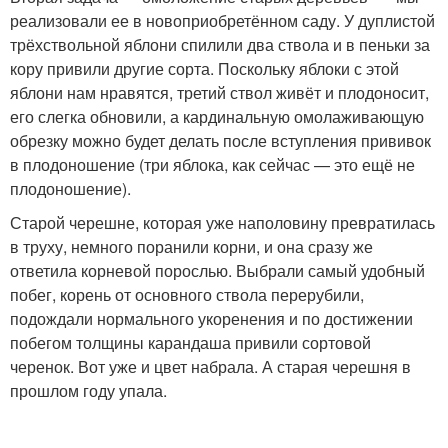
реализовали ее в новоприобретённом саду. У дуплистой
трёхствольной яблони спилили два ствола и в пеньки за
кору привили другие сорта. Поскольку яблоки с этой
яблони нам нравятся, третий ствол живёт и плодоносит,
его слегка обновили, а кардинальную омолаживающую
обрезку можно будет делать после вступления прививок
в плодоношение (три яблока, как сейчас — это ещё не
плодоношение).
Старой черешне, которая уже наполовину превратилась
в труху, немного поранили корни, и она сразу же
ответила корневой порослью. Выбрали самый удобный
побег, корень от основного ствола перерубили,
подождали нормального укоренения и по достижении
побегом толщины карандаша привили сортовой
черенок. Вот уже и цвет набрала. А старая черешня в
прошлом году упала.