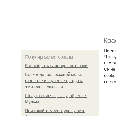
Кра
Цвето
Я хоч
Популярные материалы
цвето
Как выбрать саженцы гортензии
Он не 
Восхождение восковой моли:
особе
открытие и изучение продукта
свече
жизнедеятельности
Шелуха семечек, как удобрение.
Мульча
При какой температуре сушить