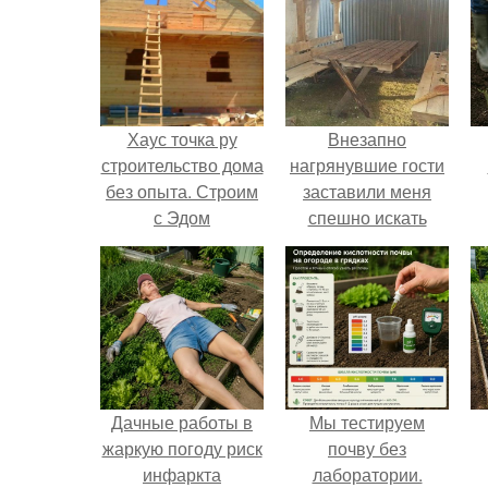
Хаус точка ру
Внезапно
строительство дома
нагрянувшие гости
без опыта. Строим
заставили меня
с Эдом
спешно искать
решение, так как на
обстоятельный
ремонт времени
катастрофически не
хватало.
Дачные работы в
Мы тестируем
жаркую погоду риск
почву без
инфаркта
лаборатории.