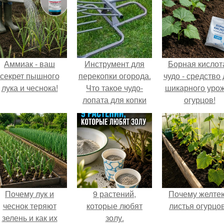
Аммиак - ваш
Инструмент для
Борная кислота
секрет пышного
перекопки огорода.
чудо - средство
лука и чеснока!
Что такое чудо-
шикарного уро
лопата для копки
огурцов!
земли
Почему лук и
9 растений,
Почему желте
чеснок теряют
которые любят
листья огурцо
зелень и как их
золу.