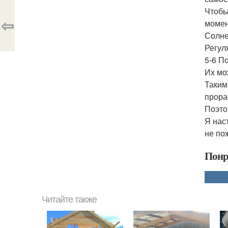
Чтобы
⇦
момен
Солне
Регул
5-6 П
Их мо
Таким
прора
Поэто
Я нас
не по
Понр
Читайте также