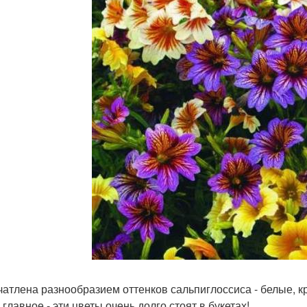
чатлена разнообразием оттенков сальпиглоссиса - белые, к
главное - эти цветы очень долго стоят в букетах!