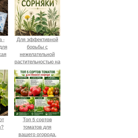
 -
Для эффективной
 для
борьбы с
жая
нежелательной
растительностью на
вашем
приусадебном
участке крайне
важно понимать
природу этих
"Врагов".
ют
Топ 5 сортов
в?
томатов для
вашего огорода.