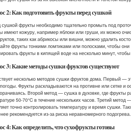
ос 2: Как подготовить фрукты перед сушкой
 сушкой фрукты необходимо тщательно промыть под проточн
ы имеют кожуру, например яблоки или груши, их можно очист
руктов, таких как абрикосы или вишни, можно удалить кост
айте фрукты тонкими ломтиками или полосками, чтобы он
ировать фрукты в кипящей воде на несколько минут, чтобы 
ос 3: Какие методы сушки фруктов существуют
твует несколько методов сушки фруктов дома. Первый — это
 погоды. Фрукты раскладываются на противне или сетке и о
орачиваясь. Второй метод — сушка в духовке, где фрукты 
ратуре 50-70°C в течение нескольких часов. Третий метод 
ляет точно контролировать температуру и время сушки. Та
енее рекомендуется из-за риска неравномерного подогрева.
ос 4: Как определить, что сухофрукты готовы