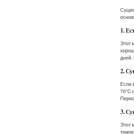
Сущес
основ
1. Ес
Этот 
хорош
дней.
2. Су
Если 
70°C 
Перио
3. С
Этот 
темпе