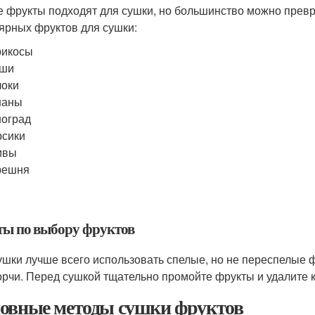
е фрукты подходят для сушки, но большинство можно превр
ярных фруктов для сушки:
рикосы
уши
локи
наны
оград
рсики
ивы
решня
ты по выбору фруктов
ушки лучше всего использовать спелые, но не переспелые 
орчи. Перед сушкой тщательно промойте фрукты и удалите к
овные методы сушки фруктов