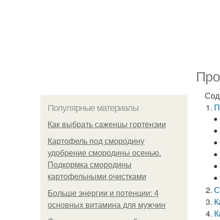
Про
Сод
П
Популярные материалы
Как выбрать саженцы гортензии
Картофель под смородину
удобрение смородины осенью.
Подкормка смородины
картофельными очистками
С
Больше энергии и потенции: 4
К
основных витамина для мужчин
К