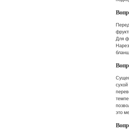
Вопр
Перед
фрукт
Для ф
Нарез
бланш
Вопр
Сущес
сухой
перев
темпе
позво
это м
Вопр