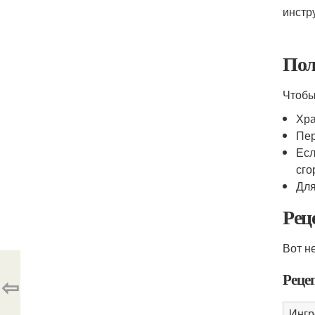
инстр
Пол
Чтобы
Хра
Пер
Есл
сго
Для
Рец
Вот н
Реце
⇦
Ингр