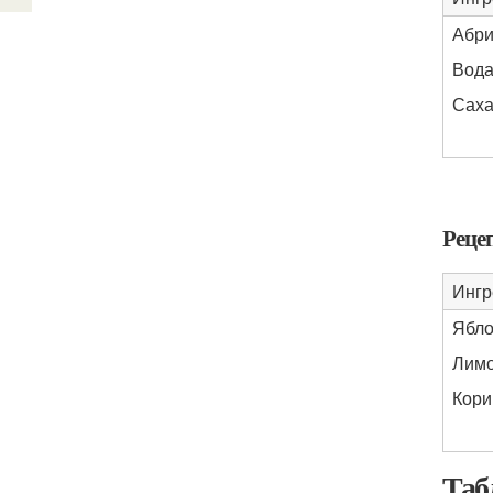
Абри
Вода
Саха
Реце
Ингр
Ябло
Лимо
Кори
Таб