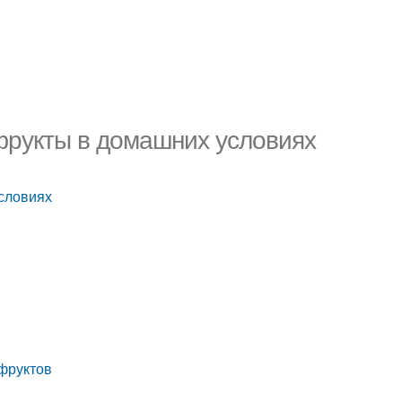
офрукты в домашних условиях
условиях
офруктов