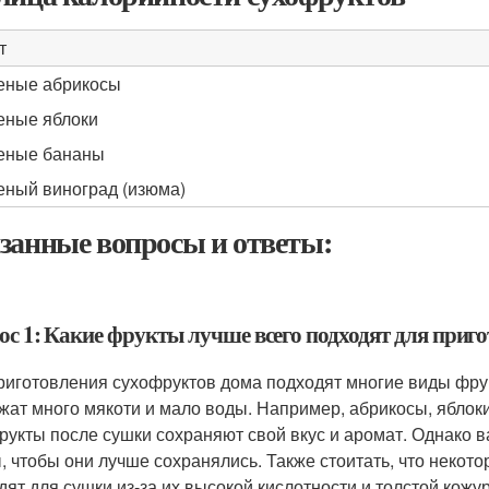
т
ные абрикосы
ные яблоки
еные бананы
ный виноград (изюма)
занные вопросы и ответы:
ос 1: Какие фрукты лучше всего подходят для приг
риготовления сухофруктов дома подходят многие виды фрукт
жат много мякоти и мало воды. Например, абрикосы, яблоки
рукты после сушки сохраняют свой вкус и аромат. Однако 
, чтобы они лучше сохранялись. Также стоитать, что некото
дят для сушки из-за их высокой кислотности и толстой кожу