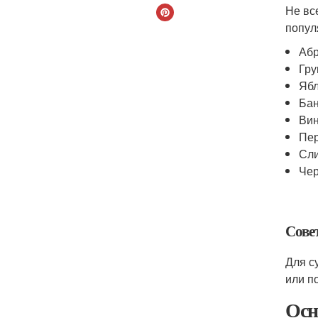
Не вс
попул
Аб
Гр
Яб
Ба
Вин
Пе
Сл
Че
Сове
Для с
или п
Осн