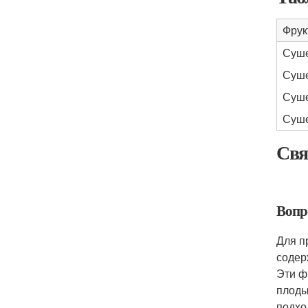
Фрук
Суше
Суше
Суш
Суше
Свя
Вопр
Для п
содер
Эти ф
плоды
подхо