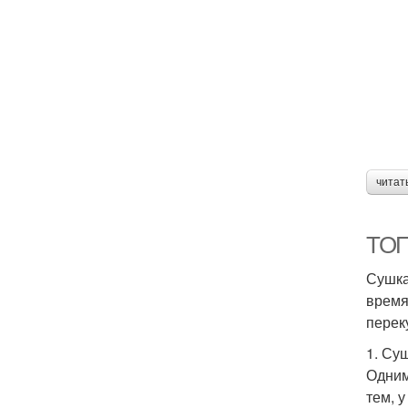
читат
ТОП
Сушка
время
перек
1. Су
Одним
тем, 