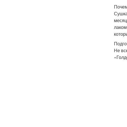
Почем
Сушка
месяц
лаком
котор
Подго
Не вс
«Голд