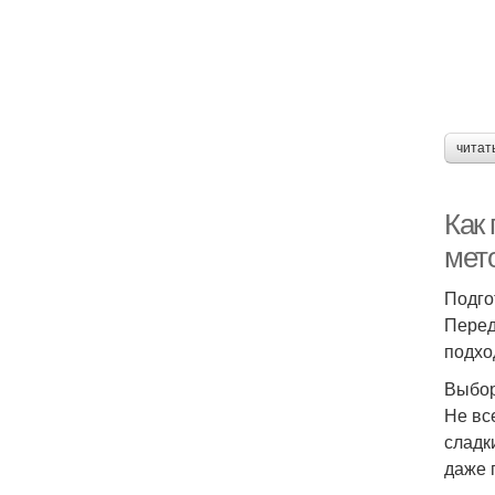
читат
Как
мет
Подго
Перед
подхо
Выбор
Не вс
сладк
даже 