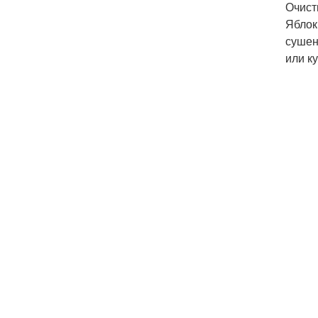
Очист
Яблок
сушен
или к