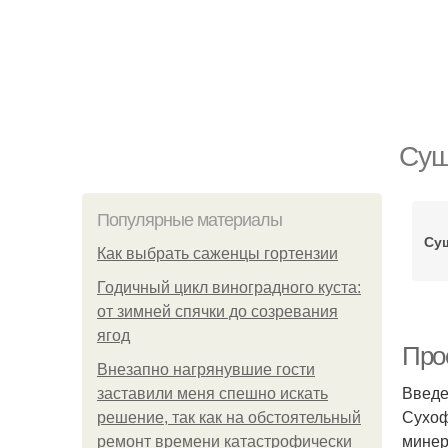
Суш
Популярные материалы
Су
Как выбрать саженцы гортензии
Годичный цикл виноградного куста:
от зимней спячки до созревания
ягод
Про
Внезапно нагрянувшие гости
Введ
заставили меня спешно искать
Сухоф
решение, так как на обстоятельный
минер
ремонт времени катастрофически