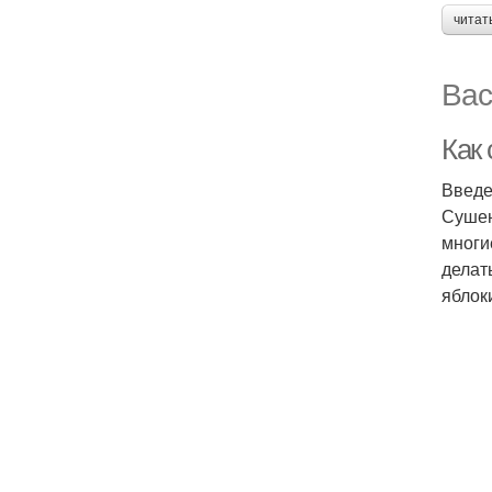
читат
Вас
Как
Введ
Сушен
многи
делат
яблок