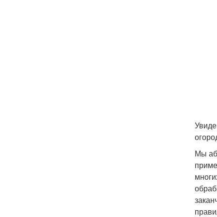
Увиде
огоро
Мы аб
приме
многи
обраб
закан
прави