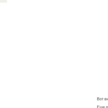
Вот ви
Еще р