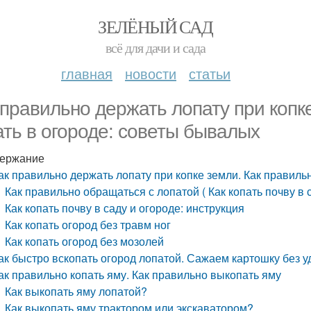
ЗЕЛЁНЫЙ САД
всё для дачи и сада
главная
новости
статьи
 правильно держать лопату при копк
ать в огороде: советы бывалых
ержание
ак правильно держать лопату при копке земли. Как правиль
Как правильно обращаться с лопатой ( Как копать почву в 
Как копать почву в саду и огороде: инструкция
Как копать огород без травм ног
Как копать огород без мозолей
ак быстро вскопать огород лопатой. Сажаем картошку без 
ак правильно копать яму. Как правильно выкопать яму
Как выкопать яму лопатой?
Как выкопать яму трактором или экскаватором?