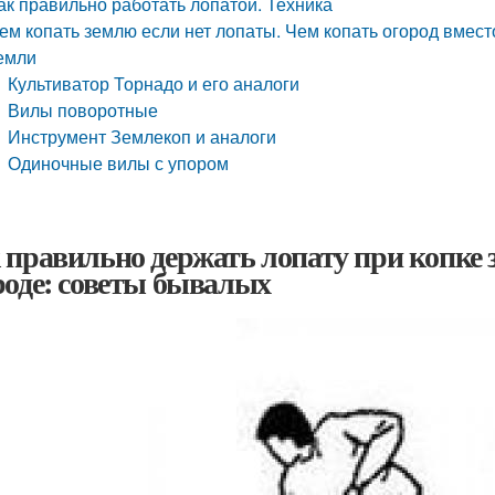
ак правильно работать лопатой. Техника
ем копать землю если нет лопаты. Чем копать огород вмес
емли
Культиватор Торнадо и его аналоги
Вилы поворотные
Инструмент Землекоп и аналоги
Одиночные вилы с упором
 правильно держать лопату при копке 
роде: советы бывалых