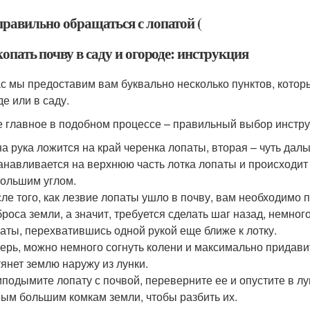
правильно обращаться с лопатой (
опать почву в саду и огороде: инструкция
с мы предоставим вам буквально несколько пунктов, которы
де или в саду.
 главное в подобном процессе – правильный выбор инстр
а рука ложится на край черенка лопаты, вторая – чуть даль
анавливается на верхнюю часть лотка лопаты и происходит 
ольшим углом.
ле того, как лезвие лопаты ушло в почву, вам необходимо
броса земли, а значит, требуется сделать шаг назад, немног
аты, перехватившись одной рукой еще ближе к лотку.
ерь, можно немного согнуть колени и максимально придави
янет землю наружу из лунки.
подымите лопату с почвой, переверните ее и опустите в лу
ым большим комкам земли, чтобы разбить их.