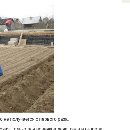
то не получается с первого раза.
чву, только для новичков дачи, сада и огорода,