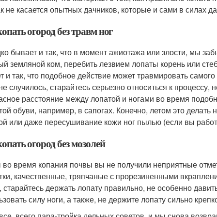
ак не касается опытных дачников, которые и сами в силах д
опать огород без травм ног
ко бывает и так, что в момент ажиотажа или злости, мы заб
ый земляной ком, перебить лезвием лопаты корень или стебе
т и так, что подобное действие может травмировать самого
 не случилось, старайтесь серьезно относиться к процессу,
асное расстояние между лопатой и ногами во время подобны
той обуви, например, в сапогах. Конечно, летом это делать 
ой или даже пересушивание кожи ног пылью (если вы работа
опать огород без мозолей
 во время копания почвы вы не получили неприятные отме
тки, качественные, тряпчаные с прорезиненными вкраплени
, старайтесь держать лопату правильно, не особенно давить
ьзовать силу ноги, а также, не держите лопату сильно крепк
 все, всего пара-тройка дельных советов, и мы снова возвр