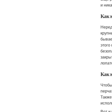
и ник
Как к
Неред
крупн
бывае
этого
безоп
закры
лопат
Как к
Чтобы
перча
Также
испол
Вот и