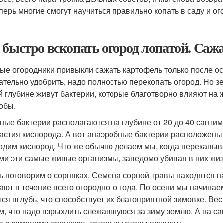
еперь многие смогут научиться правильно копать в саду и о
 быстро вскопать огород лопатой. Саж
ые огородники привыкли сажать картофель только после ос
ательно удобрить, надо полностью перекопать огород. Но зе
й глубине живут бактерии, которые благотворно влияют на 
обы.
ные бактерии располагаются на глубине от 20 до 40 сантим
частия кислорода. А вот анаэробные бактерии расположены в
одим кислород. Что же обычно делаем мы, когда перекап
ми эти самые живые организмы, заведомо убивая в них жиз
ь поговорим о сорняках. Семена сорной травы находятся на 
ают в течение всего огородного года. По осени мы начина
тся вглубь, что способствует их благоприятной зимовке. В
ем, что надо взрыхлить слежавшуюся за зиму землю. А на 
е с семенами сорняков, которые готовы всходить.