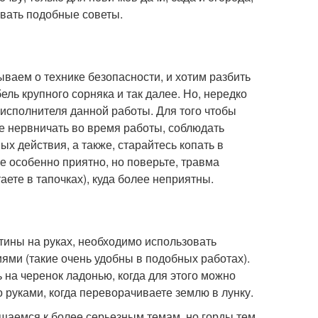
авать подобные советы.
ываем о технике безопасности, и хотим разбить
ль крупного сорняка и так далее. Но, нередко
 исполнителя данной работы. Для того чтобы
 не нервничать во время работы, соблюдать
х действия, а также, старайтесь копать в
не особенно приятно, но поверьте, травма
ете в тапочках), куда более неприятны.
тины на руках, необходимо использовать
ями (такие очень удобны в подобных работах).
 на черенок ладонью, когда для этого можно
о руками, когда переворачиваете землю в лунку.
ащаемся к более серьезным темам, но горды тем,