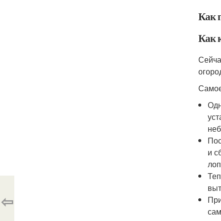
Как 
Как к
Сейча
огоро
Самое
Одн
уст
неб
Пос
и с
лоп
Теп
выт
⇦
При
сам