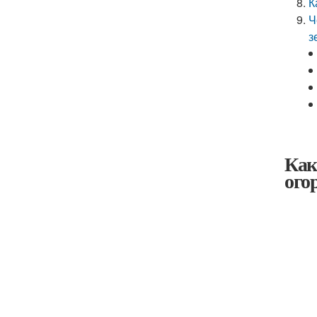
К
Ч
з
Как
ого