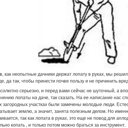
в, как неопытные дачники держат лопату в руках, мы решили
де, да так, чтобы принести почве пользу и не причинить вре
солютно серьезно, и перед вами сейчас не шуточный, а впо
нению лопаты на даче, так сказать. На ее написание нас сп
х загородных участках были замечены молодые люди. Естес
атывает землю, а значит, занята полезным делом. Но именн
чивается, так как лопата в руках, это еще не повод для ап
льно копать , и только потом можно браться за инструмент.