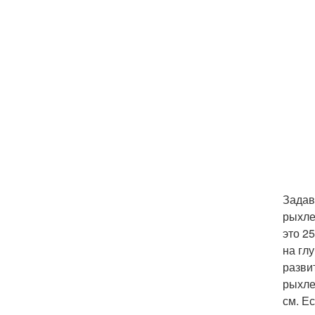
Задав
рыхле
это 2
на гл
разви
рыхле
см. Е