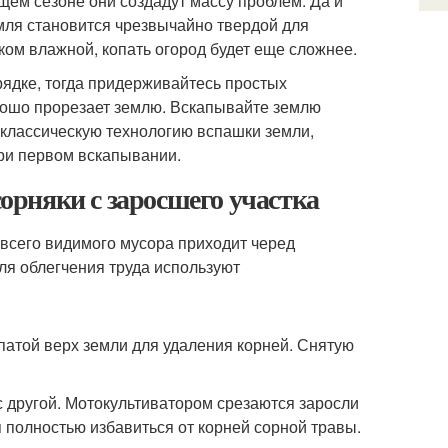
ющем сезоне они создадут массу проблем. Да и
емля становится чрезвычайно твердой для
ком влажной, копать огород будет еще сложнее.
грядке, тогда придерживайтесь простых
рошо прорезает землю. Вскапывайте землю
 классическую технологию вспашки земли,
при первом вскапывании.
сорняки с заросшего участка
 всего видимого мусора приходит черед
ля облегчения труда используют
патой верх земли для удаления корней. Снятую
 другой. Мотокультиватором срезаются заросли
я полностью избавиться от корней сорной травы.