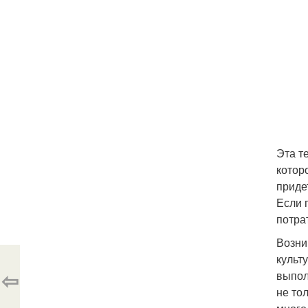
Эта т
котор
приде
Если 
потра
Возни
культу
⇦
выпол
не то