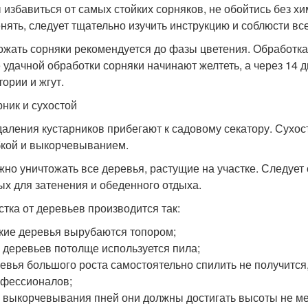
 избавиться от самых стойких сорняков, не обойтись без хи
нять, следует тщательно изучить инструкцию и соблюсти вс
ожать сорняки рекомендуется до фазы цветения. Обработка
 удачной обработки сорняки начинают желтеть, а через 14 
тории и жгут.
рник и сухостой
даления кустарников прибегают к садовому секатору. Сухост
кой и выкорчевыванием.
жно уничтожать все деревья, растущие на участке. Следует
ых для затенения и обеденного отдыха.
стка от деревьев производится так:
кие деревья вырубаются топором;
 деревьев потолще используется пила;
евья большого роста самостоятельно спилить не получится
фессионалов;
 выкорчевывания пней они должны достигать высоты не ме