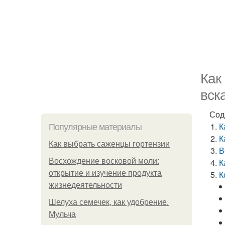
Как
вск
Сод
К
Популярные материалы
К
Как выбрать саженцы гортензии
В
Восхождение восковой моли:
К
открытие и изучение продукта
К
жизнедеятельности
Шелуха семечек, как удобрение.
Мульча