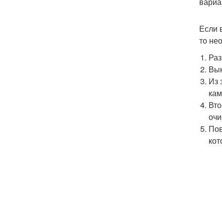
вариа
Если 
то не
Раз
Вык
Из 
кам
Вто
очи
Пов
кот