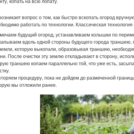
нту, копать на всю лопату.
возникает вопрос о том, как быстро вскопать огород вручну
обходимо работать по технологии. Классическая технология 
мечаем будущий огород, устанавливаем колышки по периме
апываем вдоль одной стороны будущего города траншею, г
земли, которую выкопали, образовывая траншею, необходимо
ни. После очистки эту землю откладывают в сторону, испол
рую траншею копаем параллельно той, что уже есть, засып
стку.
торяем процедуру, пока не дойдем до размеченной границ
орую мы отложили ранее.