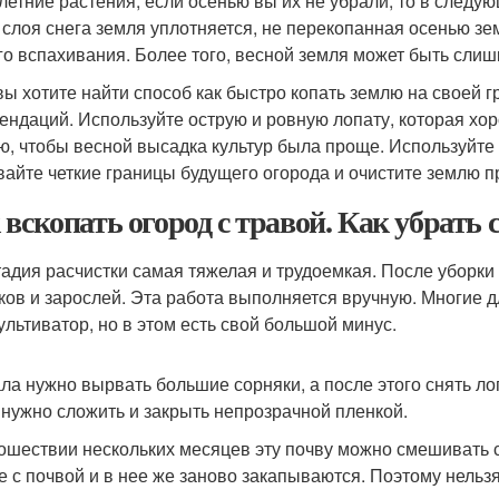
летние растения, если осенью вы их не убрали, то в следу
 слоя снега земля уплотняется, не перекопанная осенью з
го вспахивания. Более того, весной земля может быть слиш
вы хотите найти способ как быстро копать землю на своей 
ендаций. Используйте острую и ровную лопату, которая хо
ю, чтобы весной высадка культур была проще. Используйте
вайте четкие границы будущего огорода и очистите землю 
 вскопать огород с травой. Как убрать 
тадия расчистки самая тяжелая и трудоемкая. После уборки
ков и зарослей. Эта работа выполняется вручную. Многие д
ультиватор, но в этом есть свой большой минус.
ла нужно вырвать большие сорняки, а после этого снять ло
 нужно сложить и закрыть непрозрачной пленкой.
ошествии нескольких месяцев эту почву можно смешивать с
е с почвой и в нее же заново закапываются. Поэтому нельз