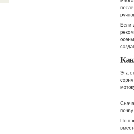
много
после
ручно
Если 
реком
осень
созда
Как
Эта с
сорня
моток
Снача
почву
По пр
вмест