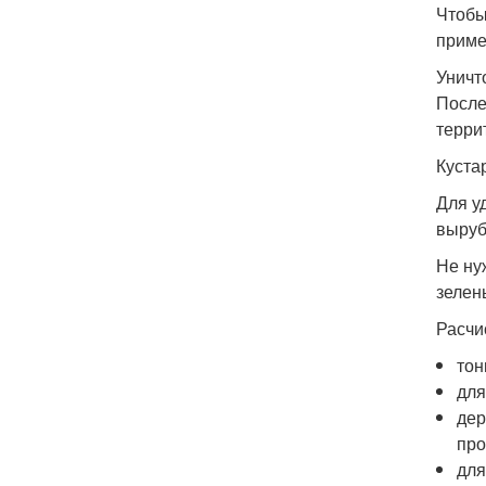
Чтобы
приме
Уничт
После
терри
Куста
Для у
выруб
Не ну
зелен
Расчи
тон
для
дер
про
для