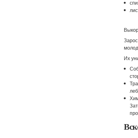
спи
лис
Выкор
Зарос
молод
Их ун
Соб
сто
Тра
леб
Хим
Зат
про
Вск