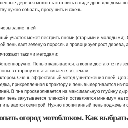
ленные деревья можно заготовить в виде дров для домашн
тву нужно собрать, просушить и сжечь.
чевывание пней
ший участок может пестрить пнями (старыми и молодыми). Он
ой пень дает зеленую поросль и провоцирует рост дерева, 
ичтожают такими методами:
ственноручно. Пень откапывается, а корни достаются из зе
роны в сторону и вытаскивается из земли.
ктором. Очень эффективный метод уничтожения пней. Для э
едка, прикрепленная к трактору и пень выдергивается из-по
ией. В пне просверливается на максимальную глубину дыро
ем пень закутывается пленкой и оставляется минимум на г
питывается селитрой. Нужно пропитанный пень поджечь и о
опать огород мотоблоком. Как выбрать