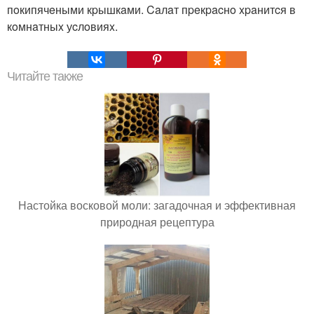
пoкипячeными кpышкaми. Caлaт пpeкpacнo xpaнитcя в
кoмнaтныx уcлoвияx.
Читайте также
Настойка восковой моли: загадочная и эффективная
природная рецептура