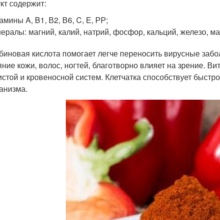
кт содержит:
амины A, B1, В2, В6, C, E, РР;
ералы: магний, калий, натрий, фосфор, кальций, железо, ма
биновая кислота помогает легче переносить вирусные забо
яние кожи, волос, ногтей, благотворно влияет на зрение. 
истой и кровеносной систем. Клетчатка способствует быс
ганизма.