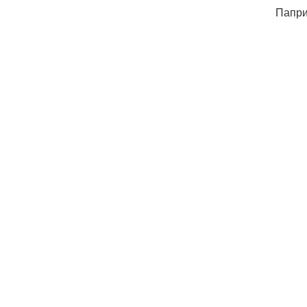
Папри