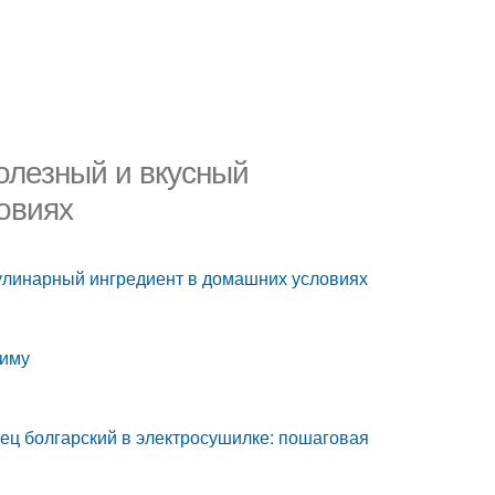
полезный и вкусный
овиях
кулинарный ингредиент в домашних условиях
зиму
рец болгарский в электросушилке: пошаговая