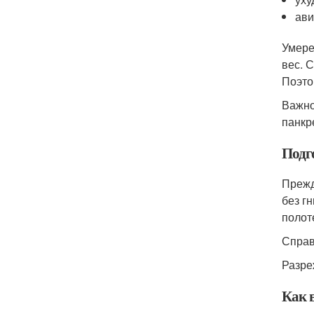
ави
Умере
вес. 
Поэто
Важно
панкр
Подг
Прежд
без г
полот
Справ
Разре
Как 