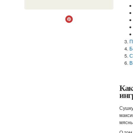
П
Б
С
В
Как
инг
Сушку
макси
мясны
О том