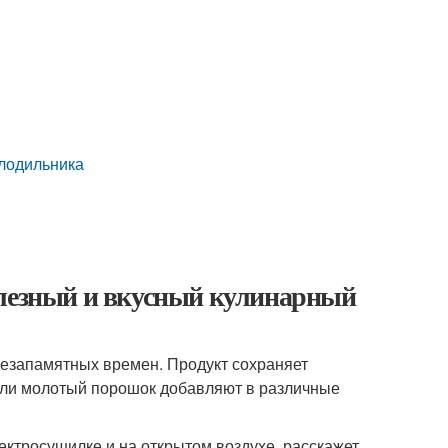
олодильника
олезный и вкусный кулинарный
 незапамятных времен. Продукт сохраняет
ли молотый порошок добавляют в различные
лектросушилке и на открытом воздухе, расскажет