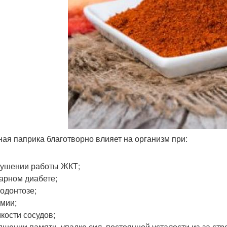
ая паприка благотворно влияет на организм при:
ушении работы ЖКТ;
арном диабете;
одонтозе;
мии;
кости сосудов;
дшении памяти, упадке сил, постоянной усталости из-за стр