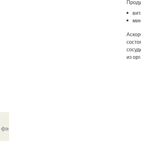
Проду
вит
мин
Аскор
состо
сосуд
из ор
⇦