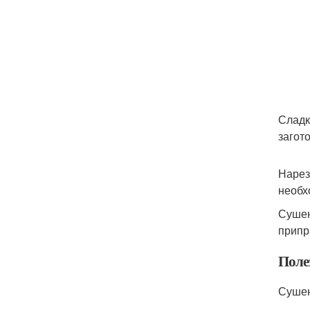
Сладк
загот
Нарез
необх
Сушен
припр
Поле
Сушен