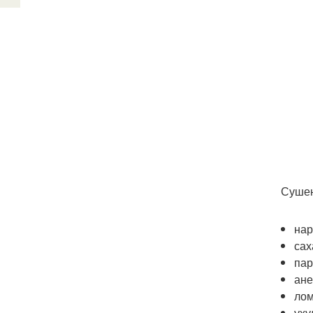
Сушен
нар
сах
пар
ане
лом
уху