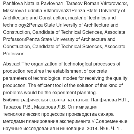
Panfilovа Natalia Pavlovna
1
, Tarasov Roman Viktorovich
2
,
Makarova Ludmila Viktorovna
3
1
Penza State University of
Architecture and Construction, master of technics and
technology
2
Penza State University of Architecture and
Construction, Candidate of Technical Sciences, Associate
Professor
3
Penza State University of Architecture and
Construction, Candidate of Technical Sciences, Associate
Professor
Abstract The organization of technological processes of
production requires the establishment of concrete
parameters of technological modes for receiving the quality
production. The efficient tool of the solution of this kind of
problems would be the experiment planning.
Библиографическая ссылка на статью: Панфилова Н.П.,
Тарасов Р.В., Макарова Л.В. Оптимизация
технологических процессов производства сахара
методами планирования эксперимента // Современные
научные исследования и инновации. 2014. № 6. Ч. 1 .