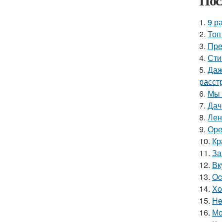
Пос
1.
9 р
2.
Топ
3.
Пре
4.
Сти
5.
Даж
расст
6.
Мы 
7.
Дач
8.
Лен
9.
Оре
10.
Кр
11.
За
12.
Вк
13.
Oc
14.
Хо
15.
He
16.
Мо