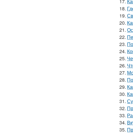
17.
Ка
18.
Гд
19.
Св
20.
Ка
21.
Ос
22.
Пе
23.
По
24.
Ко
25.
Че
26.
Чт
27.
Мо
28.
По
29.
Ка
30.
Ка
31.
Су
32.
Пр
33.
Ра
34.
Вк
35.
Пр