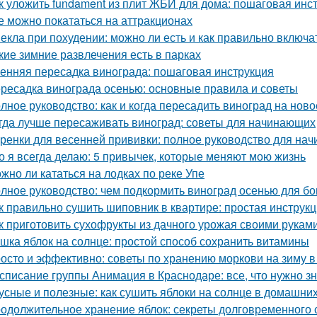
к уложить fundament из плит ЖБИ для дома: пошаговая инс
е можно покататься на аттракционах
екла при похудении: можно ли есть и как правильно включа
кие зимние развлечения есть в парках
енняя пересадка винограда: пошаговая инструкция
ресадка винограда осенью: основные правила и советы
лное руководство: как и когда пересадить виноград на ново
гда лучше пересаживать виноград: советы для начинающих
ренки для весенней прививки: полное руководство для на
о я всегда делаю: 5 привычек, которые меняют мою жизнь
жно ли кататься на лодках по реке Упе
лное руководство: чем подкормить виноград осенью для бо
к правильно сушить шиповник в квартире: простая инструк
к приготовить сухофрукты из дачного урожая своими рукам
шка яблок на солнце: простой способ сохранить витамины
осто и эффективно: советы по хранению моркови на зиму в
списание группы Анимация в Краснодаре: все, что нужно зн
усные и полезные: как сушить яблоки на солнце в домашни
одолжительное хранение яблок: секреты долговременного