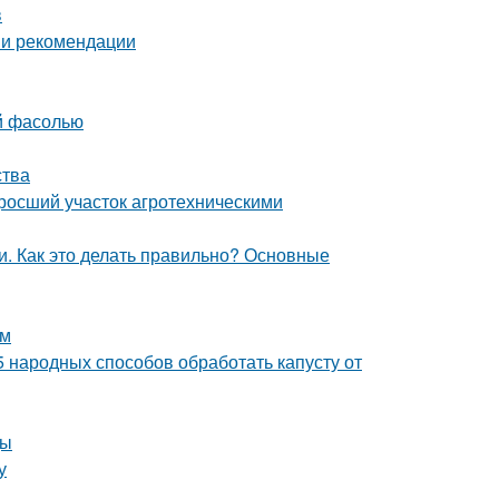
в
 и рекомендации
ой фасолью
ства
аросший участок агротехническими
. Как это делать правильно? Основные
ам
5 народных способов обработать капусту от
ды
у