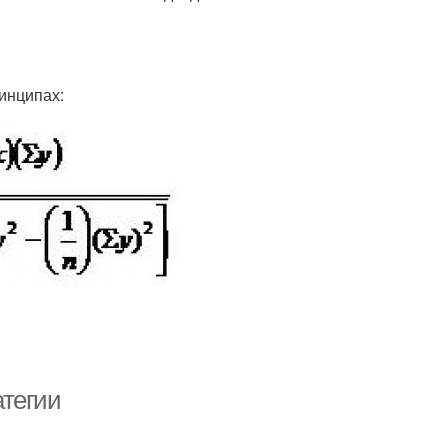
инципах:
атегии