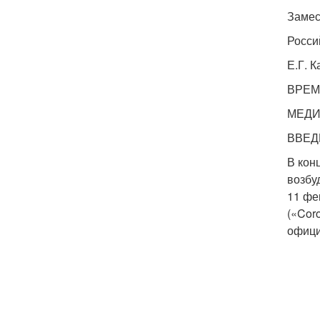
Замес
Росси
Е.Г. 
ВРЕМ
МЕДИ
ВВЕД
В кон
возбу
11 фе
(«Cor
офици