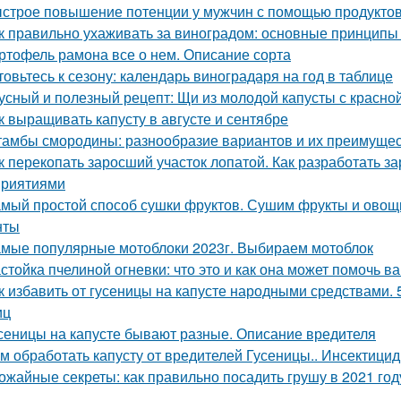
строе повышение потенции у мужчин с помощью продукто
к правильно ухаживать за виноградом: основные принципы
ртофель рамона все о нем. Описание сорта
товьтесь к сезону: календарь виноградаря на год в таблице
усный и полезный рецепт: Щи из молодой капусты с красн
к выращивать капусту в августе и сентябре
амбы смородины: разнообразие вариантов и их преимуще
к перекопать заросший участок лопатой. Как разработать з
риятиями
мый простой способ сушки фруктов. Сушим фрукты и овощи
нты
мые популярные мотоблоки 2023г. Выбираем мотоблок
стойка пчелиной огневки: что это и как она может помочь в
к избавить от гусеницы на капусте народными средствами. 
иц
сеницы на капусте бывают разные. Описание вредителя
м обработать капусту от вредителей Гусеницы.. Инсектици
ожайные секреты: как правильно посадить грушу в 2021 год