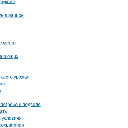
трукция
ть в рацион
е место
чинающих
гатого урожая
ция
и
 погребе и подвале
ать
х условиях
 сохранения