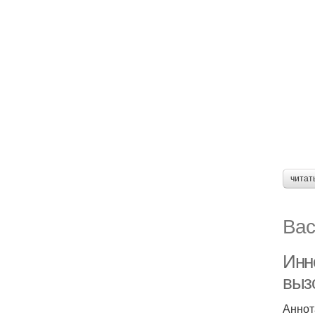
читат
Вас
Инн
выз
Аннот