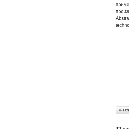
приме
произ
Abstra
techno
читат