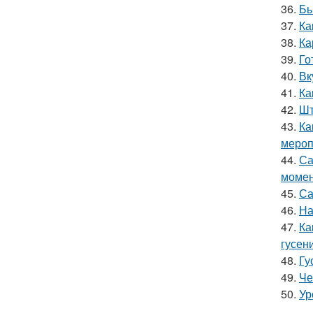
36.
Бы
37.
Ка
38.
Ка
39.
Го
40.
Вк
41.
Ка
42.
Шт
43.
Ка
мероп
44.
Са
моме
45.
Са
46.
На
47.
Ка
гусен
48.
Гу
49.
Че
50.
Ур