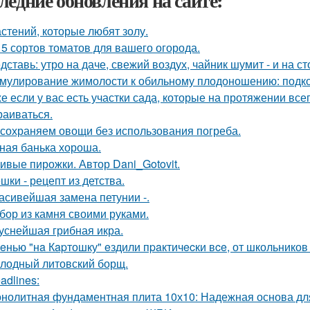
ледние обновления на сайте:
астений, которые любят золу.
 5 сортов томатов для вашего огорода.
дставь: утро на даче, свежий воздух, чайник шумит - и на с
мулирование жимолости к обильному плодоношению: подко
е если у вас есть участки сада, которые на протяжении всег
раиваться.
сохраняем овощи без использования погреба.
ная банька хороша.
ивые пирожки. Автор Dani_Gotovit.
шки - рецепт из детства.
асивейшая замена петунии -.
бор из камня своими руками.
уснейшая грибная икра.
eнью "нa Кapтошку" eздили пpaктичecки вce, от школьников
лодный литовский борщ.
adlines:
нолитная фундаментная плита 10х10: Надежная основа дл