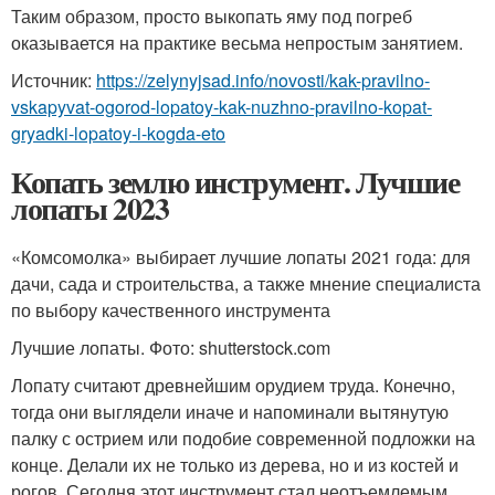
Таким образом, просто выкопать яму под погреб
оказывается на практике весьма непростым занятием.
Источник:
https://zelynyjsad.info/novosti/kak-pravilno-
vskapyvat-ogorod-lopatoy-kak-nuzhno-pravilno-kopat-
gryadki-lopatoy-i-kogda-eto
Копать землю инструмент. Лучшие
лопаты 2023
«Комсомолка» выбирает лучшие лопаты 2021 года: для
дачи, сада и строительства, а также мнение специалиста
по выбору качественного инструмента
Лучшие лопаты. Фото: shutterstock.com
Лопату считают древнейшим орудием труда. Конечно,
тогда они выглядели иначе и напоминали вытянутую
палку с острием или подобие современной подложки на
конце. Делали их не только из дерева, но и из костей и
рогов. Сегодня этот инструмент стал неотъемлемым