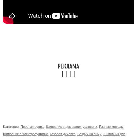
Категории:
Простая сушка
,
Шиповник в домашних условиях
,
Разные методы
,
Шиповник в электросушилке
,
Газовая духовка
,
Воздух на зиму
,
Шиповник для