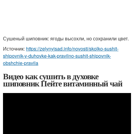
Сушеный шиповник: ягоды высохли, но сохранили цвет.
Источник:
https://zelynyjsad.info/novosti/skolko-sushit-
shipovnik-v-duhovke-kak-pravilno-sushit-shipovnik-
obshchie-pravila
Видео как сушить в духовке
шиповник Пейте витаминный чай