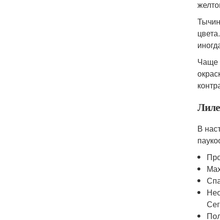
желто
Тычин
цвета
иногд
Чаще 
окрас
контр
Лиле
В нас
пауко
Про
Мах
Спа
Нео
Сег
Пол