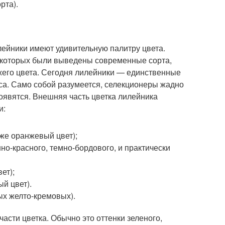
рта).
ейники имеют удивительную палитру цвета.
из которых были выведены современные сорта,
ыжего цвета. Сегодня лилейники — единственные
аса. Само собой разумеется, селекционеры жадно
появятся. Внешняя часть цветка лилейника
и:
кже оранжевый цвет);
но-красного, темно-бордового, и практически
ет);
й цвет).
ых желто-кремовых).
части цветка. Обычно это оттенки зеленого,