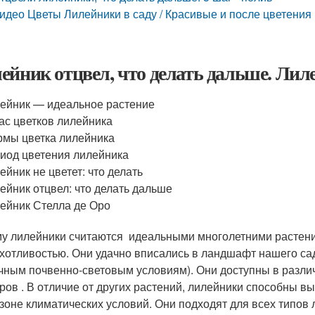
идео Цветы Лилейники в саду / Красивые и после цветения ️
ейник отцвел, что делать дальше. Лил
ейник — идеальное растение
ас цветков лилейника
мы цветка лилейника
иод цветения лилейника
ейник не цветет: что делать
ейник отцвел: что делать дальше
ейник Стелла де Оро
у лилейники считаются идеальными многолетними растен
хотливостью. Они удачно вписались в ландшафт нашего сад
чным почвенно-световым условиям). Они доступны в разли
ров . В отличие от других растений, лилейники способны 
зоне климатических условий. Они подходят для всех типов