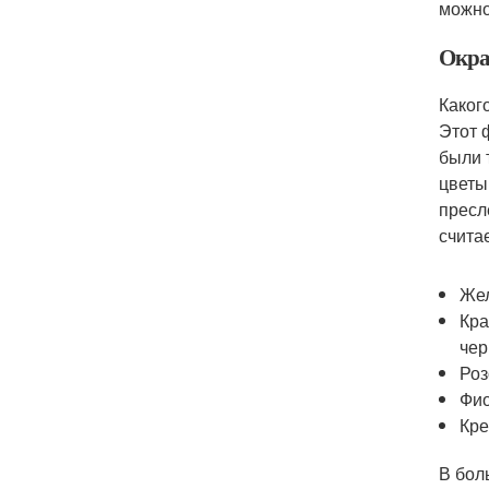
можно
Окра
Каког
Этот 
были 
цветы
пресл
счита
Жел
Кра
чер
Роз
Фио
Кре
В бол