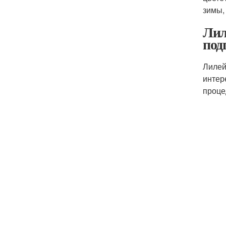
зимы,
Лил
под
Лилей
интер
проце