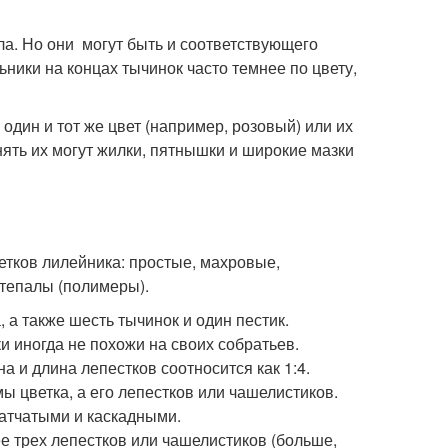
рла. Но они могут быть и соответствующего
ники на концах тычинок часто темнее по цвету,
 один и тот же цвет (например, розовый) или их
нять их могут жилки, пятнышки и широкие мазки
ков лилейника: простые, махровые,
тепалы (полимеры).
 а также шесть тычинок и один пестик.
и иногда не похожи на своих собратьев.
 и длина лепестков соотносится как 1:4.
 цветка, а его лепестков или чашелистиков.
атчатыми и каскадными.
е трех лепестков или чашелистиков (больше,