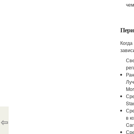
чем
Пери
Когда
завис
Све
рег
Ран
Луч
Mor
Сре
Sta
Сре
в ю
⇦
Can
Сре