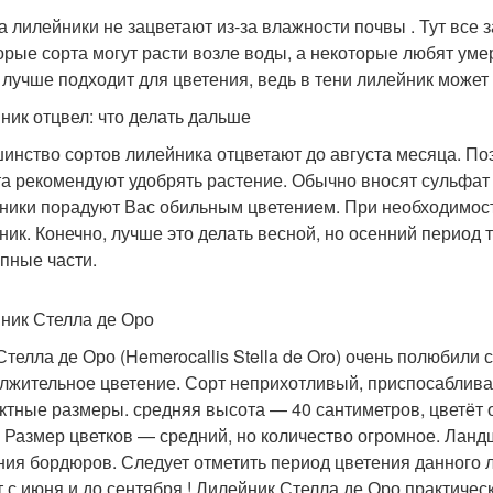
а лилейники не зацветают из-за влажности почвы . Тут все 
орые сорта могут расти возле воды, а некоторые любят ум
 лучше подходит для цветения, ведь в тени лилейник может
ник отцвел: что делать дальше
инство сортов лилейника отцветают до августа месяца. Поэ
та рекомендуют удобрять растение. Обычно вносят сульфат 
ники порадуют Вас обильным цветением. При необходимос
ник. Конечно, лучше это делать весной, но осенний период т
упные части.
ник Стелла де Оро
Стелла де Оро (Hemerocallis Stella de Oro) очень полюбили
лжительное цветение. Сорт неприхотливый, приспосаблива
ктные размеры. средняя высота — 40 сантиметров, цветёт 
. Размер цветков — средний, но количество огромное. Лан
ния бордюров. Следует отметить период цветения данного л
т с июня и до сентября ! Лилейник Стелла де Оро практичес