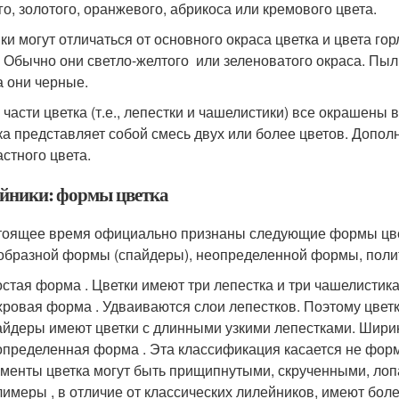
го, золотого, оранжевого, абрикоса или кремового цвета.
ки могут отличаться от основного окраса цветка и цвета го
. Обычно они светло-желтого или зеленоватого окраса. Пыль
а они черные.
части цветка (т.е., лепестки и чашелистики) все окрашены в
ка представляет собой смесь двух или более цветов. Допол
астного цвета.
йники: формы цветка
тоящее время официально признаны следующие формы цвет
образной формы (спайдеры), неопределенной формы, поли
стая форма . Цветки имеют три лепестка и три чашелистика,
ровая форма . Удваиваются слои лепестков. Поэтому цветк
йдеры имеют цветки с длинными узкими лепестками. Ширина
пределенная форма . Эта классификация касается не формы
менты цветка могут быть прищипнутыми, скрученными, лоп
имеры , в отличие от классических лилейников, имеют боле