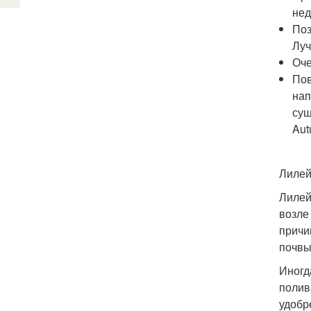
нед
Поз
Луч
Оче
Пов
нап
сущ
Aut
Лилей
Лилей
возле
причи
почвы
Иногд
полив
удобр