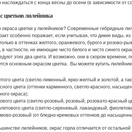
 наслаждаться с конца весны до осени (в зависимости от со
с цветков лилейника
о окраса цветки у лилейников? Современные гибридные лил
факт особенно поражает, если учитывая, что дикие виды, 
только в оттенках желтого, оранжевого, бурого и розово-р
, в частности, не имеющие чисто белого и чисто синего окр
едуют этих два цвета. И возможно, они в скором времени, 
ется основным окрасом цветка. Вы можете купить лилейник
того цвета (светло-лимонный, ярко-желтый и золотой, а та
сного цвета (оттенки карминного, светло-красного, насыщен
ного окраса);
ового цвета (светло-розовый, розовый, розовато-красный цв
летового цвета (светло-сиреневый, лавандовый, фиолетовы
мово-розовый (от бледно-кремовых оттенков до насыщенн
ьшинстве лилейников, окрас горла отличается от остальной 