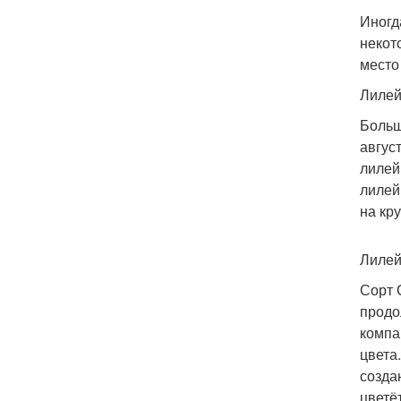
Иногд
некот
место
Лилей
Больш
авгус
лилей
лилей
на кр
Лилей
Сорт 
продо
компа
цвета
созда
цветё