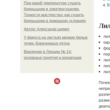
При какой температуре сушить
В
боярышник в электросушилке.
Тонкости мастерства: как сушить
боярышник в домашних условиях
Лил
Автор: Александр шемет.
лил
У фикуса на листьях мелкие белые
окр
точки. Коричневые пятна
фор
Введение в Лекцию № 14:
пер
основные понятия и концепции
лил
лил
лил
Почем
непри
разли
разме
диапа