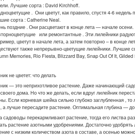
ели. Лучшие сорта : David Kirchhoff.
дноцветущие . Они цветут, как правило, спустя 4-6 недель
шие сорта : Catherine Neal.
нь поздние . Они расцветают в конце лета — начале осени.
торноцветущие или ремонтантные . Эти лилейники радуют 
ример, цветут в начале лета, а затем повторно – в конце л
ествуют также непрерывно-цветущие лилейники. Лучшие сорт
umn Memories, Rio Fiesta, Blizzard Bay, Snap Out Of It, Gilded 
ник не цветет: что делать
ник — это неприхотливое растение. Даже начинающий садо
 своего дома. Но что же делать, если вдруг лилейник пере
ны. Если корневая шейка сильно глубоко заглубленная , то
, а лучше пересадите растение. Оптимальная глубина — до
а садоводы перекармливают растение, тогда его листва раз
ать растение азотными удобрениями. Достаточно удобрять 
ение с низким количеством азота в составе, а осенью мож