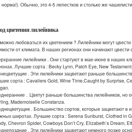
 норма!). Обычно, это 4-5 лепестков и столько же чашелисти
од цветения лилейника
 можно любоваться их цветением ? Лилейники могут цвести 
имости от климата. В наших регионах они начинают цвести 
рхранние лилейники . Они стартуют в мае-июне в наших кл
ионах. Лучшие сорта : Becky Lynn, Patch Eye, New Testament
нецветущие . Эти лилейники зацветают раньше большинства
шие сорта : Cavaliers Gold, Wine Time,Caught by Surprise, Cele
gan.
днеранние . Цветут раньше большинства лилейников, но об
rling, Mademoiselle Constanza.
днецветущие . Большинство сортов, которые зацветают в и
жных широтах. Лучшие сорта : Serena Sunburst, Clothed in Gl
dy, Chevron Spider, Cowboys Don’t Cry, Elizabeth’s Dream, Ethe
днепоздние . Эти лилейники зацветают немного позже осно