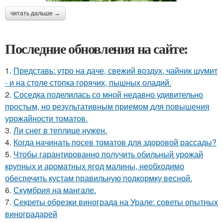
читать дальше →
Последние обновления на сайте:
1.
Представь: утро на даче, свежий воздух, чайник шумит
- и на столе стопка горячих, пышных оладий.
2.
Соседка поделилась со мной недавно удивительно
простым, но результативным приемом для повышения
урожайности томатов.
3.
Ли снег в теплице нужен.
4.
Когда начинать посев томатов для здоровой рассады?
5.
Чтобы гарантированно получить обильный урожай
крупных и ароматных ягод малины, необходимо
обеспечить кустам правильную подкормку весной.
6.
Скумбрия на мангале.
7.
Секреты обрезки винограда на Урале: советы опытных
виноградарей