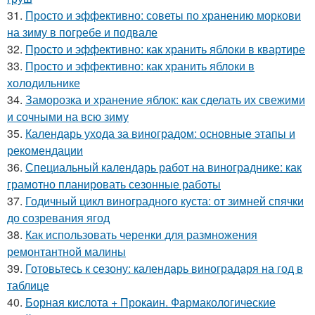
31.
Просто и эффективно: советы по хранению моркови
на зиму в погребе и подвале
32.
Просто и эффективно: как хранить яблоки в квартире
33.
Просто и эффективно: как хранить яблоки в
холодильнике
34.
Заморозка и хранение яблок: как сделать их свежими
и сочными на всю зиму
35.
Календарь ухода за виноградом: основные этапы и
рекомендации
36.
Специальный календарь работ на винограднике: как
грамотно планировать сезонные работы
37.
Годичный цикл виноградного куста: от зимней спячки
до созревания ягод
38.
Как использовать черенки для размножения
ремонтантной малины
39.
Готовьтесь к сезону: календарь виноградаря на год в
таблице
40.
Борная кислота + Прокаин. Фармакологические