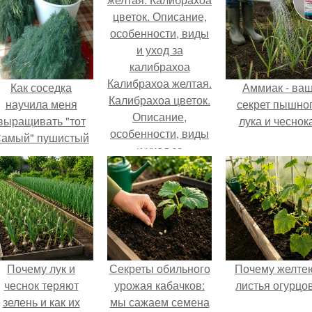
Калибрахоа желтая.
Как соседка
Аммиак - ва
Калибрахоа цветок.
научила меня
секрет пышно
Описание,
выращивать "тот
лука и чеснока
особенности, виды
амый" пушистый
и уход за
укроп.
калибрахоа
Почему лук и
Секреты обильного
Почему желте
чеснок теряют
урожая кабачков:
листья огурцо
зелень и как их
мы сажаем семена