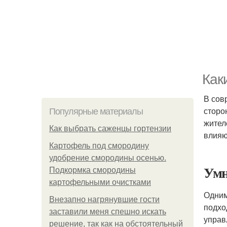
Как
В сов
сторо
Популярные материалы
жител
Как выбрать саженцы гортензии
влияю
Картофель под смородину
удобрение смородины осенью.
Умн
Подкормка смородины
картофельными очистками
Одним
Внезапно нагрянувшие гости
подхо
заставили меня спешно искать
управ
решение, так как на обстоятельный