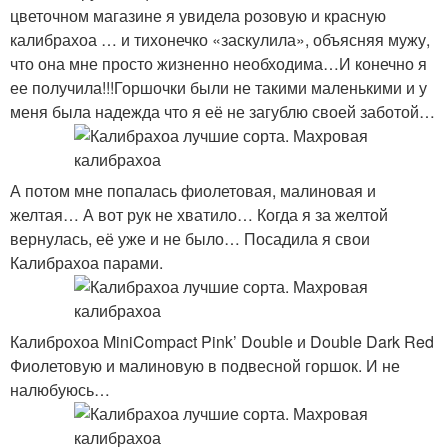
цветочном магазине я увидела розовую и красную
калибрахоа … и тихонечко «заскулила», объясняя мужу,
что она мне просто жизненно необходима…И конечно я
ее получила!!!Горшочки были не такими маленькими и у
меня была надежда что я её не загублю своей заботой…
А потом мне попалась фиолетовая, малиновая и
желтая… А вот рук не хватило… Когда я за желтой
вернулась, её уже и не было… Посадила я свои
Калибрахоа парами.
Калиброхоа MiniCompact Pink’ Double и Double Dark Red
Фиолетовую и малиновую в подвесной горшок. И не
налюбуюсь…