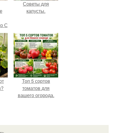
Советы для
е
капусты.
ко С
ют
Топ 5 сортов
в?
томатов для
вашего огорода.
язь