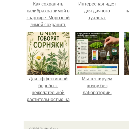
Как сохранить
Интересная идея
калибрахоа зимой в
для дачного
н
квартире. Морозной
туалета.
зимой сохранить
калибрахоа дома –
р
как это сделать
правильно?
к
Для эффективной
Мы тестируем
борьбы с
почву без
нежелательной
лаборатории.
растительностью на
вашем
приусадебном
участке крайне
важно понимать
© 2026 Зелёный сад