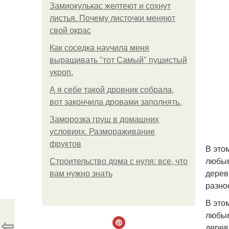
Замиокулькас желтеют и сохнут
листья. Почему листочки меняют
свой окрас
Как соседка научила меня
выращивать "тот Самый" пушистый
укроп.
А я себе такой дровник собрала,
вот закончила дровами заполнять.
Заморозка груш в домашних
условиях. Размораживание
фруктов
В это
любые
Строительство дома с нуля: все, что
дерев
вам нужно знать
разно
В это
любые
⇦
дерев