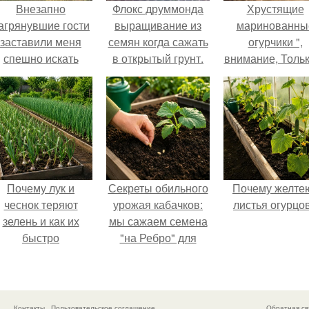
Внезапно
Флокс друммонда
Хрустящие
агрянувшие гости
выращивание из
маринованны
заставили меня
семян когда сажать
огурчики ",
спешно искать
в открытый грунт.
внимание, Толь
ешение, так как на
Флокс друммонда в
Грядки".
обстоятельный
ландшафтном
ремонт времени
дизайне
атастрофически не
хватало.
Почему лук и
Секреты обильного
Почему желте
чеснок теряют
урожая кабачков:
листья огурцо
зелень и как их
мы сажаем семена
быстро
"на Ребро" для
реанимировать.
максимального
эффекта.
Контакты
Пользовательское соглашение
Обратная св