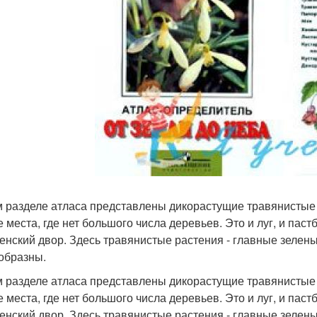
м разделе атласа представлены дикорастущие травянистые 
 места, где нет большого числа деревьев. Это и луг, и пастб
енский двор. Здесь травянистые растения - главные зелены
образны.
м разделе атласа представлены дикорастущие травянистые 
 места, где нет большого числа деревьев. Это и луг, и пастб
енский двор. Здесь травянистые растения - главные зелены