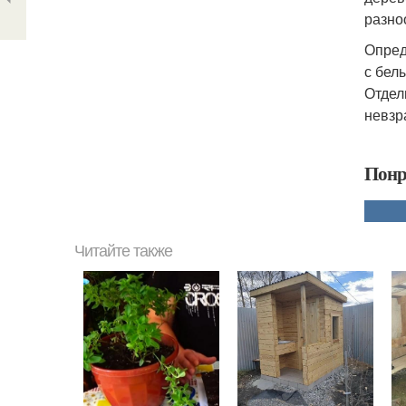
разно
Опред
с бел
Отдел
невзр
Понр
Читайте также