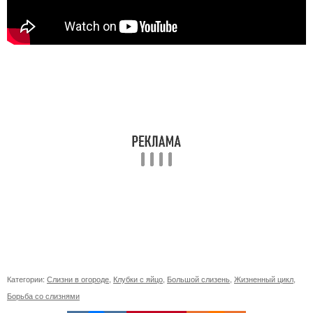
Категории:
Слизни в огороде
,
Клубки с яйцо
,
Большой слизень
,
Жизненный цикл
,
Борьба со слизнями