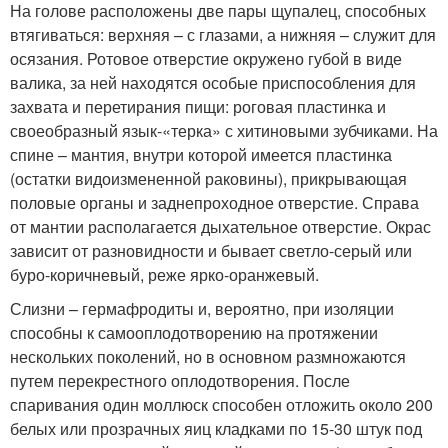
На голове расположены две пары щупалец, способных
втягиваться: верхняя – с глазами, а нижняя – служит для
осязания. Ротовое отверстие окружено губой в виде
валика, за ней находятся особые приспособления для
захвата и перетирания пищи: роговая пластинка и
своеобразный язык-«терка» с хитиновыми зубчиками. На
спине – мантия, внутри которой имеется пластинка
(остатки видоизмененной раковины), прикрывающая
половые органы и заднепроходное отверстие. Справа
от мантии располагается дыхательное отверстие. Окрас
зависит от разновидности и бывает светло-серый или
буро-коричневый, реже ярко-оранжевый.
Слизни – гермафродиты и, вероятно, при изоляции
способны к самооплодотворению на протяжении
нескольких поколений, но в основном размножаются
путем перекрестного оплодотворения. После
спаривания один моллюск способен отложить около 200
белых или прозрачных яиц кладками по 15-30 штук под