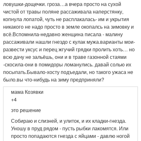
ловушки-дощечки. гроза…а вчера просто на сухой
чистой от травы поляне рассаживала наперстянку,
копнула лопатой, чуть не расплакалась- им и укрытия
никакого не надо просто в земле окопалсь на зимовку и
всё.Вспомнила-недавно женщина писала - малину
рассаживали нашли гнездо с кулак мужа.варианты мои-
развести уксус и перец жгучий грядки пролить хоть… но
всю дачу не зальёшь, они и в траве газонной стаями
-скосила-они в помидоры ломанулись. давай солью их
посыпать.Бывало-хосту подъедали, но такого ужаса не
было.вы что-нибудь на зиму предприняли?
мама Козявки
+4
это решение
Собираю и слизней, и улиток, и их кладки-гнезда.
Уношу в пруд рядом - пусть рыбки лакомятся. Или
просто попадаются гнезда с яйцами - давлю ногой