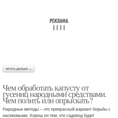
Суперфосфат от
Средство от слизней
слизней
Слизни на даче
Мульча против слизней
читать дальше →
Борьба со слизняками
Чем обработать капусту от
гусениц народными средствами.
Чем полить или опрыскать?
Народные методы – это прекрасный вариант борьбы с
насекомыми. Хорош он тем, что садовод будет