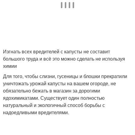
Профилактика против
Слизни в огороде
слизней
Изгнать всех вредителей с капусты не составит
Известь от слизней
Средства от слизней
большого труда и всё это можно сделать не используя
химии
Для того, чтобы слизни, гусеницы и блошки прекратили
уничтожать урожай капусты на вашем огороде, не
обязательно бежать в магазин за дорогими
Ловушки от слизней
Борьба с улитками
ядохимикатами. Существует один полностью
натуральный и экологичный способ борьбы с
надоедливыми вредителями.
Уход за слизнями
Перец против слизней