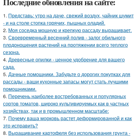
Последние обновления на сайте:
1.
Представь: утро на даче, свежий воздух, чайник шумит
- и на столе стопка горячих, пышных оладий.
2.
Моя соседка мощную и крепкую рассаду выращивает.
3.
Своевременный весенний полив - залог обильного
плодоношения растений на протяжении всего теплого
сезона.
4.
Древесные опилки - ценное удобрение для вашего
сада.
5.
Дачные помощники. Забудьте о дорогих покупках для
рассады - ваши кухонные запасы могут стать лучшими
помощниками.
6.
Перечень наиболее востребованных и популярных
сортов томатов, широко культивируемых как в частных
хозяйствах, так и в промышленном масштабе:
7.
Почему ваша морковь растет деформированной и как
это исправить?
8.
Выращивание картофеля без использования грунта -