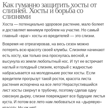
Как гуманно защитить хосты от
слизней. Хосты и борьба со
слизнями
Хоста — потенциально здоровое растение, мало болеет
и доставляет минимум проблем на участке. Но самый
главный «враг» хосты из вредителей — это слизни.
Вовремя не отреагировав, на весь сезон можно
потерять всю красоту своей клумбы. Слизняки начинают
есть хосту, как только она проснулась весной, и
высунула из земли любопытный нос. И тут ее встречает
наглый и голодный слизняк, который с жадностью
набрасывается на молоденькие ростки хосты. Если
вредители прогрызут такой росток, красота листа
растения испорчена на все лето! Нераспустившийся
лист хосты свернут в трубочку, поэтому сделав одну
сквозную дырку, слизни повреждают все будущие листья
куста. И потом все лето нам любоваться на «дырявую»
красоту. Ну уж нет!