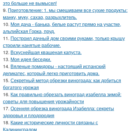
это больше не вымысел!
9.
Приготовление: 1. мы смешиваем все сухие продукты:
манку, муку, сахар, разрыхлитель.
10.
Моя дача - банька, белые растут прямо на участке,
альпийская Горка, пруд.
11.
Построил дачный дом своими руками, только крышу
строили нанятые рабочие.
12.
Вскуснейшая квашеная капуста.
13.
Моя идея беседки.
14.
Вяленые помидоры - настоящий испанский
деликатес, который легко приготовить дома.
15.
Секретный метод обрезки винограда: как добиться
богатого урожая
16.
Как правильно обрезать виноград изабелла зимой:
советы для повышения урожайности
17.
Осенняя обрезка винограда Изабелла: секреты
здоровья и плодородия
18.
Какие исторические личности связаны с
Калининградом