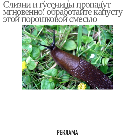
Слизни и гусеницы пропадут
мгновенно: обработайте капусту
этой порошковой смесью
Гигантские слизни
Испанский слизень
Ядовитые слизни
Слизни для человека
Слизни для дикой
Слизни для здоровья
природы
Препараты от слизней
Слизни на огороде