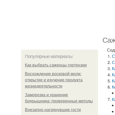
Саж
Сод
С
Популярные материалы
С
Как выбрать саженцы гортензии
К
Восхождение восковой моли:
К
открытие и изучение продукта
К
жизнедеятельности
К
Заморозка и хранение
К
боярышника: проверенные методы
Внезапно нагрянувшие гости