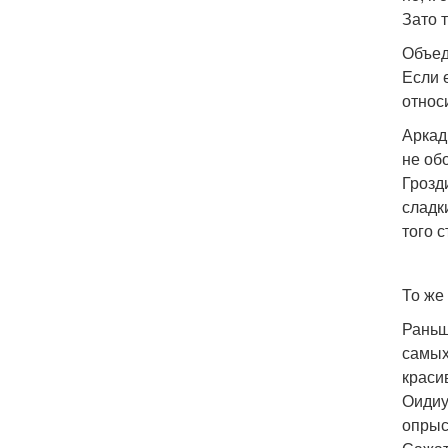
Зато 
Объед
Если 
относ
Аркад
не об
Грозд
сладк
того 
То же
Раньш
самых
краси
Оидиу
опрыс