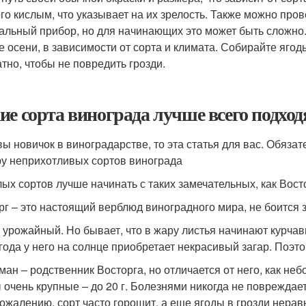
го кислым, что указывает на их зрелость. Также можно про
альный прибор, но для начинающих это может быть сложно.
е осени, в зависимости от сорта и климата. Собирайте ягоды
атно, чтобы не повредить грозди.
ие сорта винограда лучше всего подхо
вы новичок в виноградарстве, то эта статья для вас. Обяза
у неприхотливых сортов винограда
лых сортов лучше начинать с таких замечательных, как Вост
рг – это настоящий верблюд виноградного мира, не боится з
 урожайный. Но бывает, что в жару листья начинают курчави
года у него на солнце приобретает некрасивый загар. Поэтом
ман – родственник Восторга, но отличается от него, как неб
 очень крупные – до 20 г. Болезнями никогда не повреждает
 сожалению, сорт часто горошит, а еще ягоды в грозди нерав