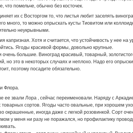
те, что помельче, обычно без косточек.
иняет их с Восторгом то, что листья любит заселять виногр
его много, то можно опрыскать кусты Тиовитом или коллоид
ительно неукрывными.
ия капризная. Хотя и считается, что устойчивость у нее на у
ойтись. Ягоды красивой формы, довольно крупные.
и очень большие. Виноград красивый, товарный, золотистого
ий, но это в некоторых случаях и неплохо. Надо его опрыск
стоит, поэтому посадите обязательно.
 и Флора.
е ее звали Лора , сейчас переименовали. Наряду с Аркадие
 товарных сортов. Ягоды часто овальные, при хорошем ухо
во окрашенные, иногда даже с легкой розовинкой. Сорт оче
мом у меня ни разу не поражался, но профилактику проводи
кивать.