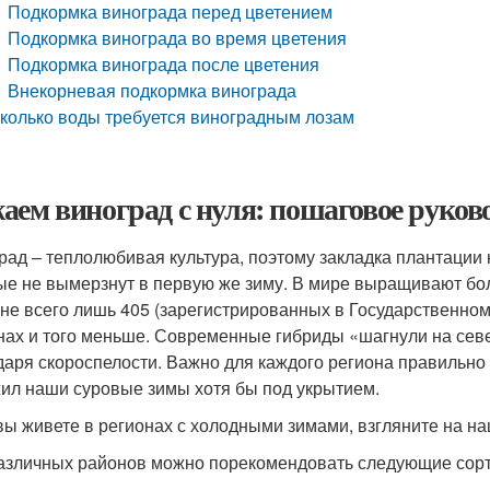
Подкормка винограда перед цветением
Подкормка винограда во время цветения
Подкормка винограда после цветения
Внекорневая подкормка винограда
колько воды требуется виноградным лозам
аем виноград с нуля: пошаговое руко
рад – теплолюбивая культура, поэтому закладка плантации
ые не вымерзнут в первую же зиму. В мире выращивают боле
ане всего лишь 405 (зарегистрированных в Государственно
нах и того меньше. Современные гибриды «шагнули на север
даря скороспелости. Важно для каждого региона правильно 
ил наши суровые зимы хотя бы под укрытием.
вы живете в регионах с холодными зимами, взгляните на н
азличных районов можно порекомендовать следующие сорт