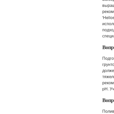
выращ
реком
'Heli
испол
подхо
специ
Вопр
Подго
грунт
долже
тяжел
реком
pH. У
Вопр
Полив