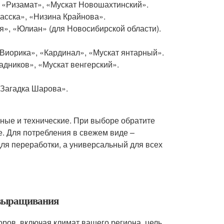
 «Ризамат», «Мускат Новошахтинский».
сска», «Низина Крайнова».
», «Юлиан» (для Новосибирской области).
«Виорика», «Кардинал», «Мускат янтарный».
адников», «Мускат венгерский».
«Загадка Шарова».
ные и технические. При выборе обратите
. Для потребления в свежем виде –
ля переработки, а универсальный для всех
я выращивания
оров, включая климат вашего региона, цель