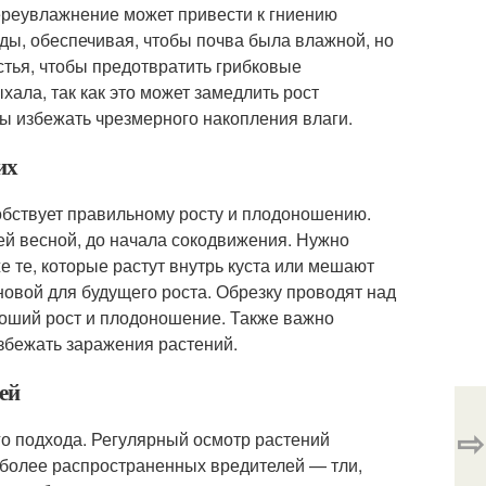
ереувлажнение может привести к гниению
оды, обеспечивая, чтобы почва была влажной, но
стья, чтобы предотвратить грибковые
хала, так как это может замедлить рост
ы избежать чрезмерного накопления влаги.
их
обствует правильному росту и плодоношению.
ей весной, до начала сокодвижения. Нужно
е те, которые растут внутрь куста или мешают
сновой для будущего роста. Обрезку проводят над
ороший рост и плодоношение. Также важно
избежать заражения растений.
ей
⇨
го подхода. Регулярный осмотр растений
более распространенных вредителей — тли,