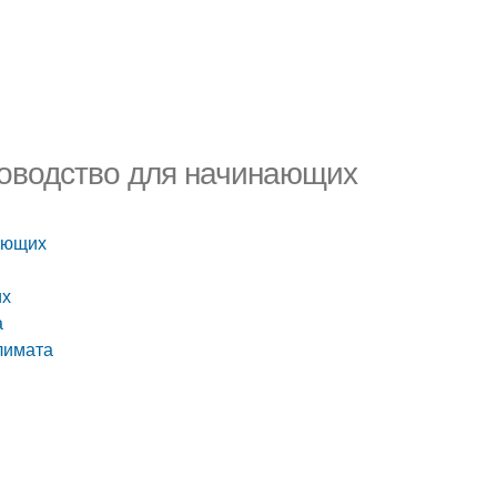
ководство для начинающих
нающих
их
а
лимата