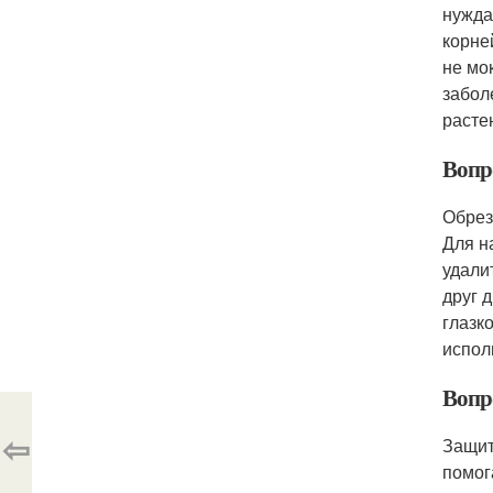
нужда
корне
не мо
забол
расте
Вопр
Обрез
Для н
удали
друг 
глазк
испол
Вопро
⇦
Защит
помог