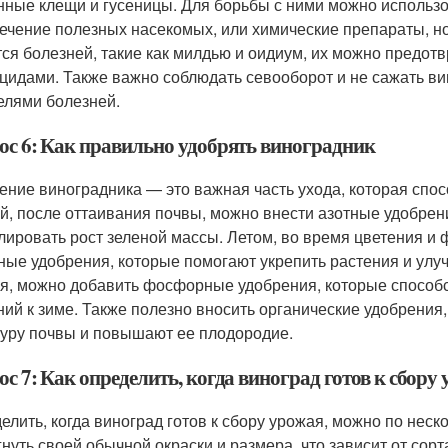
нные клещи и гусеницы. Для борьбы с ними можно использо
ечение полезных насекомых, или химические препараты, н
тся болезней, такие как милдью и оидиум, их можно предот
цидами. Также важно соблюдать севооборот и не сажать вин
елями болезней.
ос 6: Как правильно удобрять виноградник
ение виноградника — это важная часть ухода, которая спо
й, после оттаивания почвы, можно внести азотные удобрени
лировать рост зеленой массы. Летом, во время цветения и
ные удобрения, которые помогают укрепить растения и улуч
я, можно добавить фосфорные удобрения, которые способс
ний к зиме. Также полезно вносить органические удобрения,
туру почвы и повышают ее плодородие.
с 7: Как определить, когда виноград готов к сбору
елить, когда виноград готов к сбору урожая, можно по нес
гнуть своей обычной окраски и размера, что зависит от сорт