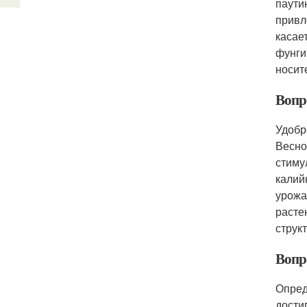
паути
привл
касае
фунги
носит
Вопр
Удобр
Весно
стиму
калий
урожа
расте
струк
Вопро
Опред
дости