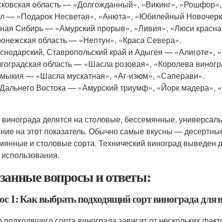
ковская область — «Долгожданный», «Викинг», «Рошфор»,
л — «Подарок Несветая», «Анюта», «Юбилейный Новочерка
ая Сибирь — «Амурский прорыв», «Ливия», «Люси красная
онежская область — «Нептун», «Краса Севера».
снодарский, Ставропольский край и Адыгея — «Алиготе», 
гоградская область — «Шасла розовая», «Королева виногр
мыкия — «Шасла мускатная», «Аг-изюм», «Саперави».
Дальнего Востока — «Амурский триумф», «Йорк мадера», 
 винограда делятся на столовые, бессемянные, универсаль
ние на этот показатель. Обычно самые вкусны — десертные
мянные и столовые сорта. Технический виноград выведен д
 использования.
занные вопросы и ответы:
ос 1: Как выбрать подходящий сорт винограда дл
 подходящего сорта винограда зависит от нескольких факт