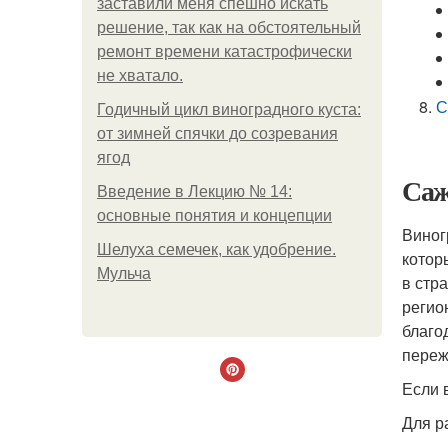
заставили меня спешно искать
решение, так как на обстоятельный
ремонт времени катастрофически
не хватало.
С
Годичный цикл виноградного куста:
от зимней спячки до созревания
ягод
Саж
Введение в Лекцию № 14:
основные понятия и концепции
Виног
Шелуха семечек, как удобрение.
котор
Мульча
в стр
регио
благо
переж
Если 
Для р