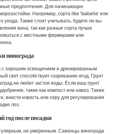
ичные предпочтения. Для начинающих
розостойки. Например, сорта like 'Isabella' или
о ухода. Также стоит учитывать, будете ли вы
вления вина, так как разные сорта лучше
ироваться с местными фермерами или
иона.
дки винограда
та с хорошим освещением и дренированным
ный свет способствует созреванию ягод. Грунт
град не любит застоя воды. Если ваш грунт
добрения, такие как компост или навоз. Также
и, внести известь или серу для регулирования
адке лоз.
й год после посадки
егулярным, но умеренным. Саженцы винограда