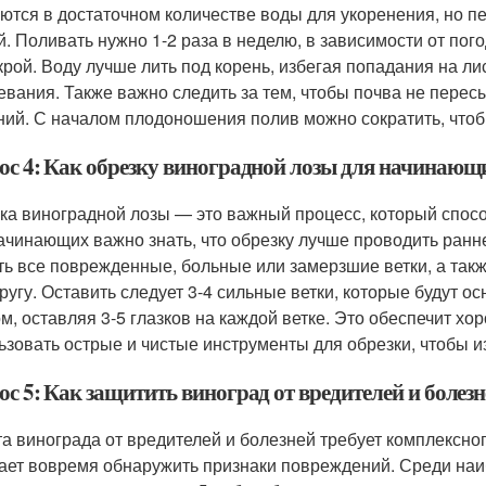
ются в достаточном количестве воды для укоренения, но п
й. Поливать нужно 1-2 раза в неделю, в зависимости от пог
крой. Воду лучше лить под корень, избегая попадания на ли
евания. Также важно следить за тем, чтобы почва не пересы
ний. С началом плодоношения полив можно сократить, чтоб
ос 4: Как обрезку виноградной лозы для начинающ
ка виноградной лозы — это важный процесс, который спос
ачинающих важно знать, что обрезку лучше проводить ранн
ть все поврежденные, больные или замерзшие ветки, а такж
другу. Оставить следует 3-4 сильные ветки, которые будут о
ом, оставляя 3-5 глазков на каждой ветке. Это обеспечит х
ьзовать острые и чистые инструменты для обрезки, чтобы 
с 5: Как защитить виноград от вредителей и болезн
а винограда от вредителей и болезней требует комплексно
ает вовремя обнаружить признаки повреждений. Среди наи