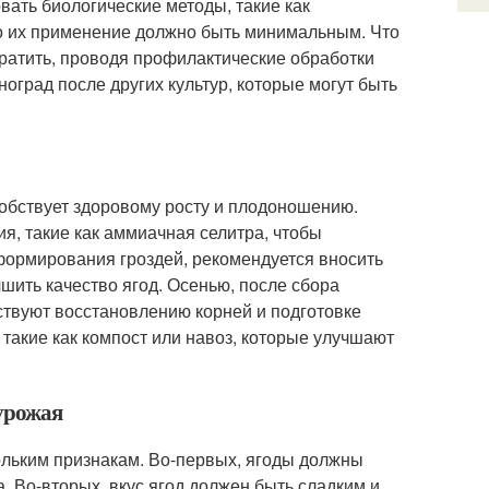
вать биологические методы, такие как
о их применение должно быть минимальным. Что
вратить, проводя профилактические обработки
оград после других культур, которые могут быть
собствует здоровому росту и плодоношению.
я, такие как аммиачная селитра, чтобы
 формирования гроздей, рекомендуется вносить
шить качество ягод. Осенью, после сбора
твуют восстановлению корней и подготовке
 такие как компост или навоз, которые улучшают
 урожая
кольким признакам. Во-первых, ягоды должны
а. Во-вторых, вкус ягод должен быть сладким и