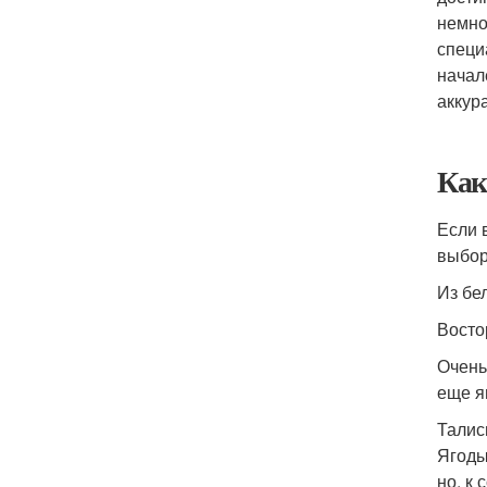
немно
специ
начал
аккур
Как
Если 
выбор
Из бе
Восто
Очень
еще я
Талис
Ягоды
но, к