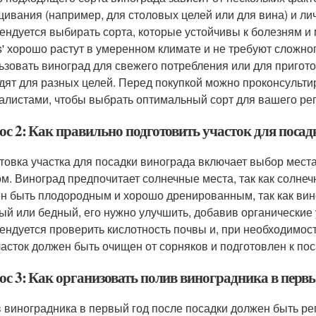
ивания (например, для столовых целей или для вина) и л
ендуется выбирать сорта, которые устойчивы к болезням и мо
os' хорошо растут в умеренном климате и не требуют сложног
ьзовать виноград для свежего потребления или для пригото
дят для разных целей. Перед покупкой можно проконсульт
алистами, чтобы выбрать оптимальный сорт для вашего рег
ос 2: Как правильно подготовить участок для поса
товка участка для посадки винограда включает выбор мес
ом. Виноград предпочитает солнечные места, так как солнеч
н быть плодородным и хорошо дренированным, так как вино
ый или бедный, его нужно улучшить, добавив органические у
ендуется проверить кислотность почвы и, при необходимост
часток должен быть очищен от сорняков и подготовлен к пос
ос 3: Как организовать полив виноградника в первы
 виноградника в первый год после посадки должен быть р