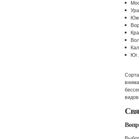
Мос
Ура
Южн
Вор
Кра
Вол
Кал
Юг 
Сорта
внима
бессе
видов
Свя
Вопр
Выбор