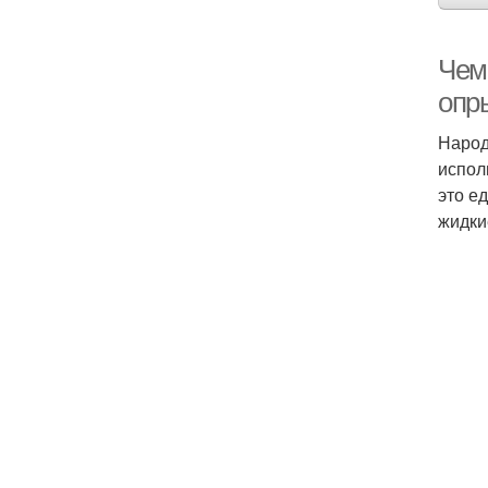
Чем
опр
Народ
испол
это е
жидки