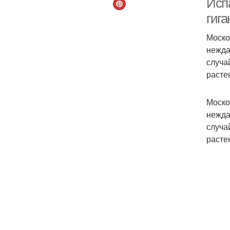
Исп
гига
Моско
нежда
случа
расте
Моско
нежда
случа
расте