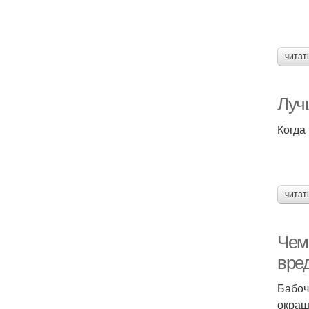
читат
Луч
Когда
читат
Чем 
вре
Бабоч
окраш