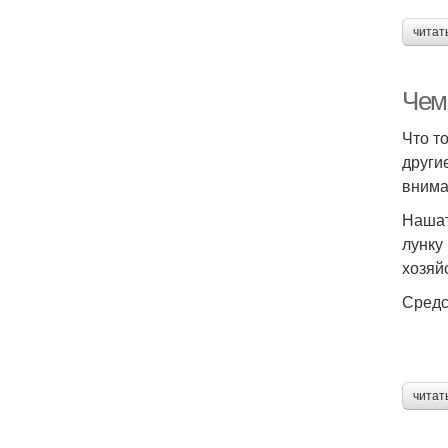
читат
Чем 
Что т
други
внима
Нашат
лунку
хозяй
Средс
читат