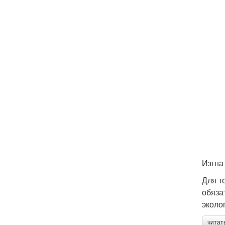
Изгна
Для т
обяза
эколо
читат