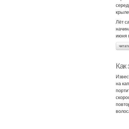
серед
крыле
Лёт с
начин
июня 
читат
Как 
Извес
на ка
порти
скоро
повто
волос