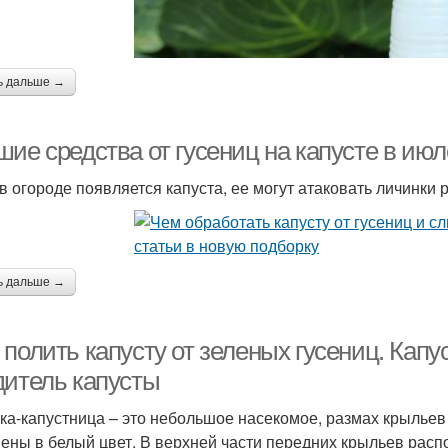
ь дальше →
шие средства от гусениц на капусте в ию
 в огороде появляется капуста, ее могут атаковать личинки
ь дальше →
полить капусту от зеленых гусениц. Капу
дитель капусты
ка-капустница – это небольшое насекомое, размах крыльев 
ены в белый цвет. В верхней части передних крыльев расп