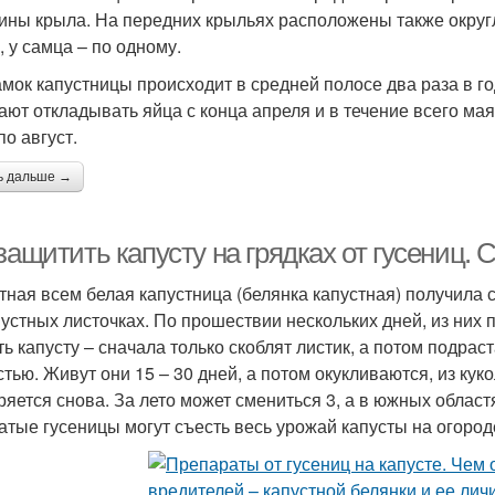
ины крыла. На передних крыльях расположены также округл
, у самца – по одному.
амок капустницы происходит в средней полосе два раза в го
ают откладывать яйца с конца апреля и в течение всего мая,
по август.
ь дальше →
защитить капусту на грядках от гусениц.
тная всем белая капустница (белянка капустная) получила 
пустных листочках. По прошествии нескольких дней, из них
ть капусту – сначала только скоблят листик, а потом подрас
стью. Живут они 15 – 30 дней, а потом окукливаются, из кук
ряется снова. За лето может смениться 3, а в южных област
атые гусеницы могут съесть весь урожай капусты на огород