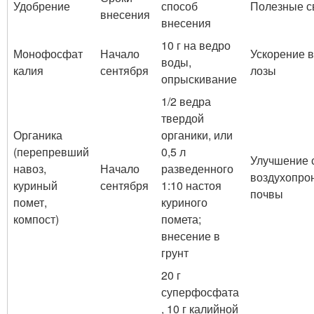
Удобрение
способ
Полезные с
внесения
внесения
10 г на ведро
Монофосфат
Начало
Ускорение 
воды,
калия
сентября
лозы
опрыскивание
1/2 ведра
твердой
Органика
органики, или
(перепревший
0,5 л
Улучшение 
навоз,
Начало
разведенного
воздухопро
куриный
сентября
1:10 настоя
почвы
помет,
куриного
компост)
помета;
внесение в
грунт
20 г
суперфосфата
, 10 г калийной