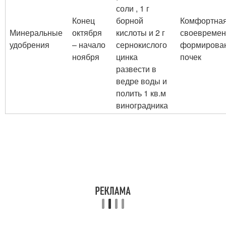
соли , 1 г
Конец
борной
Комфортная
Минеральные
октября
кислоты и 2 г
своевремен
удобрения
– начало
сернокислого
формирова
ноября
цинка
почек
развести в
ведре воды и
полить 1 кв.м
виноградника