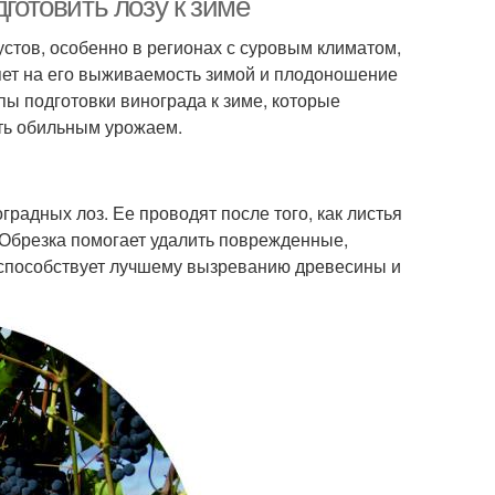
дготовить лозу к зиме
стов, особенно в регионах с суровым климатом,
яет на его выживаемость зимой и плодоношение
пы подготовки винограда к зиме, которые
ть обильным урожаем.
радных лоз. Ее проводят после того, как листья
 Обрезка помогает удалить поврежденные,
 способствует лучшему вызреванию древесины и