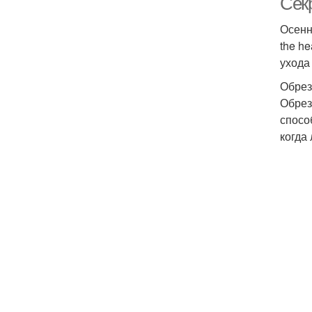
Секр
Осенн
the he
ухода
Обрез
Обрез
спосо
когда