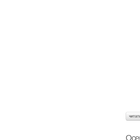
читат
Осе