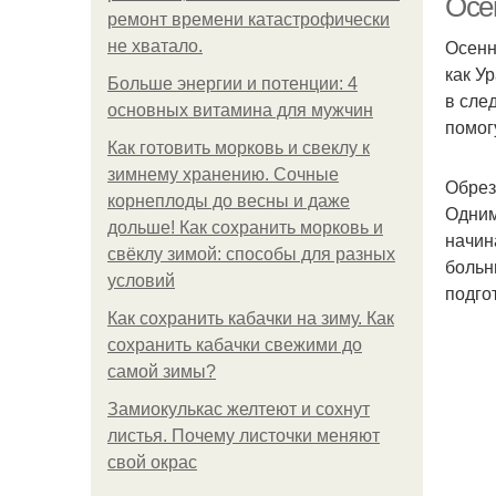
Осен
ремонт времени катастрофически
Осенн
не хватало.
как У
Больше энергии и потенции: 4
в сле
основных витамина для мужчин
помог
Как готовить морковь и свеклу к
зимнему хранению. Сочные
Обрез
корнеплоды до весны и даже
Одним
дольше! Как сохранить морковь и
начин
свёклу зимой: способы для разных
больн
условий
подгот
Как сохранить кабачки на зиму. Как
сохранить кабачки свежими до
самой зимы?
Замиокулькас желтеют и сохнут
листья. Почему листочки меняют
свой окрас