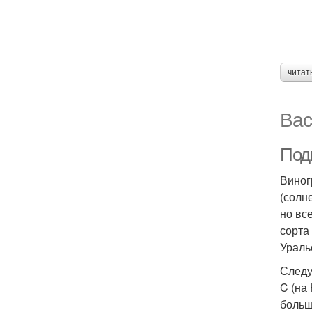
читат
Вас
Под
Виног
(солн
но вс
сорта
Ураль
Следу
C (на
больш