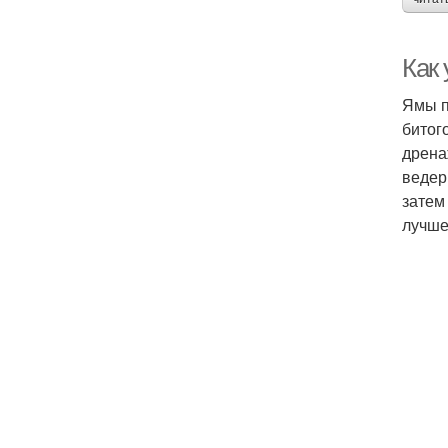
Как 
Ямы п
битог
дрена
ведер
затем
лучше