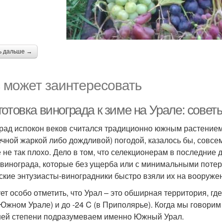
ь дальше →
 может заинтересовать
готовка винограда к зиме на Урале: сове
рад испокон веков считался традиционно южным растением.
ечной жаркой либо дождливой) погодой, казалось бы, совсе
е не так плохо. Дело в том, что селекционерам в последние
 винограда, которые без ущерба или с минимальными поте
ские энтузиасты-виноградники быстро взяли их на вооруже
ет особо отметить, что Урал – это обширная территория, гд
 Южном Урале) и до -24 C (в Приполярье). Когда мы говори
ей степени подразумеваем именно Южный Урал.