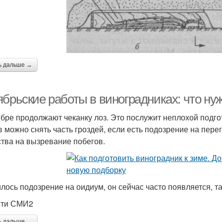
ь дальше →
ябрьские работы в виноградниках: что ну
ябре продолжают чеканку лоз. Это послужит неплохой подгот
в можно снять часть гроздей, если есть подозрение на пере
тва на вызревание побегов.
лось подозрение на оидиум, он сейчас часто появляется, та
сти СМИ2
ь дальше →