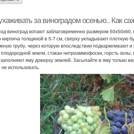
ухаживать за виноградом осенью.. Как с
од виноград копают заблаговременно размером 50х50х60, 
о кирпича толщиной в 5-7 см, сверху укладывают плотную б
жную трубу, через которую впоследствии подкармливают и 
 плодородной земли, стакан нитроаммофоски, горсть золы,
 заполняют яму доверху землей. Засыпайте в яму только в
 не использовать.