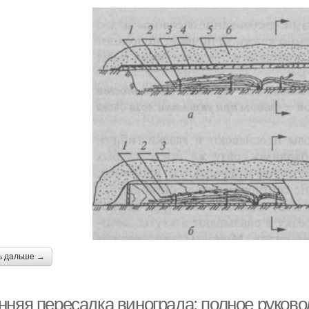
ь дальше →
нняя пересадка винограда: полное руково