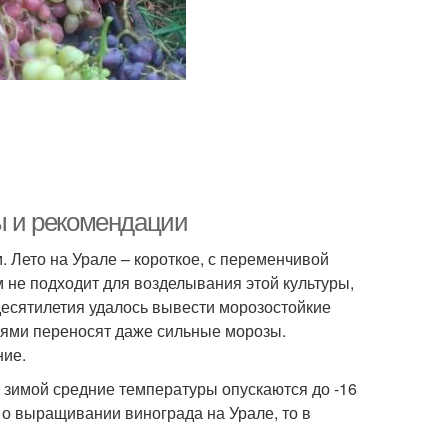
ты и рекомендации
 Лето на Урале – короткое, с переменчивой
м не подходит для возделывания этой культуры,
 десятилетия удалось вывести морозостойкие
рями переносят даже сильные морозы.
ние.
е зимой средние температуры опускаются до -16
м о выращивании винограда на Урале, то в