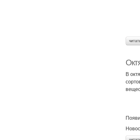
читат
Окт
В окт
сорто
вещес
Появи
Ново
читат