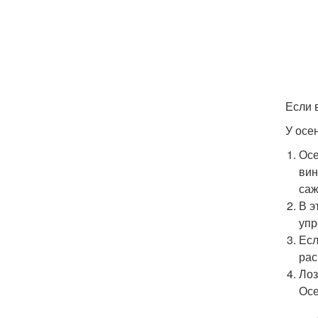
Если 
У осе
Осе
вин
саж
В э
упр
Есл
рас
Лоз
Осе