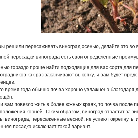
вы решили пересаживать виноград осенью, делайте это во 
нней пересадки винограда есть свои определённые преиму
нью гораздо проще найти подходящие для вас сорта для пе
оградников как раз заканчивают выкопку, и вам будет пре
енцев.
то время года обычно почва хорошо увлажнена благодаря 
ощён.
и вам повезло жить в более южных краях, то почва после п
положения корней. Таким образом, виноград отрастит за зи
ы винограда, пересаженные весной, не успеют окрепнуть, и 
нняя посадка исключает такой вариант.