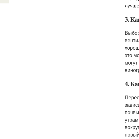
лучше
3. К
Выбор
венти
хорош
это м
могут
виног
4. К
Перес
завис
почвы
утрам
вокру
новый