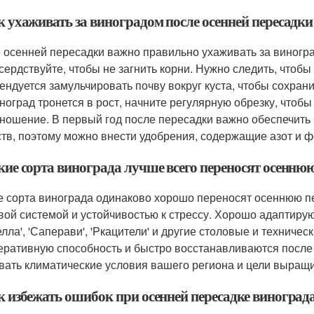
к ухаживать за виноградом после осенней пересадки
 осенней пересадки важно правильно ухаживать за виногра
сердствуйте, чтобы не загнить корни. Нужно следить, чтобы
ендуется замульчировать почву вокруг куста, чтобы сохрани
иноград тронется в рост, начните регулярную обрезку, чтоб
ношение. В первый год после пересадки важно обеспечить 
тв, поэтому можно внести удобрения, содержащие азот и 
акие сорта винограда лучше всего переносят осенню
е сорта винограда одинаково хорошо переносят осеннюю п
вой системой и устойчивостью к стрессу. Хорошо адаптируют
елла', 'Саперави', 'Ркацители' и другие столовые и техниче
еративную способность и быстро восстанавливаются после
вать климатические условия вашего региона и цели выращи
ак избежать ошибок при осенней пересадке виноград