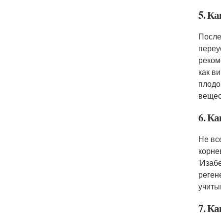
5. Ка
После
переу
реком
как в
плодо
вещес
6. К
Не вс
корне
'Изаб
реген
учиты
7. К