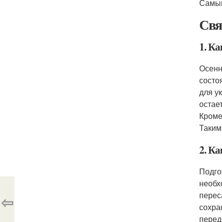
Самый
Свя
1. К
Осенн
состо
для у
остае
Кроме
Таким
2. Ка
Подго
необх
перес
⇦
сохра
перед