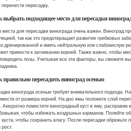
 перенести пересадку.
ак выбрать подходящее место для пересадки виногра
 места для пересадки винограда очень важен. Виноград п
ляцией, так как это предотвращает развитие грибковых за
о дренированной и иметь нейтральную или слабокислую реак
ожет привести к загниванию корней. Также важно, чтобы ме
 повредить лозы. Учитывая все эти факторы, вы сможете в
радника.
ак правильно пересадить виноград осенью
адка винограда осенью требует внимательного подхода. Нач
имости от размера корней. На дно ямы положите слой пере
. Аккуратно поместите виноградный куст в яму, расправив к
бовывая, чтобы избежать воздушных карманов. Полейте оби
г куста, чтобы сохранить влагу. После пересадки обрежьте л
 рост.