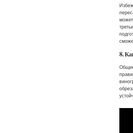
Избеж
перес
может
треть
подго
сможе
8. К
Общие
прави
виног
обрез
устой