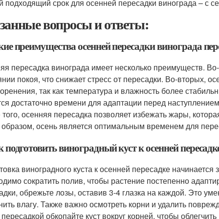
 подходящий срок для осенней пересадки винограда – с се
занные вопросы и ответы:
акие преимущества осенней пересадки винограда пер
яя пересадка винограда имеет несколько преимуществ. Во-п
янии покоя, что снижает стресс от пересадки. Во-вторых, 
коренения, так как температура и влажность более стабильн
тся достаточно времени для адаптации перед наступлением 
 того, осенняя пересадка позволяет избежать жары, котора
 образом, осень является оптимальным временем для пере
к подготовить виноградный куст к осенней пересадк
товка виноградного куста к осенней пересадке начинается 
одимо сократить полив, чтобы растение постепенно адаптир
адки, обрежьте лозы, оставив 3-4 глазка на каждой. Это у
нить влагу. Также важно осмотреть корни и удалить повре
 пересадкой обкопайте куст вокруг корней, чтобы облегчить