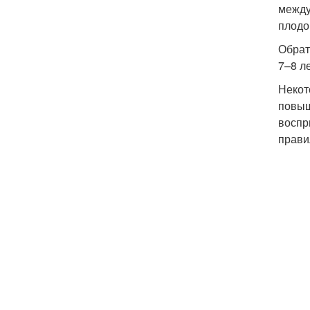
между
плодо
Обрат
7–8 ле
Некот
повыш
воспр
прави