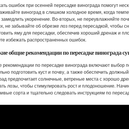
ать ошибок при осенней пересадке винограда помогут неск
аживайте виноград в слишком холодное время, когда темпер
 замедлить укоренение. Во-вторых, не переувлажняйте почв
их, не забывайте об обрезке лоз перед пересадкой, чтобы с
товить яму для пересадки, обеспечив хороший дренаж и пл
те избежать распространенных ошибок.
акие общие рекомендации по пересадке винограда с
 рекомендации по пересадке винограда включают выбор по
льно подготовить куст и почву, а также обеспечить должный
рад предпочитает солнечные, ветреные места с хорошо др
ать лозы, чтобы стимулировать рост и плодоношение. Нач
чивые сорта и тщательно следовать инструкциям по переса