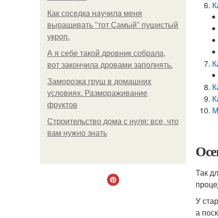
К
Как соседка научила меня
выращивать "тот Самый" пушистый
укроп.
А я себе такой дровник собрала,
К
вот закончила дровами заполнять.
Заморозка груш в домашних
К
условиях. Размораживание
К
фруктов
М
Строительство дома с нуля: все, что
вам нужно знать
Осе
Так д
проце
У ста
а пос