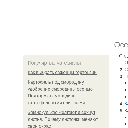
Осе
Сод
О
Популярные материалы
С
Как выбрать саженцы гортензии
П
Картофель под смородину
удобрение смородины осенью.
Подкормка смородины
картофельными очистками
К
К
Замиокулькас желтеют и сохнут
листья. Почему листочки меняют
свой окрас