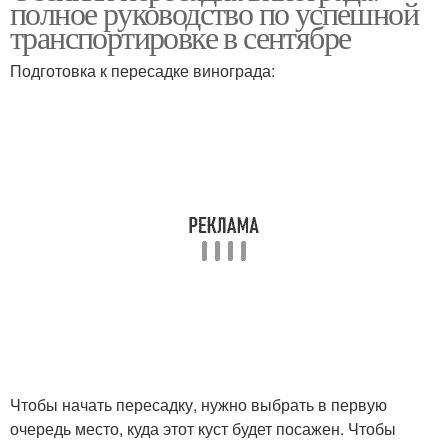
полное руководство по успешной
транспортировке в сентябре
Подготовка к пересадке винограда:
Пересадки в
Куст перед пересадкой
зависимости
Виноград к осенней
Подготовка к пересадке
пересадке
Осенняя посадка
Куст для пересадки
Чтобы начать пересадку, нужно выбрать в первую
Рекомендации по
Осенний посадка
очередь место, куда этот куст будет посажен. Чтобы
пересадке