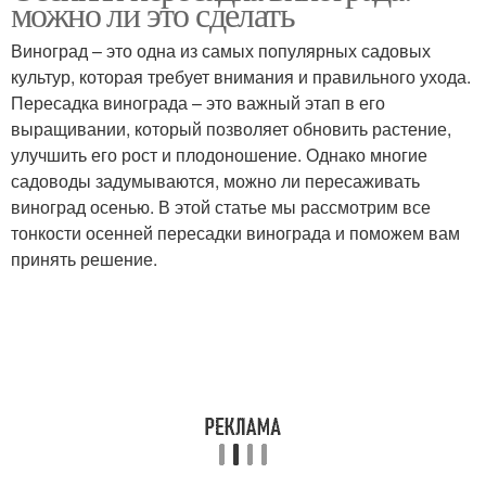
можно ли это сделать
Виноград – это одна из самых популярных садовых
культур, которая требует внимания и правильного ухода.
Пересадка винограда – это важный этап в его
Ошибки при пересадке
Время для пересадки
выращивании, который позволяет обновить растение,
улучшить его рост и плодоношение. Однако многие
садоводы задумываются, можно ли пересаживать
виноград осенью. В этой статье мы рассмотрим все
Куст к осенней
Куст перед пересадкой
тонкости осенней пересадки винограда и поможем вам
пересадке
принять решение.
Виноград к осенней
Пересадки в конце
пересадке
Период для пересадки
Октябрь от пересадки