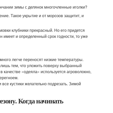
кончании зимы с делянок многочленные иголки?
ие. Такое укрытие и от морозов защитит, и
мовки клубники прекрасный. Но его придется
он имеет и определенный срок годности, то уже
много легче переносят низкие температуры.
я лишь тем, что уложить поверху выбранный
 в качестве «одеяла» используется агроволокно,
ерегноем.
 все кустики желательно подрезать. Зимой
езону. Когда начинать