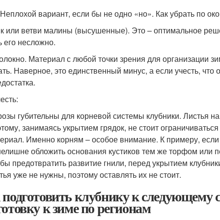
 Неплохой вариант, если бы не одно «но». Как убрать по о
к или ветви малины (высушенные). Это – оптимальное решен
ь его несложно.
олокно. Материал с любой точки зрения для организации зи
ать. Наверное, это единственный минус, а если учесть, что 
едостатка.
есть:
озы губительны для корневой системы клубники. Листья на
тому, занимаясь укрытием грядок, не стоит ограничиватьс
ериал. Именно корням – особое внимание. К примеру, если
нелишне обложить основания кустиков тем же торфом или п
бы предотвратить развитие гнили, перед укрытием клубники
тья уже не нужны, поэтому оставлять их не стоит.
 подготовить клубнику к следующему с
готовку к зиме по регионам