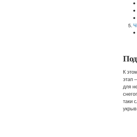
Ч
Под
К это
этап 
для н
снего
таки 
укрыв