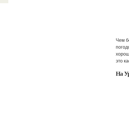
Чем б
погод
хорош
это к
На У