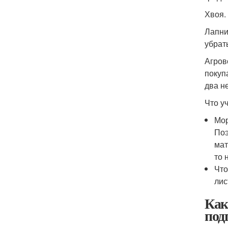
Хвоя.
Лапни
убрат
Агров
покуп
два н
Что уч
Мор
Поэ
мат
то 
Что
лис
Как
под