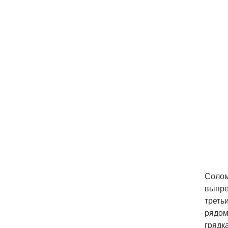
Солом
выпре
треть
рядом
грядк