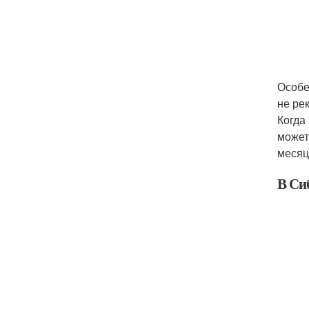
Особе
не ре
Когда
может
месяц
В Си