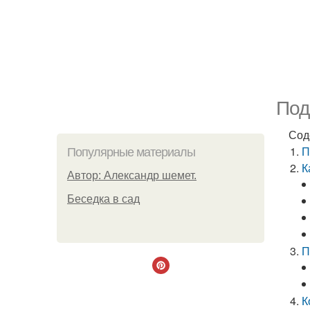
Под
Сод
П
Популярные материалы
К
Автор: Александр шемет.
Беседка в сад
П
К