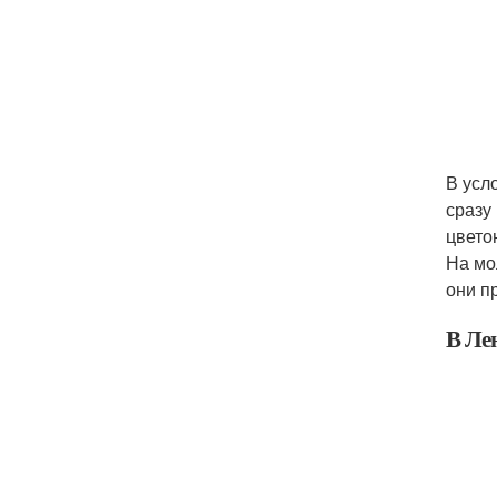
В усл
сразу
цвето
На мо
они п
В Ле