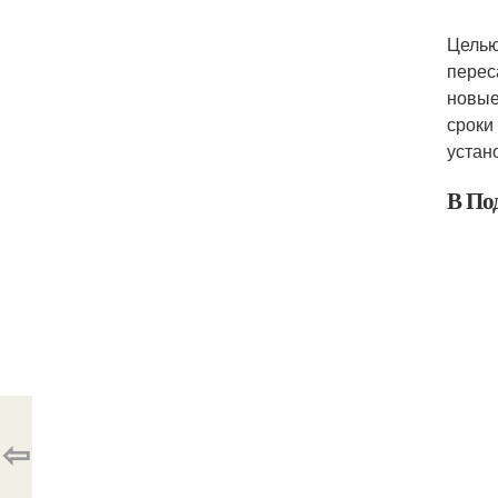
Целью
перес
новые
сроки
устан
В По
⇦