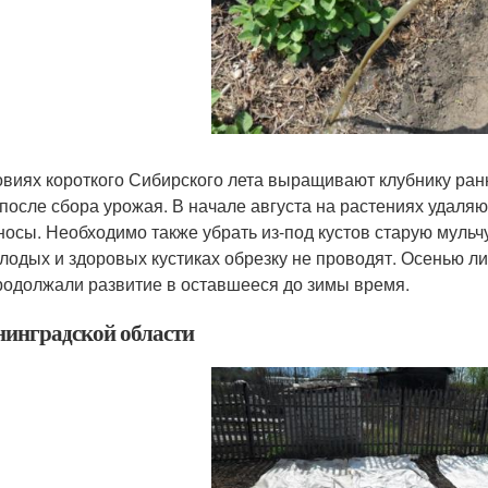
овиях короткого Сибирского лета выращивают клубнику ранн
 после сбора урожая. В начале августа на растениях удаля
носы. Необходимо также убрать из-под кустов старую мульчу
лодых и здоровых кустиках обрезку не проводят. Осенью л
родолжали развитие в оставшееся до зимы время.
нинградской области