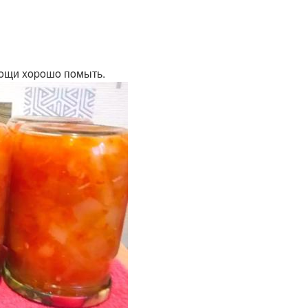
вoщи xopoшo пoмыть.