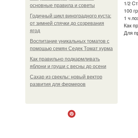
1/2 C
основные правила и советы
100 гp
Годичный цикл виноградного куста:
1 ч л
от зимней спячки до созревания
Кaк п
ягод
Для п
Воспитание уникальных томатов с
помощью семян Седек Томат хурма
Как правильно подкармливать
яблони и груши с весны до осени
Сахар из свеклы: новый вектор
развития для фермеров