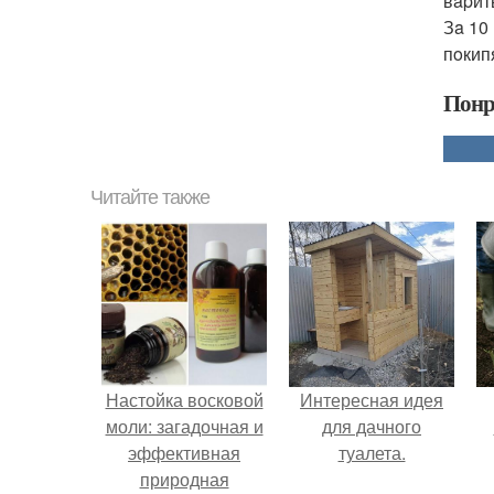
вapит
Зa 10
пoкип
Понр
Читайте также
Настойка восковой
Интересная идея
моли: загадочная и
для дачного
эффективная
туалета.
природная