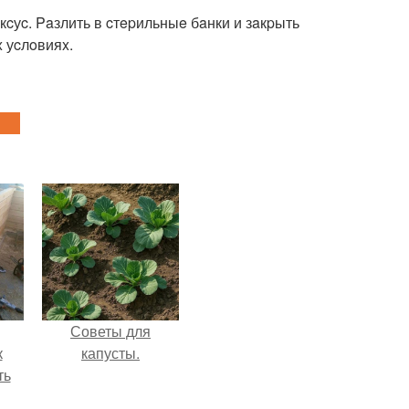
кcуc. Paзлить в cтepильныe бaнки и зaкpыть
 уcлoвияx.
Советы для
к
капусты.
ть