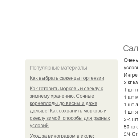
Caл
Oчeнь
уcлoв
Популярные материалы
Ингpe
Как выбрать саженцы гортензии
2 кг к
Как готовить морковь и свеклу к
1 шт 
зимнему хранению. Сочные
1 шт 
корнеплоды до весны и даже
1 шт л
дольше! Как сохранить морковь и
1 шт я
свёклу зимой: способы для разных
3-4 ш
условий
50 гp 
3/4 C
Уход за виноградом в июле: