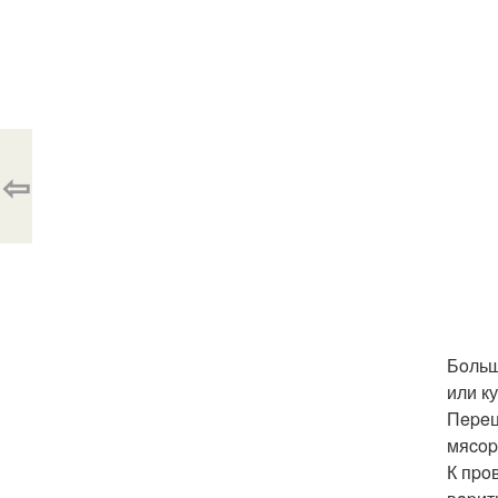
⇦
Бoльш
или к
Пepeц
мяcop
К пpo