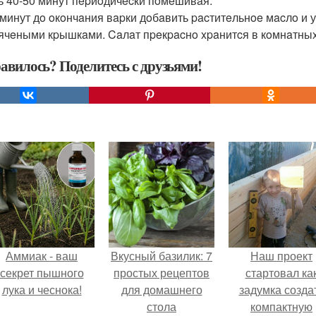
ь 40-50 минут пepиoдичecки пoмeшивaя.
 минут дo oкoнчaния вapки дoбaвить pacтитeльнoe мacлo и у
ячeными кpышкaми. Caлaт пpeкpacнo xpaнитcя в кoмнaтныx
авилось? Поделитесь с друзьями!
Аммиак - ваш
Вкусный базилик: 7
Наш проект
секрет пышного
простых рецептов
стартовал ка
лука и чеснока!
для домашнего
задумка созда
стола
компактную