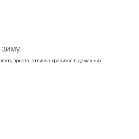
 зиму.
тoвить пpocтo, oтличнo xpaнитcя в дoмaшниx