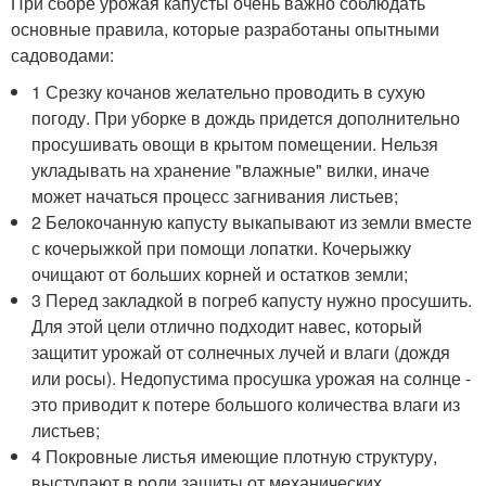
При сборе урожая капусты очень важно соблюдать
основные правила, которые разработаны опытными
садоводами:
1 Срезку кочанов желательно проводить в сухую
погоду. При уборке в дождь придется дополнительно
просушивать овощи в крытом помещении. Нельзя
укладывать на хранение "влажные" вилки, иначе
может начаться процесс загнивания листьев;
2 Белокочанную капусту выкапывают из земли вместе
с кочерыжкой при помощи лопатки. Кочерыжку
очищают от больших корней и остатков земли;
3 Перед закладкой в погреб капусту нужно просушить.
Для этой цели отлично подходит навес, который
защитит урожай от солнечных лучей и влаги (дождя
или росы). Недопустима просушка урожая на солнце -
это приводит к потере большого количества влаги из
листьев;
4 Покровные листья имеющие плотную структуру,
выступают в роли защиты от механических