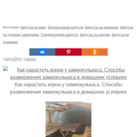
Категории:
Капуста на зиму
,
Белокочанная капуста
,
Капусты на хранение
,
Капусты
по лунному календарю
,
Среднепоздняя капуста
,
Капусты по сортам
,
Капуста на
хранение
Читайте также
Как нарастить корни у замиокулькаса. Способы
размножения замиокулькаса в домашних условиях