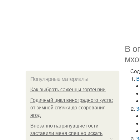
В о
мхо
Сод
В
Популярные материалы
Как выбрать саженцы гортензии
Годичный цикл виноградного куста:
от зимней спячки до созревания
З
ягод
Внезапно нагрянувшие гости
заставили меня спешно искать
З