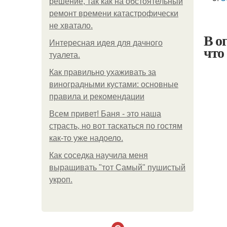
решение, так как на обстоятельный
ремонт времени катастрофически
не хватало.
В о
Интересная идея для дачного
что
туалета.
Как правильно ухаживать за
виноградными кустами: основные
правила и рекомендации
Всем привет! Баня - это наша
страсть, но вот таскаться по гостям
как-то уже надоело.
Как соседка научила меня
выращивать "тот Самый" пушистый
укроп.