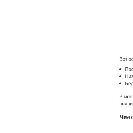
Вот о
Пос
Низ
Бед
В мое
появи
Чем 