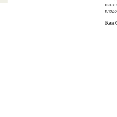
питат
плодо
Как 