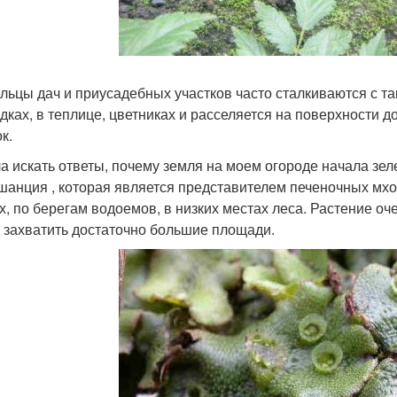
льцы дач и приусадебных участков часто сталкиваются с та
ядках, в теплице, цветниках и расселяется на поверхности д
к.
а искать ответы, почему земля на моем огороде начала зел
шанция , которая является представителем печеночных мх
х, по берегам водоемов, в низких местах леса. Растение оче
 захватить достаточно большие площади.