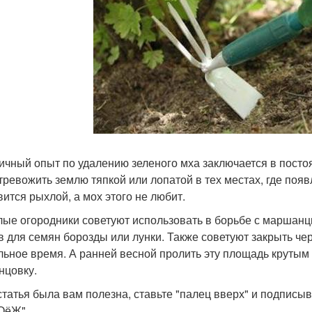
ичный опыт по удалению зеленого мха заключается в пост
тревожить землю тяпкой или лопатой в тех местах, где появ
вится рыхлой, а мох этого не любит.
ые огородники советуют использовать в борьбе с маршанц
в для семян борозды или лунки. Также советуют закрыть чер
льное время. А ранней весной пролить эту площадь крутым 
нцовку.
статья была вам полезна, ставьте "палец вверх" и подписы
ОёЖ".