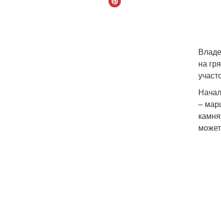
Владе
на гр
участо
Начал
– мар
камня
может