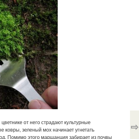
в цветнике от него страдают культурные
⇨
е ковры, зеленый мох начинает угнетать
род. Помимо этого маршанция забирает из почвы