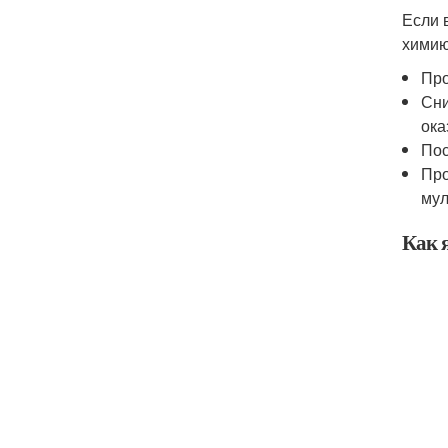
Если 
химию
Про
Сни
ока
Пос
Про
мул
Как я