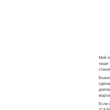
Мой л
чаще 
стано
Бывал
сдела
длите
марга
Если 
"САД