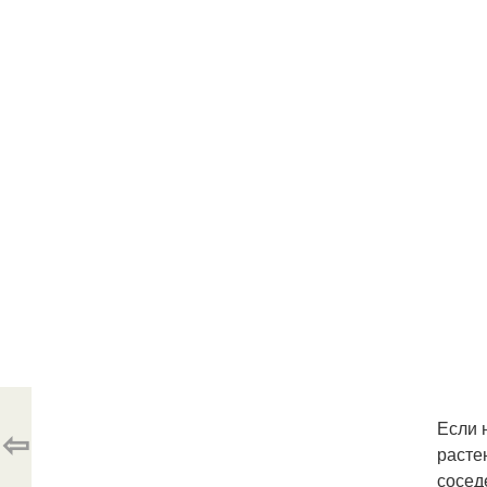
Если 
⇦
расте
сосед