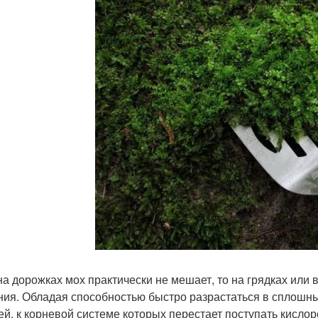
на дорожках мох практически не мешает, то на грядках или 
ния. Обладая способностью быстро разрастаться в сплошны
ей, к корневой системе которых перестает поступать кисло