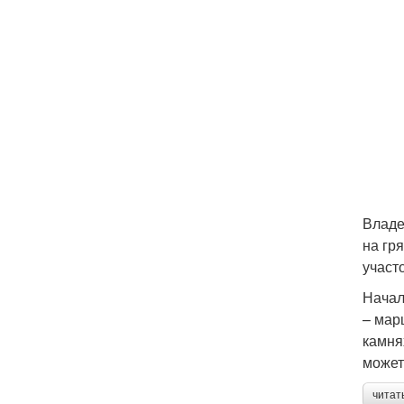
Владе
на гр
участо
Начал
– мар
камня
может
читат