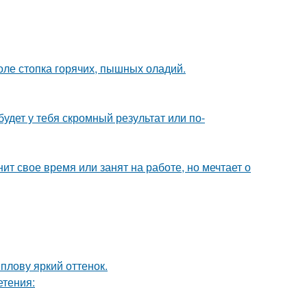
толе стопка горячих, пышных оладий.
будет у тебя скромный результат или по-
ит свое время или занят на работе, но мечтает о
плову яркий оттенок.
етения: