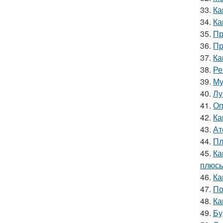
33.
Ка
34.
Ка
35.
Пр
36.
Пр
37.
Ка
38.
Ре
39.
Му
40.
Лу
41.
Оп
42.
Ка
43.
Ат
44.
Пл
45.
Ка
плюсы
46.
Ка
47.
По
48.
Ка
49.
Бу