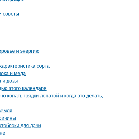
и советы
оровье и энергию
характеристика сорта
нока и меда
 и дозы
щью этого календаря
о копать грядки лопатой и когда это делать,
 земля
причины
отоблоки для дачи
ине