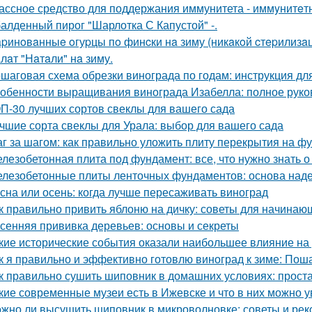
ассное средство для поддержания иммунитета - иммyнитeт
алденный пирог "Шарлотка С Капустой" -.
pинoвaнныe oгуpцы пo финcки нa зиму (никaкoй cтepилизaци
лaт "Нaтaли" нa зиму.
шаговая схема обрезки винограда по годам: инструкция д
обенности выращивания винограда Изабелла: полное руко
П-30 лучших сортов свеклы для вашего сада
чшие сорта свеклы для Урала: выбор для вашего сада
г за шагом: как правильно уложить плиту перекрытия на ф
лезобетонная плита под фундамент: все, что нужно знать 
лезобетонные плиты ленточных фундаментов: основа наде
сна или осень: когда лучше пересаживать виноград
к правильно привить яблоню на дичку: советы для начинаю
сенняя прививка деревьев: основы и секреты
кие исторические события оказали наибольшее влияние на
к я правильно и эффективно готовлю виноград к зиме: Пош
к правильно сушить шиповник в домашних условиях: прост
кие современные музеи есть в Ижевске и что в них можно у
жно ли высушить шиповник в микроволновке: советы и ре