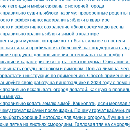
кие легенды и мифы связаны с историей города
к правильно сушить яблоки на зиму: проверенные рецепты 
осто и эффективно: как хранить яблоки в квартире
осто и эффективно: сохранение яблок свежими до весны
к правильно хранить яблоки зимой в квартире
цепты для мужчин, которые хотят быть сильнее в постели
жская сила и профилактика болезней: как поддерживать зд
чшие продукты для повышения потенциала: наш подбор
исание и характеристики сорта томатов хурма. Описание и 
к очищать сосуды чесноком и лимоном. Польза лимона, чес
орвастатин инструкция по применению. Способ применения
анируйте свою работу на винограднике в 2024 году с помо
к правильно вскапывать огород лопатой. Как нужно правильн
 и минусы
к правильно копать землю зимой. Как копать, если мерзлая
чему горчат кабачки после жарки. Почему горчат кабачки, 
к выбрать хороший мотоблок для дачи и огорода. Лучшие м
рые пятна на листьях смородины. Галловая тля на смород