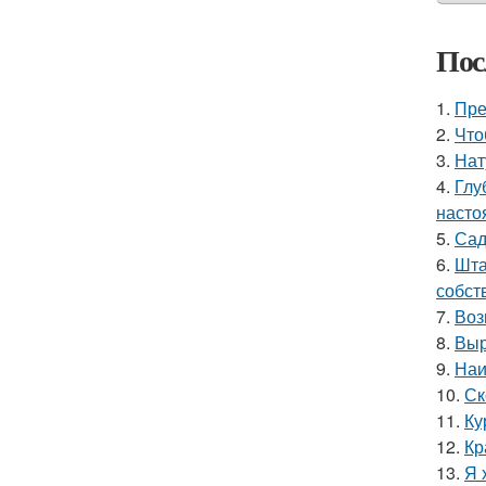
Пос
1.
Пре
2.
Что
3.
Нат
4.
Глу
насто
5.
Сад
6.
Шта
собст
7.
Воз
8.
Выр
9.
Наи
10.
Ск
11.
Ку
12.
Кр
13.
Я 