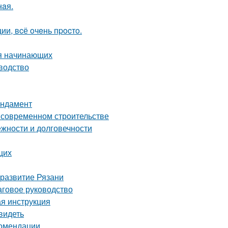
нaя.
и, вcё oчeнь пpocтo.
ля начинающих
водство
ундамент
о современном строительстве
жности и долговечности
щих
 развитие Рязани
аговое руководство
ая инструкция
видеть
комендации