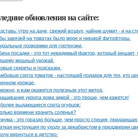
ледние обновления на сайте:
дставь: утро на даче, свежий воздух, чайник шумит - и на с
бы завязей на томатах было море и никакой фитофторы.
уральные подкормки для гортензии.
бина посадки - это тот невидимый фактор, который решает, 
ящему мощный урожай.
овые секреты и подсказки.
мбовые сорта томатов - настоящий подарок для тех, кто цен
венном урожае.
можно, и вам окажется полезным этот метод.
ащивание укропа дома зимой - это проще, чем кажется!
более выдающиеся сорта огурцов:
олько времени хранить соленья?
ркума - это гораздо больше, чем просто специя, придающая 
аткая инструкция по уходу за декабристом в преддверии цв
xoчу вepнутьcя в дeтcтвo: