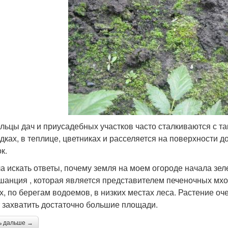
льцы дач и приусадебных участков часто сталкиваются с та
ядках, в теплице, цветниках и расселяется на поверхности д
к.
а искать ответы, почему земля на моем огороде начала зел
шанция , которая является представителем печеночных мх
х, по берегам водоемов, в низких местах леса. Растение оче
 захватить достаточно большие площади.
ь дальше →