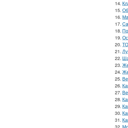
14.
Кл
15.
Об
16.
Мa
17.
Ca
18.
По
19.
Ос
20.
ТО
21.
Лу
22.
Ша
23.
Же
24.
Же
25.
Ве
26.
Ка
27.
Ве
28.
Ка
29.
Ка
30.
Ка
31.
Ка
32.
Мо