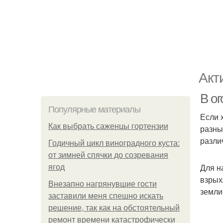
Акт
В о
Популярные материалы
Если 
Как выбрать саженцы гортензии
разны
разли
Годичный цикл виноградного куста:
от зимней спячки до созревания
Для н
ягод
взрых
Внезапно нагрянувшие гости
земли
заставили меня спешно искать
решение, так как на обстоятельный
ремонт времени катастрофически