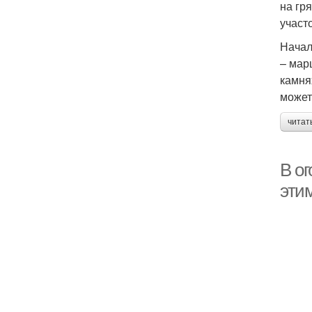
на гр
участо
Начал
– мар
камня
может
читат
В ог
эти