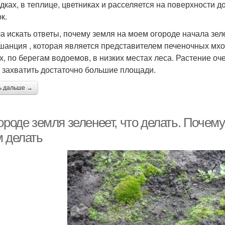
ядках, в теплице, цветниках и расселяется на поверхности д
к.
а искать ответы, почему земля на моем огороде начала зел
шанция , которая является представителем печеночных мх
х, по берегам водоемов, в низких местах леса. Растение оче
 захватить достаточно большие площади.
ь дальше →
ороде земля зеленеет, что делать. Почем
м делать