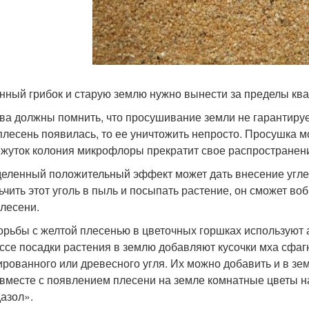
нный грибок и старую землю нужно вынести за пределы ква
ва должны помнить, что просушивание земли не гарантирует
плесень появилась, то ее уничтожить непросто. Просушка мо
жуток колония микрофлоры прекратит свое распространен
еленный положительный эффект может дать внесение угле
ьчить этот уголь в пыль и посыпать растение, он сможет во
плесени.
орьбы с желтой плесенью в цветочных горшках используют 
ссе посадки растения в землю добавляют кусочки мха сфагн
ированного или древесного угля. Их можно добавить и в зем
 вместе с появлением плесени на земле комнатные цветы н
азол».