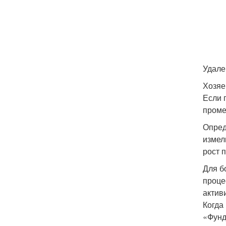
Удале
Хозяе
Если 
проме
Опред
измел
рост 
Для б
проце
актив
Когда
«Фунд