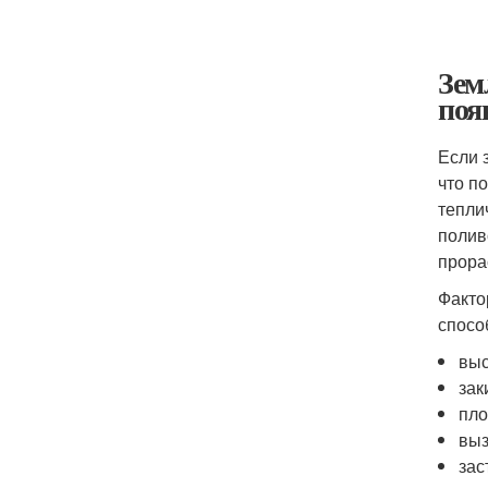
Зем
поя
Если 
что п
тепли
полив
прора
Факто
спосо
выс
зак
пло
выз
зас