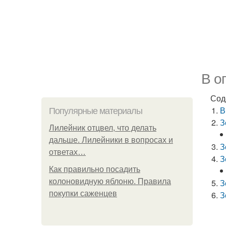
В о
Сод
В
Популярные материалы
З
Лилейник отцвел, что делать
дальше. Лилейники в вопросах и
З
ответах…
З
Как правильно посадить
колоновидную яблоню. Правила
З
покупки саженцев
З