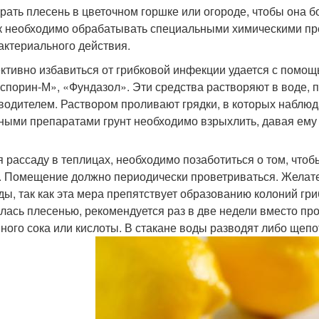
брать плесень в цветочном горшке или огороде, чтобы она
к необходимо обрабатывать специальными химическими пр
актериального действия.
тивно избавиться от грибковой инфекции удается с помощ
спорин-М», «Фундазол». Эти средства растворяют в воде, 
водителем. Раствором проливают грядки, в которых наблюд
ными препаратами грунт необходимо взрыхлить, давая ему 
я рассаду в теплицах, необходимо позаботиться о том, чт
. Помещение должно периодически проветриваться. Желат
ды, так как эта мера препятствует образованию колоний гри
лась плесенью, рекомендуется раз в две недели вместо пр
ного сока или кислоты. В стакане воды разводят либо щепо