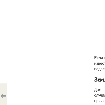
Если 
извес
подве
Зем
Даже 
⇦
случи
причи