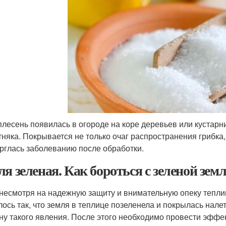
плесень появилась в огороде на коре деревьев или кустарн
тняка. Покрывается не только очаг распространения грибка,
рглась заболеванию после обработки.
ля зеленая. Как бороться с зеленой зем
несмотря на надежную защиту и внимательную опеку теплиц
лось так, что земля в теплице позеленела и покрылась налет
ну такого явления. После этого необходимо провести эфф