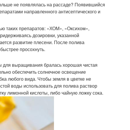
 больше не появлялась на рассаде? Появившийся
епаратами направленного антисептического и
ью таких препаратов: «ХОМ», «Оксихом»,
придерживаясь дозировки, указанной
ается развитие плесени. После полива
быстрее просохнуть.
обы для выращивания бралась хорошая чистая
ельно обеспечить солнечное освещение
бка любого вида. Чтобы земля в цветке не
остой воды использовать для полива раствор
тку лимонной кислоты, либо чайную ложку сока.