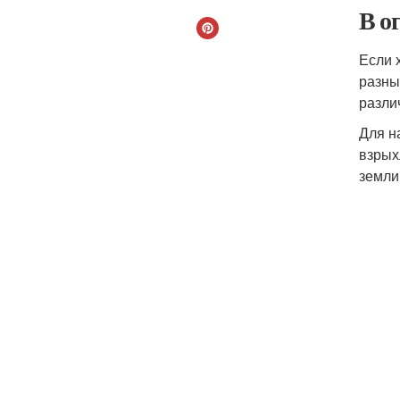
В о
Если 
разны
разли
Для н
взрых
земли