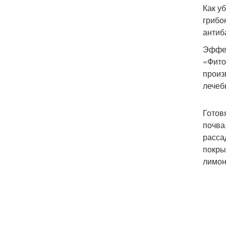
Как у
грибо
антиб
Эффек
«Фито
произ
лечеб
Готов
почва
расса
покры
лимон