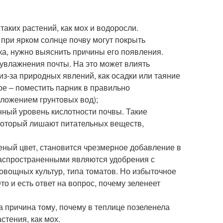
аких растений, как мох и водоросли.
а при ярком солнце почву могут покрыть
ка, нужно выяснить причины его появления.
 увлажнения почты. На это может влиять
из-за природных явлений, как осадки или таяние
ое – поместить парник в правильно
оложением грунтовых вод);
нный уровень кислотности почвы. Такие
, который лишают питательных веществ,
еный цвет, становится чрезмерное добавление в
аспространенными являются удобрения с
овощных культур, типа томатов. Но избыточное
о и есть ответ на вопрос, почему зеленеет
а причина тому, почему в теплице позеленела
стения, как мох.