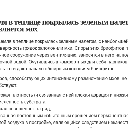
ля в теплице покрылась зеленым налето
вляется мох
земля в теплице покрылась зеленым налетом, с наибольше
оверхность грядок заполонили мхи. Споры этих бриофитов п
чное сооружение через вентиляцию, заносятся в него на по
очной водой. Очутившись в комфортных для себя парников
стают и дают начало обширным колониям бриофитов.
ров, способствующих интенсивному размножению мхов, не 
бствуют:
окая плотность (и связанная с ней плохая аэрация и низкая
исленность субстрата;
хая освещенность гряд;
ванная постоянным избыточным орошением перманентная
той воздуха в постройке, являющийся следствием некачест