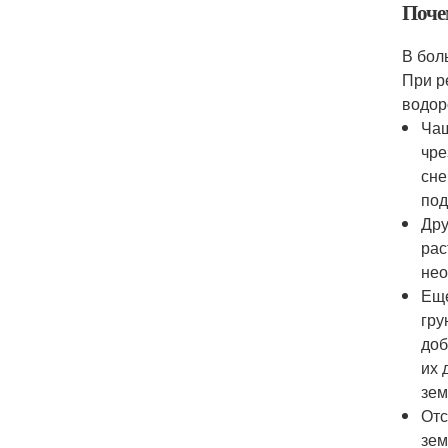
Поче
В бол
При р
водор
Чащ
чре
сне
под
Дру
рас
нео
Еще
гру
доб
их 
зем
Отс
зем