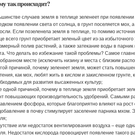
му так происходит?
ьшинстве случаев земля в теплице зеленеет при появлении т
едком появлении света от солнца, в грунт поселяется мох, 
осли. Если позеленела земля в теплице, то помимо источни
е всего грунт приобретает зеленый цвет из-за избыточного
змерный полив растений, а также затекание воды в парник 
га. Что делать во избежание такой проблемы? Самое главн
обранном месте (исключить низину и места с близким расп
гой причиной, почему зеленеет земля, может стать повыше
тения, как мох, любят жить в кислом и закисленном грунте
бходимых для развития высаженных культур;
 одной причиной, почему в теплице земля приобретает зел
нт повышающих производительность удобрений. Самыми р
авлением фосфора, которые благоприятно влияют на рост 
добавление в почву стимулирует заселение парника мхом. Эт
ля;
утствие или недостаток вентилирования воздуха – еще одн
ля. Недостаток кислорода провоцирует появление такого ра