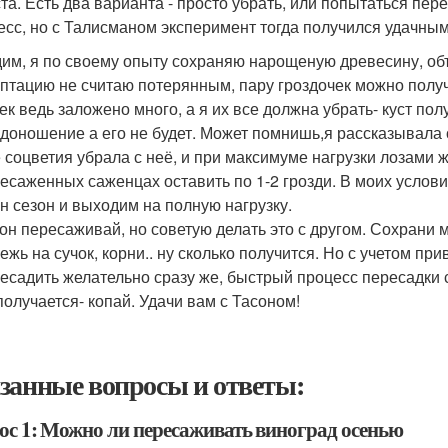
та. Есть два варианта - просто убрать, или попытаться пере
есс, но с Талисманом эксперимент тогда получился удачны
им, я по своему опыту сохраняю нарощеную древесину, объе
птацию не считаю потерянным, пару гроздочек можно полу
ек ведь заложено много, а я их все должна убрать- куст по
доношение а его не будет. Может помнишь,я рассказывала 
 соцветия убрала с неё, и при максимуме нагрузки лозам
есаженных саженцах оставить по 1-2 грозди. В моих услови
н сезон и выходим на полную нагрузку.
он пересаживай, но советую делать это с другом. Сохран
ежь на сучок, корни.. ну сколько получится. Но с учетом пр
есадить желательно сразу же, быстрый процесс пересадки 
получается- копай. Удачи вам с Тасоном!
занные вопросы и ответы:
ос 1: Можно ли пересаживать виноград осенью