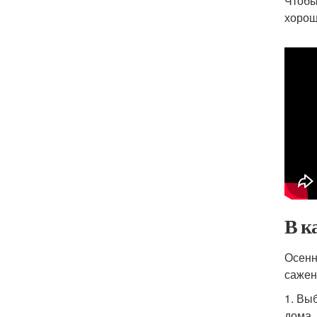
Чтобы
хорош
В к
Осенн
сажен
1. Вы
дома,