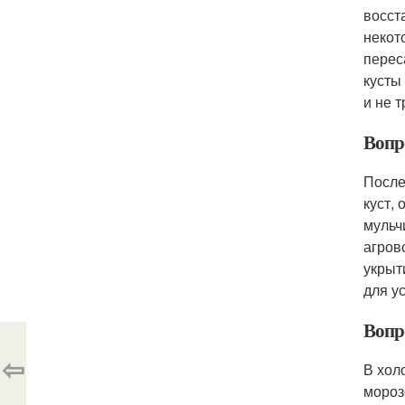
восст
некот
перес
кусты
и не 
Вопро
После
куст,
мульч
агров
укрыт
для у
Вопр
⇦
В хол
мороз