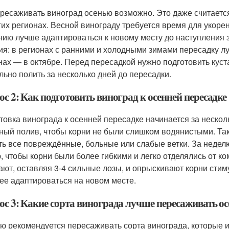
ересаживать виноград осенью возможно. Это даже считает
гих регионах. Весной винограду требуется время для укорен
нию лучше адаптироваться к новому месту до наступления 
ия: в регионах с ранними и холодными зимами пересадку лу
нах — в октябре. Перед пересадкой нужно подготовить куста
льно полить за несколько дней до пересадки.
с 2: Как подготовить виноград к осенней пересадке
товка винограда к осенней пересадке начинается за нескол
ный полив, чтобы корни не были слишком водянистыми. Та
ть все повреждённые, больные или слабые ветки. За неделю
, чтобы корни были более гибкими и легко отделялись от к
ают, оставляя 3-4 сильные лозы, и опрыскивают корни стим
ее адаптироваться на новом месте.
ос 3: Какие сорта винограда лучше пересаживать о
ю рекомендуется пересаживать сорта винограда, которые 