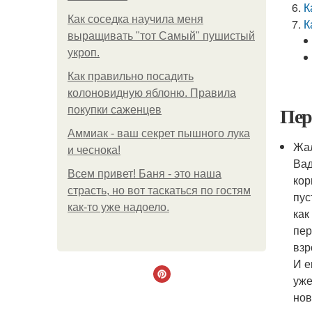
К
Как соседка научила меня
К
выращивать "тот Самый" пушистый
укроп.
Как правильно посадить
колоновидную яблоню. Правила
Пер
покупки саженцев
Аммиак - ваш секрет пышного лука
Жа
и чеснока!
Вад
Всем привет! Баня - это наша
кор
страсть, но вот таскаться по гостям
пус
как-то уже надоело.
как
пер
взр
И е
уже
нов