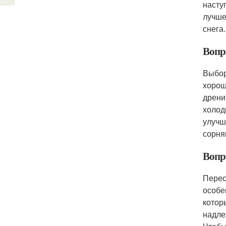
насту
лучше
снега
Вопр
Выбор
хорош
дрени
холод
улучш
сорня
Вопр
Перес
особе
котор
надле