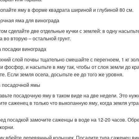
копайте яму в форме квадрата шириной и глубиной 80 см.
очная яма для винограда
том сделайте две отдельные кучки с землей: в одну насыпьт
а во вторую – остальной грунт.
 посадки винограда
рхний слой почвы тщательно смешайте с перегноем, 1 кг золы
 и фосфор, и насыпьте в яму так, чтобы от слоя земли до к
те. Если земля осела, досыпьте ее до того же уровня.
 посадочной ямы
тавьте посадочную яму в таком виде на две недели. Это нуж
ите саженец в только что выкопанную яму, когда земля утра
ред посадкой замочите саженцы в воде на 12-20 часов. Об
корни.
яму вбейте деревянный колышек. Посадите туда саженец вин