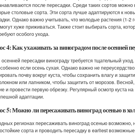
анавливаются после пересадки. Среди таких сортов можно в
орые столовые сорта. Эти сорта лучше адаптируются к нов
адки. Однако важно учитывать, что молодые растения (1-2 г
 могут хуже приживаться. Также стоит выбирать сорта, кот
требуют особого ухода.
с 4: Как ухаживать за виноградом после осенней п
 осенней пересадки винограду требуется тщательный уход.
 особенно если осень сухая. Однако важно не переусердство
ировать почву вокруг куста, чтобы сохранить влагу и защити
олокном или лапником, чтобы защитить от морозов. Весной,
ие и провести первую обрезку. Регулярный осмотр куста на
спешной адаптации.
ос 5: Можно ли пересаживать виноград осенью в хо
одных регионах пересаживать виноград осенью возможно, 
остойкие сорта и проводить пересадку в earliest возможные 