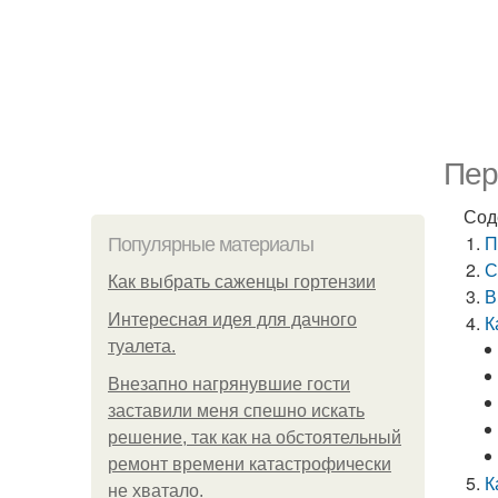
Пер
Сод
П
Популярные материалы
С
Как выбрать саженцы гортензии
В
Интересная идея для дачного
К
туалета.
Внезапно нагрянувшие гости
заставили меня спешно искать
решение, так как на обстоятельный
ремонт времени катастрофически
К
не хватало.