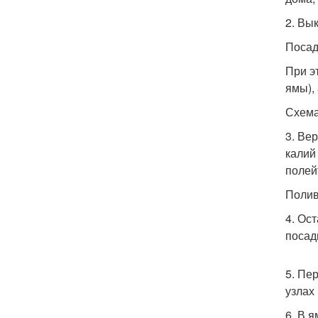
2. Вы
Посад
При э
ямы), 
Схема
3. Ве
калий
полей
Полив
4. Ос
посад
5. Пе
узлах 
6. В 