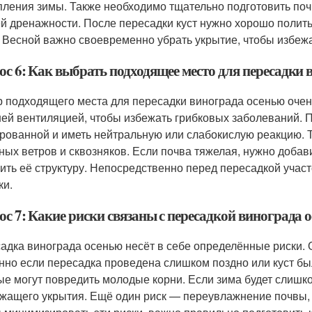
пления зимы. Также необходимо тщательно подготовить поч
й дренажности. После пересадки куст нужно хорошо полить
. Весной важно своевременно убрать укрытие, чтобы избеж
ос 6: Как выбрать подходящее место для пересадки 
 подходящего места для пересадки винограда осенью очен
ей вентиляцией, чтобы избежать грибковых заболеваний. 
рованной и иметь нейтральную или слабокислую реакцию. 
ных ветров и сквозняков. Если почва тяжелая, нужно добав
ить её структуру. Непосредственно перед пересадкой участ
ки.
ос 7: Какие риски связаны с пересадкой винограда 
адка винограда осенью несёт в себе определённые риски. 
нно если пересадка проведена слишком поздно или куст был
ые могут повредить молодые корни. Если зима будет слишко
жащего укрытия. Ещё один риск — переувлажнение почвы, 