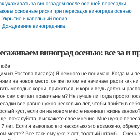
ак ухаживать за виноградом после осенней пересадки
аковы основные риски при пересадке винограда осенью
Укрытие и капельный полив
Дождевание виноградника
есаживаем виноград осенью: все за и п
лоба
им из Ростова писал(а):
Я немного не понимаю. Когда мы пе
нями на новое место, он же потом не начинает расти как н
тить молодые корни, прижиться, и корни ведь должны распола
 он сам считает правильным? Не лучше ли тогда просто пос
есадки все равно нужно несколько лет, чтобы прийти в се
ослый куст, если он на новом месте начинает жизнь заново
ще, пожалуйста, выскажете свое мнение. Мне нужно переса
 7 лет. Если я выкопаю его насколько это возможно, обрежу
ом месте? Все-таки ему уже 7 лет, толстый штамб… Очень жа