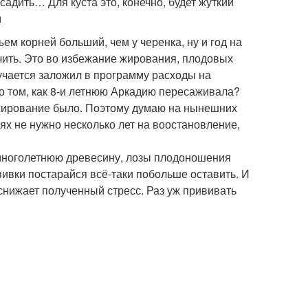
садить… Для куста это, конечно, будет жуткий
м
м корней больший, чем у черенка, ну и год на
чить. Это во избежание жирования, плодовых
лучается заложил в программу расходы на
о том, как 8-и летнюю Аркадию пересаживала?
и жирование было. Поэтому думаю на нынешних
ях не нужно несколько лет на воостановление,
и многолетнюю древесину, лозы плодоношения
ививки постарайся всё-таки побольше оставить. И
снижает полученный стресс. Раз уж прививать