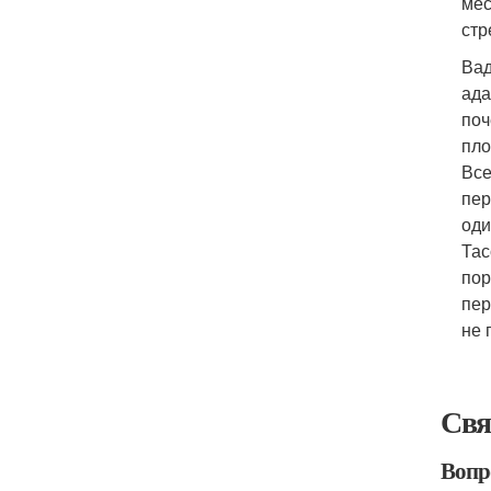
мес
стр
Вад
ада
поч
пло
Все
пер
оди
Тас
пор
пер
не 
Свя
Вопр