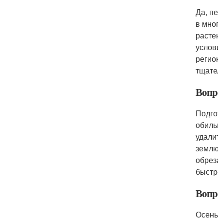
Да, п
в мно
расте
услов
регио
тщате
Вопро
Подго
обиль
удали
землю
обрез
быстр
Вопр
Осень