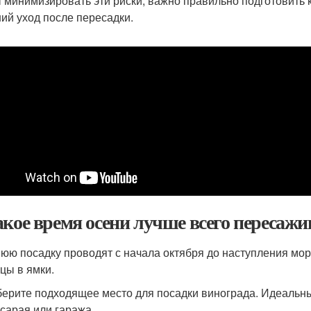
 минимизировать эти риски, важно правильно подготовить 
ий уход после пересадки.
акое время осени лучше всего пересажи
юю посадку проводят с начала октября до наступления мор
цы в ямки.
берите подходящее место для посадки винограда. Идеальны
 сарая или гаража.