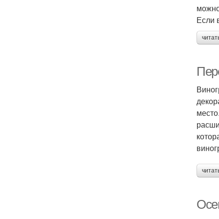
можно
Если 
читат
Пер
Виног
декор
место
расши
котор
виног
читат
Осе