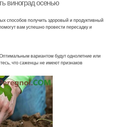
место
ть виноград осенью
ных способов получить здоровый и продуктивный
оград на новом
Места для пересадки
 помогут вам успешно провести пересадку и
месте
Виноград для
град к пересадке
Оптимальным вариантом будут однолетние или
пересадки
тесь, что саженцы не имеют признаков
уст к осенней
Куст перед пересадкой
пересадке
од для пересадки
Пересадки в октябре