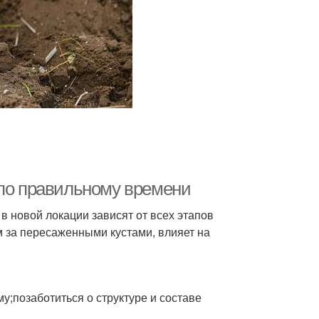
та для посадки
Летний пересадка
брь от пересадки
Риски при пересадке
комендации по
Место для винограда
пересадке
 по правильному времени
 новой локации зависят от всех этапов
м за пересаженными кустами, влияет на
у;позаботиться о структуре и составе