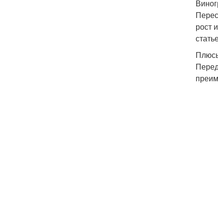
Виног
Перес
рост 
стать
Плюсы
Перед
преим