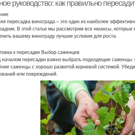
ное руководство: как правильно пересади
ение
яя пересадка винограда – это один из наиболее эффектив
Пересадки на новое
Вин
шаговая пересадка
радник. В этой статье мы рассмотрим все нюансы, которые
место
ечить вашему винограду лучшие условия для роста.
товка к пересадке Выбор саженцев
Инструкция по
Пересадки в
Вино
 началом пересадки важно выбрать подходящие саженцы. 
пересадке
зависимости
тние саженцы с хорошо развитой корневой системой. Убеди
еваний или повреждений.
К
рок для пересадки
Ошибки при пересадке
Советы по осенней
Куст к пересадки
Пери
пересадке