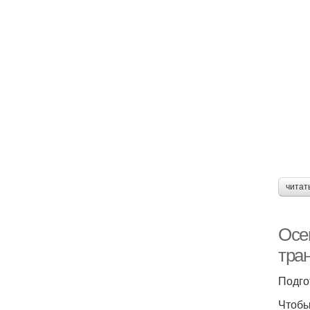
читат
Осе
тра
Подго
Чтобы