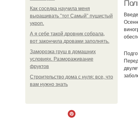
Пол
Как соседка научила меня
Введ
выращивать "тот Самый" пушистый
Осенн
укроп.
По
виног
А я себе такой дровник собрала,
обесп
вот закончила дровами заполнять.
Заморозка груш в домашних
Подго
условиях. Размораживание
Перед
фруктов
двуле
забол
Строительство дома с нуля: все, что
вам нужно знать
С