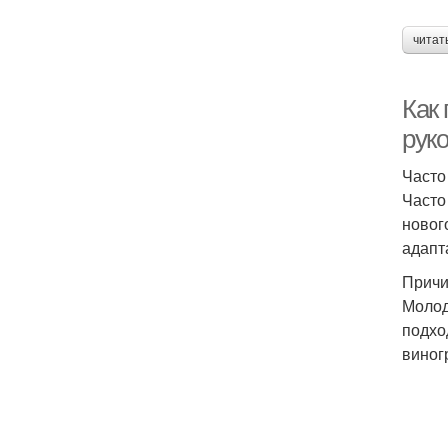
читат
Как
рук
Часто
Часто
новог
адапт
Причи
Молод
подхо
виног