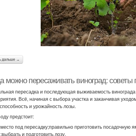
Виноград к осенней
ересадка в октябре
Мес
пересадке
Летняя пересадка
Пересадки в конце
Октя
ь дальше →
Виноград перед
Ре
Отличия при пересадке
пересадкой
да можно пересаживать виноград: советы
льная пересадка и последующая выживаемость винограда в
Необходимость в
риятия. Всё, начиная с выбора участка и заканчивая уходо
пересадке
способность и урожайность лозы.
оду предстоит:
 место под пересадку;правильно приготовить посадочную ям
;выбрать и подготовить лозу.