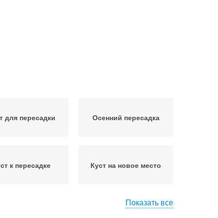
т для пересадки
Осенний пересадка
ст к пересадке
Куст на новое место
Показать все
Виноград на новое
то для посадки