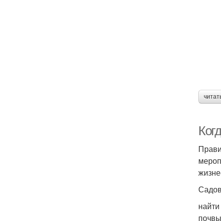
П
читат
Ког
Прави
мероп
жизне
Садов
найти
почвы