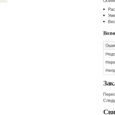
Осенн
Рас
Уме
Вес
Возм
Оши
Недо
Нере
Непр
Зак
Перес
Следу
Свя