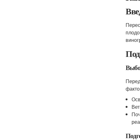
Вве
Перес
плодо
виног
Под
Выбо
Перед
факто
Осв
Вет
Поч
реа
Подг