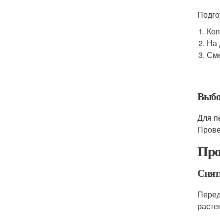
Подго
Коп
На 
Сме
Выбо
Для п
Прове
Про
Снят
Перед
расте