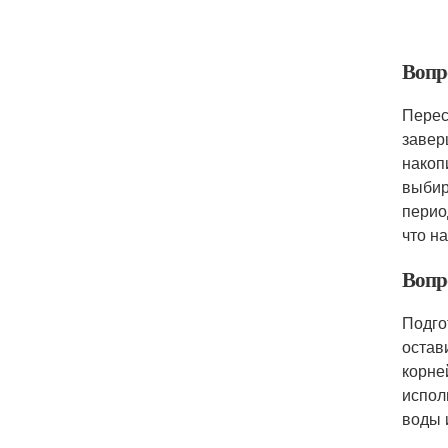
Вопро
Перес
завер
накоп
выбир
перио
что н
Вопро
Подго
остав
корне
испол
воды 