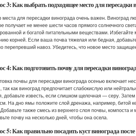
ос 3: Как выбрать подходящее место для пересадки 
 места для пересадки винограда очень важен. Виноград лю
ое получает не менее шести часов прямого солнечного свет
рованной и богатой питательными веществами. Избегайте ме
ению корней. Если ваша почва тяжелая или бедная, добавьте
о перепревший навоз. Убедитесь, что новое место защищен
ос 4: Как подготовить почву для пересадки виногра
товка почвы для пересадки винограда осенью включает нес
, так как виноград предпочитает слабокислую или нейтральн
я, добавьте известь, если слишком щелочная — серу. Затем
 см. На дно ямы положите слой дренажа, например, битой к
 Добавьте также смесь из верхнего слоя почвы, компоста 
авьте почву на несколько дней, чтобы она осела.
ос 5: Как правильно посадить куст винограда после