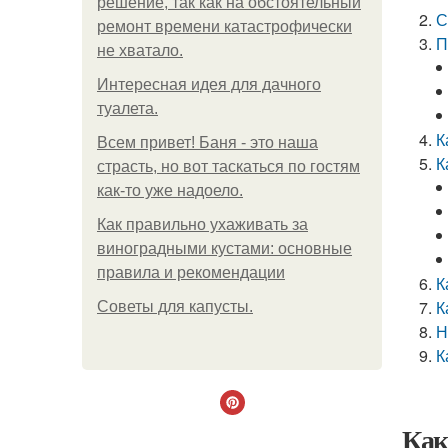
решение, так как на обстоятельный
С
ремонт времени катастрофически
П
не хватало.
Интересная идея для дачного
туалета.
К
Всем привет! Баня - это наша
К
страсть, но вот таскаться по гостям
как-то уже надоело.
Как правильно ухаживать за
виноградными кустами: основные
правила и рекомендации
К
К
Советы для капусты.
Н
К
Как