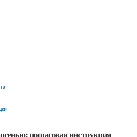
ста
дки
 осенью: пошаговая инструкция