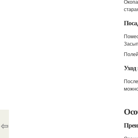
Окопа
стара
Поса
Помес
Засып
Полей
Уход 
После
можно
Осо
⇦
Преи