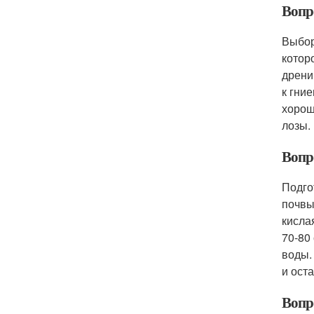
Вопр
Выбор
котор
дрени
к гни
хорош
лозы.
Вопр
Подго
почвы
кисла
70-80
воды.
и ост
Вопр