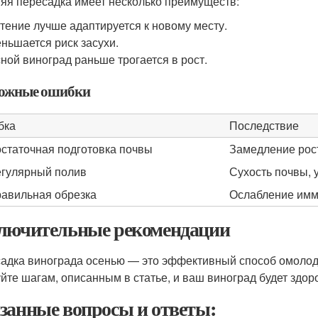
яя пересадка имеет несколько преимуществ:
тение лучше адаптируется к новому месту.
ньшается риск засухи.
ной виноград раньше трогается в рост.
ожные ошибки
бка
Последствие
статочная подготовка почвы
Замедление рос
гулярный полив
Сухость почвы, 
авильная обрезка
Ослабление имм
лючительные рекомендации
адка винограда осенью — это эффективный способ омолоди
йте шагам, описанным в статье, и ваш виноград будет здо
занные вопросы и ответы: