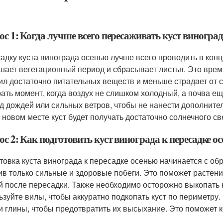
с 1: Когда лучше всего пересаживать куст виногра
адку куста винограда осенью лучше всего проводить в конц
шает вегетационный период и сбрасывает листья. Это время
ил достаточно питательных веществ и меньше страдает от с
ать момент, когда воздух не слишком холодный, а почва ещ
д дождей или сильных ветров, чтобы не нанести дополните
а новом месте куст будет получать достаточно солнечного св
с 2: Как подготовить куст винограда к пересадке о
товка куста винограда к пересадке осенью начинается с об
ив только сильные и здоровые побеги. Это поможет растен
й после пересадки. Также необходимо осторожно выкопать ку
ьзуйте вилы, чтобы аккуратно подкопать куст по периметру
и глины, чтобы предотвратить их высыхание. Это поможет 